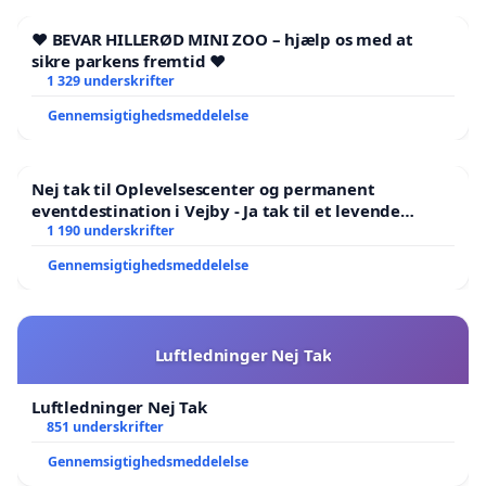
❤️ BEVAR HILLERØD MINI ZOO – hjælp os med at
sikre parkens fremtid ❤️
1 329 underskrifter
Gennemsigtighedsmeddelelse
Nej tak til Oplevelsescenter og permanent
eventdestination i Vejby - Ja tak til et levende
lokalområde i balance
1 190 underskrifter
Gennemsigtighedsmeddelelse
Luftledninger Nej Tak
Luftledninger Nej Tak
851 underskrifter
Gennemsigtighedsmeddelelse