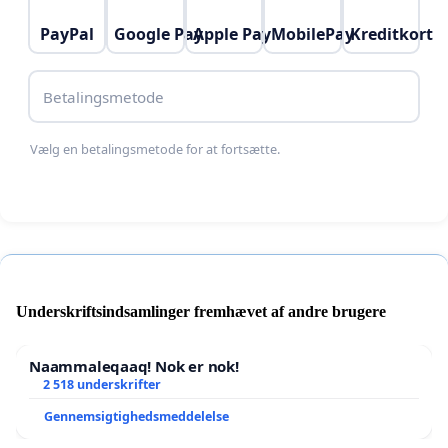
PayPal
Google Pay
Apple Pay
MobilePay
Kreditkort
Betalingsmetode
Vælg en betalingsmetode for at fortsætte.
Underskriftsindsamlinger fremhævet af andre brugere
Naammaleqaaq! Nok er nok!
2 518 underskrifter
Gennemsigtighedsmeddelelse