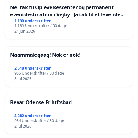
Nej tak til Oplevelsescenter og permanent
eventdestination i Vejby - Ja tak til et levende
lokalområde i balance
1 190 underskrifter
1 189 Underskrifter / 30 dage
24 Jun 2026
Naammaleqaaq! Nok er nok!
2 518 underskrifter
955 Underskrifter / 30 dage
5 Jul 2026
Bevar Odense Friluftsbad
3 282 underskrifter
934 Underskrifter / 30 dage
2 Jul 2026