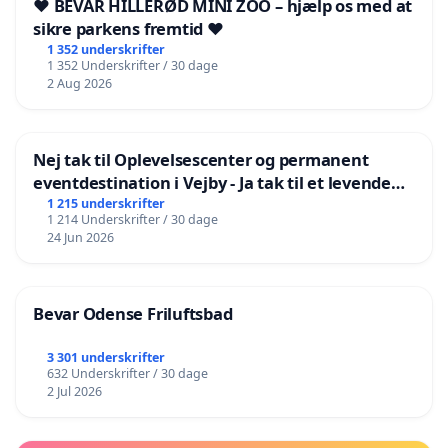
❤️ BEVAR HILLERØD MINI ZOO – hjælp os med at
sikre parkens fremtid ❤️
1 352 underskrifter
1 352 Underskrifter / 30 dage
2 Aug 2026
Nej tak til Oplevelsescenter og permanent
eventdestination i Vejby - Ja tak til et levende
lokalområde i balance
1 215 underskrifter
1 214 Underskrifter / 30 dage
24 Jun 2026
Bevar Odense Friluftsbad
3 301 underskrifter
632 Underskrifter / 30 dage
2 Jul 2026