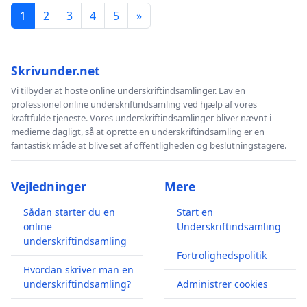
1
2
3
4
5
»
Skrivunder.net
Vi tilbyder at hoste online underskriftindsamlinger. Lav en
professionel online underskriftindsamling ved hjælp af vores
kraftfulde tjeneste. Vores underskriftindsamlinger bliver nævnt i
medierne dagligt, så at oprette en underskriftindsamling er en
fantastisk måde at blive set af offentligheden og beslutningstagere.
Vejledninger
Mere
Sådan starter du en
Start en
online
Underskriftindsamling
underskriftindsamling
Fortrolighedspolitik
Hvordan skriver man en
underskriftindsamling?
Administrer cookies