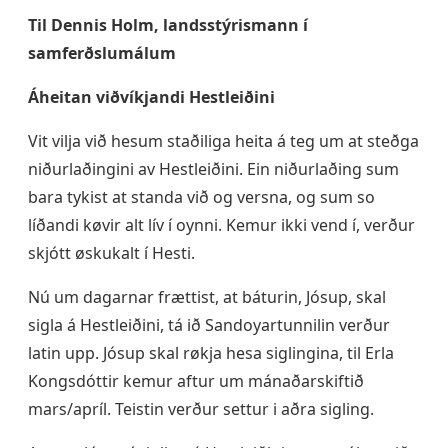
Til
Dennis Holm, landsstýrismann í
samferðslumálum
Áheitan viðvíkjandi Hestleiðini
Vit vilja við hesum staðiliga heita á teg um at steðga
niðurlaðingini av Hestleiðini. Ein niðurlaðing sum
bara tykist at standa við og versna, og sum so
líðandi køvir alt lív í oynni. Kemur ikki vend í, verður
skjótt øskukalt í Hesti.
Nú um dagarnar frættist, at báturin, Jósup, skal
sigla á Hestleiðini, tá ið Sandoyartunnilin verður
latin upp. Jósup skal røkja hesa siglingina, til Erla
Kongsdóttir kemur aftur um mánaðarskiftið
mars/apríl. Teistin verður settur i aðra sigling.