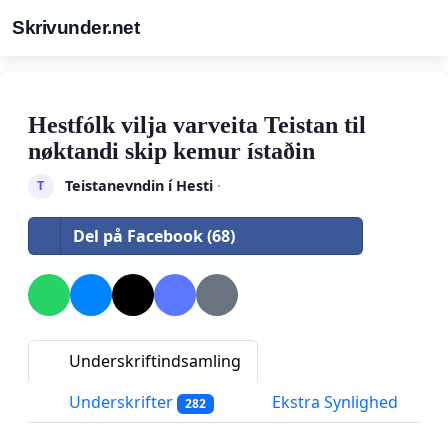
Skrivunder.net
Hestfólk vilja varveita Teistan til
nøktandi skip kemur ístaðin
Teistanevndin í Hesti
·
T
Del på Facebook (68)
Underskriftindsamling
Underskrifter
Ekstra Synlighed
282