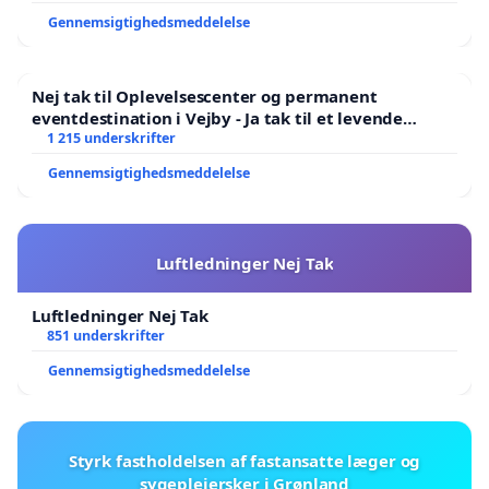
Gennemsigtighedsmeddelelse
Nej tak til Oplevelsescenter og permanent
eventdestination i Vejby - Ja tak til et levende
lokalområde i balance
1 215 underskrifter
Gennemsigtighedsmeddelelse
Luftledninger Nej Tak
Luftledninger Nej Tak
851 underskrifter
Gennemsigtighedsmeddelelse
Styrk fastholdelsen af fastansatte læger og
sygeplejersker i Grønland