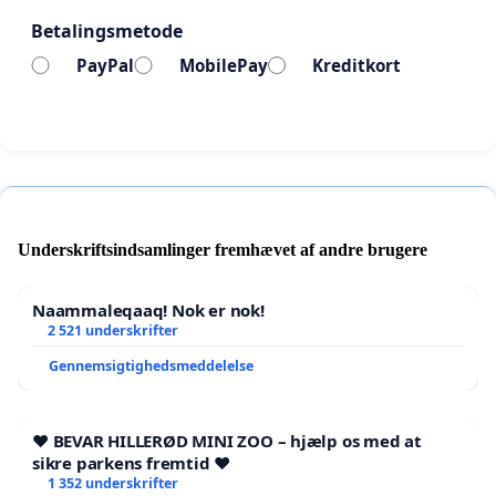
Betalingsmetode
PayPal
MobilePay
Kreditkort
Underskriftsindsamlinger fremhævet af andre brugere
Naammaleqaaq! Nok er nok!
2 521 underskrifter
Gennemsigtighedsmeddelelse
❤️ BEVAR HILLERØD MINI ZOO – hjælp os med at
sikre parkens fremtid ❤️
1 352 underskrifter