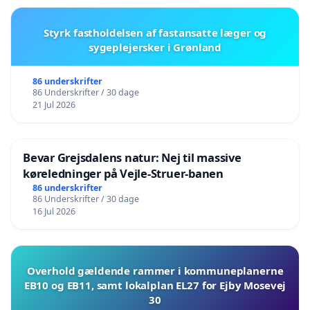
Styrk fastholdelsen af fastansatte læger og
sygeplejersker i Grønland
86 underskrifter
86 Underskrifter / 30 dage
21 Jul 2026
Bevar Grejsdalens natur: Nej til massive
køreledninger på Vejle-Struer-banen
86 underskrifter
86 Underskrifter / 30 dage
16 Jul 2026
Overhold gældende rammer i kommuneplanerne
EB10 og EB11, samt lokalplan EL27 for Ejby Mosevej
30