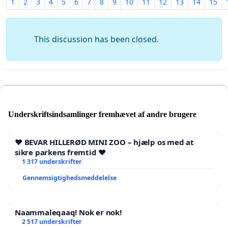
1
2
3
4
5
6
7
8
9
10
11
12
13
14
15
This discussion has been closed.
Underskriftsindsamlinger fremhævet af andre brugere
❤️ BEVAR HILLERØD MINI ZOO – hjælp os med at
sikre parkens fremtid ❤️
1 317 underskrifter
Gennemsigtighedsmeddelelse
Naammaleqaaq! Nok er nok!
2 517 underskrifter