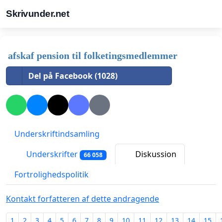
Skrivunder.net
afskaf pension til folketingsmedlemmer
Del på Facebook (1028)
Underskriftindsamling
Underskrifter
Diskussion
66 058
Fortrolighedspolitik
Kontakt forfatteren af dette andragende
1
2
3
4
5
6
7
8
9
10
11
12
13
14
15