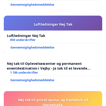
Gennemsigtighedsmeddelelse
Luftledninger Nej Tak
Luftledninger Nej Tak
850 underskrifter
Gennemsigtighedsmeddelelse
Nej tak til Oplevelsescenter og permanent
eventdestination i Vejby - Ja tak til et levende
lokalområde i balance
1 186 underskrifter
Gennemsigtighedsmeddelelse
Nej tak til privat sauna- og badeklub på
Havnegade.