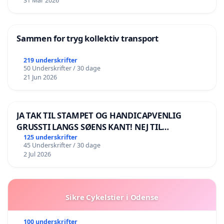
31 Mar 2026
Sammen for tryg kollektiv transport
219 underskrifter
50 Underskrifter / 30 dage
21 Jun 2026
JA TAK TIL STAMPET OG HANDICAPVENLIG
GRUSSTI LANGS SØENS KANT! NEJ TIL
BOARDWALK VÆK FRA SØEN
125 underskrifter
45 Underskrifter / 30 dage
2 Jul 2026
Sikre Cykelstier i Odense
100 underskrifter