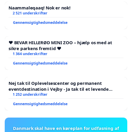
Naammaleqaaq! Nok er nok!
2 521 underskrifter
Gennemsigtighedsmeddelelse
❤️ BEVAR HILLERØD MINI ZOO – hjælp os med at
sikre parkens fremtid ❤️
1 364 underskrifter
Gennemsigtighedsmeddelelse
Nej tak til Oplevelsescenter og permanent
eventdestination i Vejby - Ja tak til et levende
lokalområde i balance
1 252 underskrifter
Gennemsigtighedsmeddelelse
Danmark skal have en køreplan for udfasning af