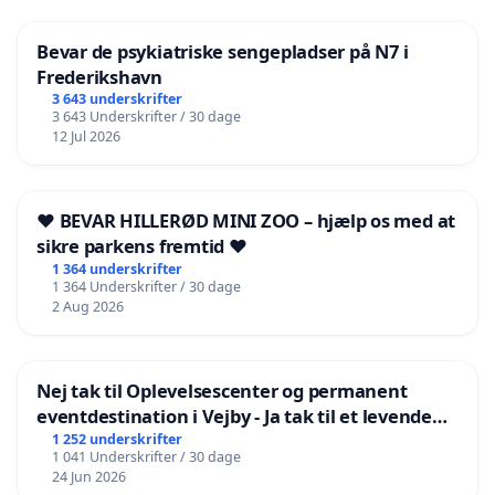
interesseret i
Bevar de psykiatriske sengepladser på N7 i
Frederikshavn
3 643 underskrifter
3 643 Underskrifter / 30 dage
12 Jul 2026
❤️ BEVAR HILLERØD MINI ZOO – hjælp os med at
sikre parkens fremtid ❤️
1 364 underskrifter
1 364 Underskrifter / 30 dage
2 Aug 2026
Nej tak til Oplevelsescenter og permanent
eventdestination i Vejby - Ja tak til et levende
lokalområde i balance
1 252 underskrifter
1 041 Underskrifter / 30 dage
24 Jun 2026