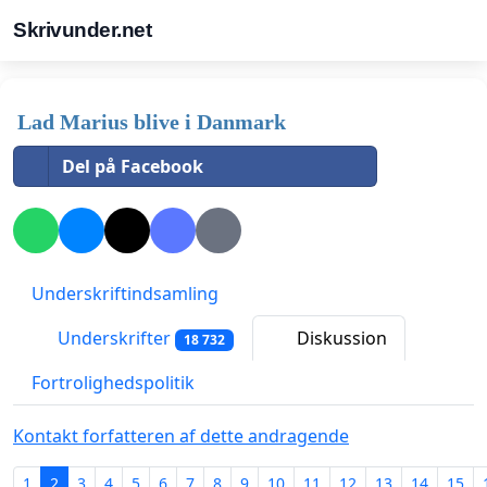
Skrivunder.net
Lad Marius blive i Danmark
Del på Facebook
Underskriftindsamling
Underskrifter
Diskussion
18 732
Fortrolighedspolitik
Kontakt forfatteren af dette andragende
1
2
3
4
5
6
7
8
9
10
11
12
13
14
15