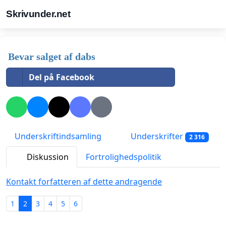
Skrivunder.net
Bevar salget af dabs
Del på Facebook
Underskriftindsamling
Underskrifter
2 316
Diskussion
Fortrolighedspolitik
Kontakt forfatteren af dette andragende
1
2
3
4
5
6