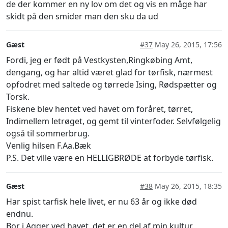
de der kommer en ny lov om det og vis en måge har
skidt på den smider man den sku da ud
Gæst
#37
May 26, 2015, 17:56
Fordi, jeg er født på Vestkysten,Ringkøbing Amt,
dengang, og har altid været glad for tørfisk, nærmest
opfodret med saltede og tørrede Ising, Rødspætter og
Torsk.
Fiskene blev hentet ved havet om foråret, tørret,
Indimellem letrøget, og gemt til vinterfoder. Selvfølgelig
også til sommerbrug.
Venlig hilsen F.Aa.Bæk
P.S. Det ville være en HELLIGBRØDE at forbyde tørfisk.
Gæst
#38
May 26, 2015, 18:35
Har spist tarfisk hele livet, er nu 63 år og ikke død
endnu.
Bor i Agger ved havet, det er en del af min kultur.