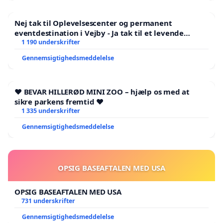
Nej tak til Oplevelsescenter og permanent
eventdestination i Vejby - Ja tak til et levende
lokalområde i balance
1 190 underskrifter
Gennemsigtighedsmeddelelse
❤️ BEVAR HILLERØD MINI ZOO – hjælp os med at
sikre parkens fremtid ❤️
1 335 underskrifter
Gennemsigtighedsmeddelelse
OPSIG BASEAFTALEN MED USA
OPSIG BASEAFTALEN MED USA
731 underskrifter
Gennemsigtighedsmeddelelse