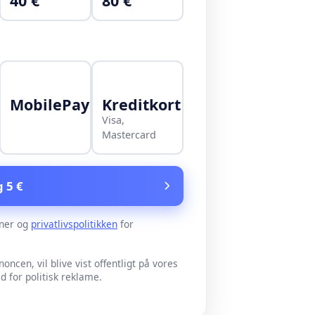
40 €
80 €
MobilePay
Kreditkort
Visa,
Mastercard
g 5 €
ner og
privatlivspolitikken
for
noncen, vil blive vist offentligt på vores
for politisk reklame.