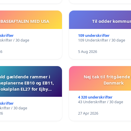
 BASEAFTALEN MED USA
Til odder kommu
skrifter
109 underskrifter
krifter / 30 dage
109 Underskrifter / 30 dage
26
5 Aug 2026
ld gældende rammer i
Nej tak til fritgående 
planerne EB10 og EB11,
Danmark
lokalplan EL27 for Ejby
Mosevej 30
4 320 underskrifter
43 Underskrifter / 30 dage
skrifter
rifter / 30 dage
26
27 Apr 2026