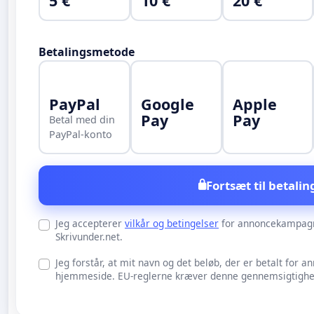
5 €
10 €
20 €
Betalingsmetode
PayPal
Google
Apple
Pay
Pay
Betal med din
PayPal-konto
Fortsæt til betalin
Jeg accepterer
vilkår og betingelser
for annoncekampag
Skrivunder.net.
Jeg forstår, at mit navn og det beløb, der er betalt for an
hjemmeside. EU-reglerne kræver denne gennemsigtighed 