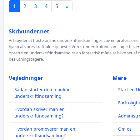
1
2
3
4
5
»
Skrivunder.net
Vi tilbyder at hoste online underskriftindsamlinger. Lav en professione
hjælp af vores kraftfulde tjeneste. Vores underskriftindsamlinger bliver
oprette en underskriftindsamling er en fantastisk måde at blive set af
beslutningstagere.
Vejledninger
Mere
Sådan starter du en online
Start en U
underskriftindsamling
Fortroligh
Hvordan skriver man en
underskriftindsamling?
Administre
Hvordan promoverer man en
Om os
underskriftsindsamling?