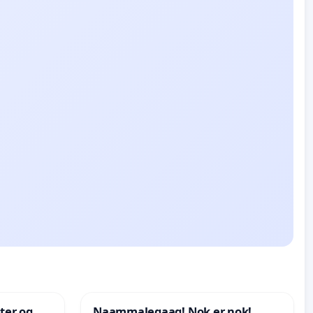
nter og
Naammaleqaaq! Nok er nok!