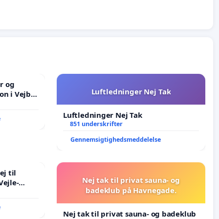
er og
Luftledninger Nej Tak
on i Vejby
lområde i
Luftledninger Nej Tak
e
851 underskrifter
Gennemsigtighedsmeddelelse
j til
Nej tak til privat sauna- og
Vejle-
badeklub på Havnegade.
e
Nej tak til privat sauna- og badeklub