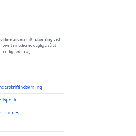
l online underskriftindsamling ved
 nævnt i medierne dagligt, så at
 offentligheden og
nderskriftindsamling
edspolitik
r cookies