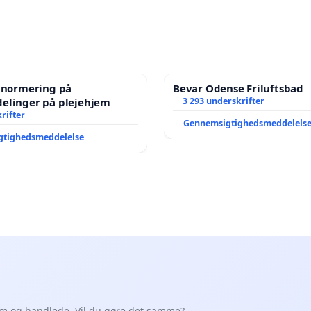
e normering på
Bevar Odense Friluftsbad
elinger på plejehjem
3 293 underskrifter
rifter
Gennemsigtighedsmeddelels
gtighedsmeddelelse
em og handlede. Vil du gøre det samme?