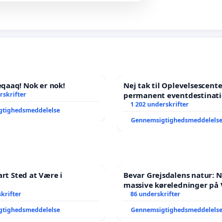
aaq! Nok er nok!
Nej tak til Oplevelsescent
rskrifter
permanent eventdestinati
- Ja tak til et levende loka
1 202 underskrifter
gtighedsmeddelelse
balance
Gennemsigtighedsmeddelels
art Sted at Være i
Bevar Grejsdalens natur: Ne
massive køreledninger på 
krifter
Struer-banen
86 underskrifter
gtighedsmeddelelse
Gennemsigtighedsmeddelels