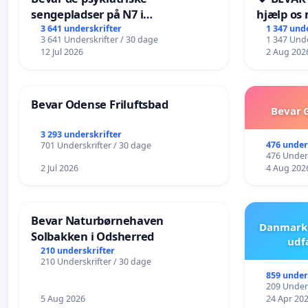
sengepladser på N7 i
hjælp os 
Frederikshavn
fremtid ❤
3 641 underskrifter
1 347 und
3 641 Underskrifter / 30 dage
1 347 Unde
12 Jul 2026
2 Aug 202
Bevar Odense Friluftsbad
Bevar G
3 293 underskrifter
476 under
701 Underskrifter / 30 dage
476 Unders
2 Jul 2026
4 Aug 202
Bevar Naturbørnehaven
Danmark 
Solbakken i Odsherred
udf
210 underskrifter
210 Underskrifter / 30 dage
859 under
209 Unders
5 Aug 2026
24 Apr 20