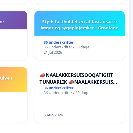
ne
Styrk fastholdelsen af fastansatte
læger og sygeplejersker i Grønland
86 underskrifter
86 Underskrifter / 30 dage
21 Jul 2026
📣NAALAKKERSUISOOQATIGIIT
ulve I
TUNUARLIK 📣NAALAKKERSUISUT
BØR TRÆKKE SIG TILBAGE
36 underskrifter
36 Underskrifter / 30 dage
6 Aug 2026