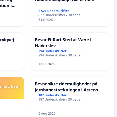
tion i
de
2 521 underskrifter
827 Underskrifter / 30 dage
5 Jul 2026
rvigvej
Bevar Et Rart Sted at Være i
Haderslev
294 underskrifter
294 Underskrifter / 30 dage
13 Jul 2026
Bevar sikre ridemuligheder på
el lad ham
jernbanestrækningen i Assens
Kommune
187 underskrifter
187 Underskrifter / 30 dage
6 Aug 2026