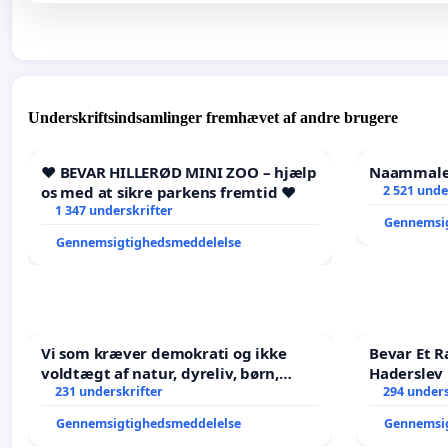
Underskriftsindsamlinger fremhævet af andre brugere
❤️ BEVAR HILLERØD MINI ZOO – hjælp
Naammaleq
os med at sikre parkens fremtid ❤️
2 521 unde
1 347 underskrifter
Gennemsi
Gennemsigtighedsmeddelelse
Vi som kræver demokrati og ikke
Bevar Et R
voldtægt af natur, dyreliv, børn,
Haderslev
unge Borgene har sagt NEJ i mange
231 underskrifter
294 unders
år. Der er
Gennemsigtighedsmeddelelse
Gennemsi