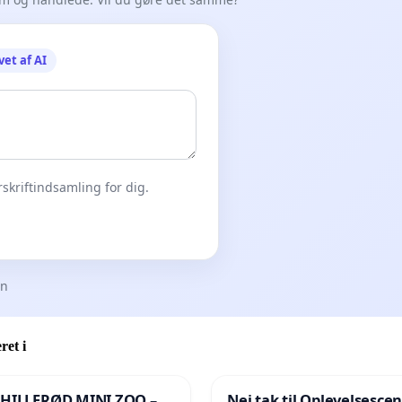
vet af AI
skriftindsamling for dig.
en
ret i
 HILLERØD MINI ZOO –
Nej tak til Oplevelsesce