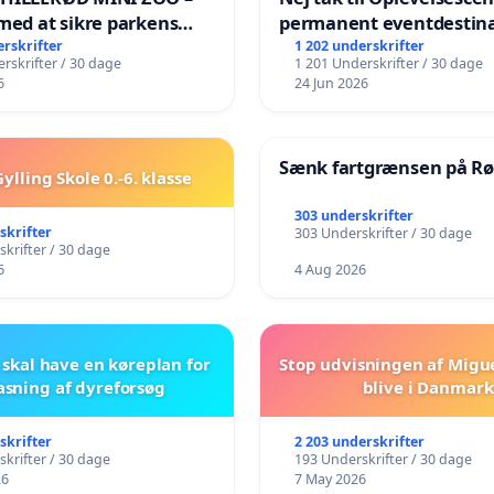
med at sikre parkens
permanent eventdestina
️
Vejby - Ja tak til et leven
erskrifter
1 202 underskrifter
rskrifter / 30 dage
1 201 Underskrifter / 30 dage
lokalområde i balance
6
24 Jun 2026
Sænk fartgrænsen på Rø
ylling Skole 0.-6. klasse
303 underskrifter
skrifter
303 Underskrifter / 30 dage
krifter / 30 dage
6
4 Aug 2026
skal have en køreplan for
Stop udvisningen af Migu
asning af dyreforsøg
blive i Danmark
skrifter
2 203 underskrifter
krifter / 30 dage
193 Underskrifter / 30 dage
26
7 May 2026