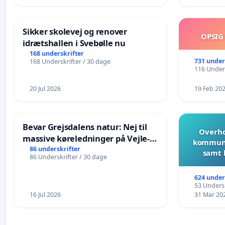
Sikker skolevej og renover
OPSIG
idrætshallen i Svebølle nu
168 underskrifter
731 under
168 Underskrifter / 30 dage
116 Unders
20 Jul 2026
19 Feb 20
Bevar Grejsdalens natur: Nej til
Overho
massive køreledninger på Vejle-
kommune
Struer-banen
86 underskrifter
samt 
86 Underskrifter / 30 dage
624 under
53 Undersk
16 Jul 2026
31 Mar 20