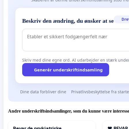
Dre
Beskriv den ændring, du ønsker at se
Skriv med dine egne ord. AI udarbejder en stærk under
Generér underskriftindsamling
Dine data forbliver dine
Privatlivsbeskyttelse fra start
Andre underskriftsindsamlinger, som du kunne være interesse
Bevar de psykiatriske
❤️ BEVAR