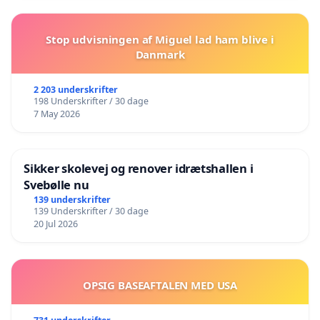
Stop udvisningen af Miguel lad ham blive i
Danmark
2 203 underskrifter
198 Underskrifter / 30 dage
7 May 2026
Sikker skolevej og renover idrætshallen i
Svebølle nu
139 underskrifter
139 Underskrifter / 30 dage
20 Jul 2026
OPSIG BASEAFTALEN MED USA