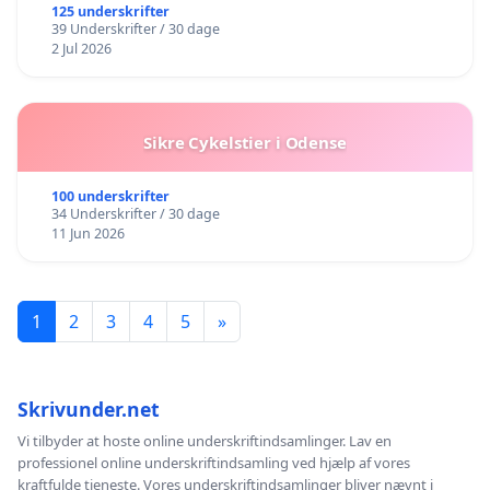
BOARDWALK VÆK FRA SØEN
125 underskrifter
39 Underskrifter / 30 dage
2 Jul 2026
Sikre Cykelstier i Odense
100 underskrifter
34 Underskrifter / 30 dage
11 Jun 2026
1
2
3
4
5
»
Skrivunder.net
Vi tilbyder at hoste online underskriftindsamlinger. Lav en
professionel online underskriftindsamling ved hjælp af vores
kraftfulde tjeneste. Vores underskriftindsamlinger bliver nævnt i