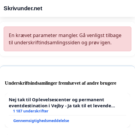
Skrivunder.net
En krævet parameter mangler. Gå venligst tilbage
til underskriftindsamlingssiden og prøv igen.
Underskriftsindsamlinger fremhævet af andre brugere
Nej tak til Oplevelsescenter og permanent
eventdestination i Vejby - Ja tak til et levende
lokalområde i balance
1 187 underskrifter
Gennemsigtighedsmeddelelse