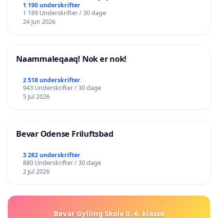
lokalområde i balance
1 190 underskrifter
1 189 Underskrifter / 30 dage
24 Jun 2026
Naammaleqaaq! Nok er nok!
2 518 underskrifter
943 Underskrifter / 30 dage
5 Jul 2026
Bevar Odense Friluftsbad
3 282 underskrifter
880 Underskrifter / 30 dage
2 Jul 2026
Bevar Gylling Skole 0.-6. klasse