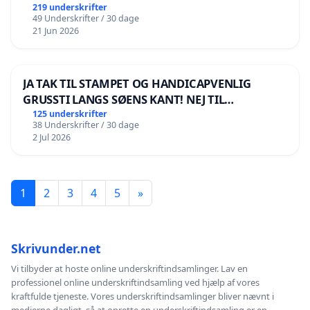
219 underskrifter
49 Underskrifter / 30 dage
21 Jun 2026
JA TAK TIL STAMPET OG HANDICAPVENLIG
GRUSSTI LANGS SØENS KANT! NEJ TIL
BOARDWALK VÆK FRA SØEN
125 underskrifter
38 Underskrifter / 30 dage
2 Jul 2026
1
2
3
4
5
»
Skrivunder.net
Vi tilbyder at hoste online underskriftindsamlinger. Lav en
professionel online underskriftindsamling ved hjælp af vores
kraftfulde tjeneste. Vores underskriftindsamlinger bliver nævnt i
medierne dagligt, så at oprette en underskriftindsamling er en