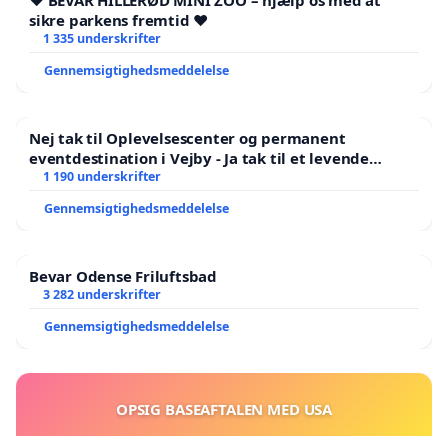
❤️ BEVAR HILLERØD MINI ZOO – hjælp os med at
sikre parkens fremtid ❤️
1 335 underskrifter
Gennemsigtighedsmeddelelse
Nej tak til Oplevelsescenter og permanent
eventdestination i Vejby - Ja tak til et levende
lokalområde i balance
1 190 underskrifter
Gennemsigtighedsmeddelelse
Bevar Odense Friluftsbad
3 282 underskrifter
Gennemsigtighedsmeddelelse
OPSIG BASEAFTALEN MED USA