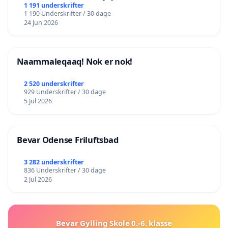
lokalområde i balance
1 191 underskrifter
1 190 Underskrifter / 30 dage
24 Jun 2026
Naammaleqaaq! Nok er nok!
2 520 underskrifter
929 Underskrifter / 30 dage
5 Jul 2026
Bevar Odense Friluftsbad
3 282 underskrifter
836 Underskrifter / 30 dage
2 Jul 2026
Bevar Gylling Skole 0.-6. klasse