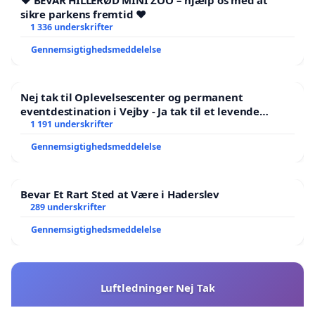
❤️ BEVAR HILLERØD MINI ZOO – hjælp os med at
sikre parkens fremtid ❤️
1 336 underskrifter
Gennemsigtighedsmeddelelse
Nej tak til Oplevelsescenter og permanent
eventdestination i Vejby - Ja tak til et levende
lokalområde i balance
1 191 underskrifter
Gennemsigtighedsmeddelelse
Bevar Et Rart Sted at Være i Haderslev
289 underskrifter
Gennemsigtighedsmeddelelse
Luftledninger Nej Tak