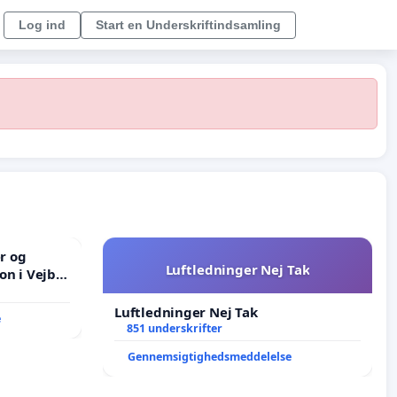
Log ind
Start en Underskriftindsamling
er og
Luftledninger Nej Tak
on i Vejby
lområde i
Luftledninger Nej Tak
e
851 underskrifter
Gennemsigtighedsmeddelelse