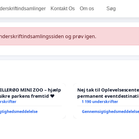
rskriftindsamlinger
Kontakt Os
Om os
Søg
underskriftindsamlingssiden og prøv igen.
HILLERØD MINI ZOO – hjælp
Nej tak til Oplevelsescent
sikre parkens fremtid ❤️
permanent eventdestinati
rskrifter
- Ja tak til et levende loka
1 190 underskrifter
balance
gtighedsmeddelelse
Gennemsigtighedsmeddelels