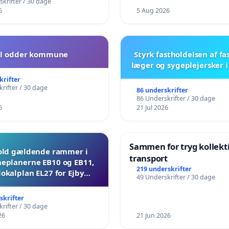
krifter / 30 dage
6
5 Aug 2026
il odder kommune
Styrk fastholdelsen af fa
læger og sygeplejersker 
krifter
rifter / 30 dage
86 underskrifter
86 Underskrifter / 30 dage
6
21 Jul 2026
Sammen for tryg kollekt
ld gældende rammer i
transport
planerne EB10 og EB11,
219 underskrifter
lokalplan EL27 for Ejby
49 Underskrifter / 30 dage
Mosevej 30
skrifter
rifter / 30 dage
26
21 Jun 2026