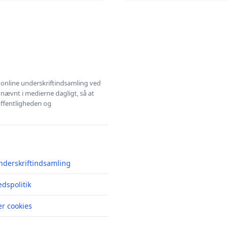
l online underskriftindsamling ved
 nævnt i medierne dagligt, så at
 offentligheden og
nderskriftindsamling
edspolitik
r cookies