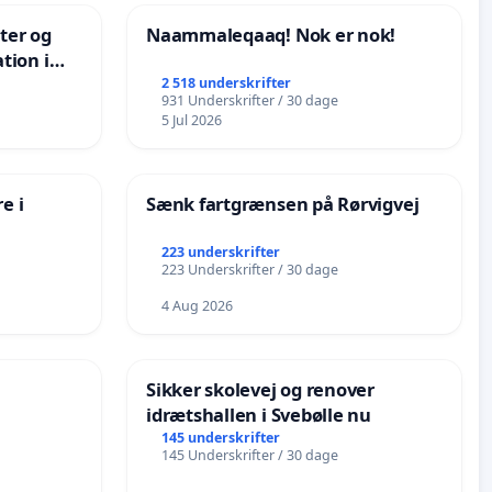
nter og
Naammaleqaaq! Nok er nok!
tion i
de
2 518 underskrifter
931 Underskrifter / 30 dage
5 Jul 2026
e i
Sænk fartgrænsen på Rørvigvej
223 underskrifter
223 Underskrifter / 30 dage
4 Aug 2026
Sikker skolevej og renover
idrætshallen i Svebølle nu
145 underskrifter
145 Underskrifter / 30 dage