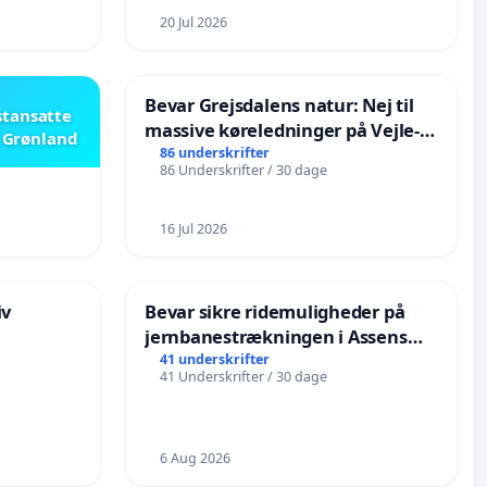
20 Jul 2026
Bevar Grejsdalens natur: Nej til
stansatte
massive køreledninger på Vejle-
i Grønland
Struer-banen
86 underskrifter
86 Underskrifter / 30 dage
16 Jul 2026
iv
Bevar sikre ridemuligheder på
jernbanestrækningen i Assens
Kommune
41 underskrifter
41 Underskrifter / 30 dage
6 Aug 2026