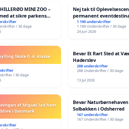
 HILLERØD MINI ZOO –
Nej tak til Oplevelsesce
med at sikre parkens
permanent eventdestina
️
Vejby - Ja tak til et leven
erskrifter
1 190 underskrifter
rskrifter / 30 dage
1 189 Underskrifter / 30 dage
lokalområde i balance
6
24 Jun 2026
Bevar Et Rart Sted at Vær
ylling Skole 0.-6. klasse
Haderslev
288 underskrifter
skrifter
288 Underskrifter / 30 dage
krifter / 30 dage
6
13 Jul 2026
Bevar Naturbørnehaven
sningen af Miguel lad ham
Solbakken i Odsherred
blive i Danmark
167 underskrifter
167 Underskrifter / 30 dage
erskrifter