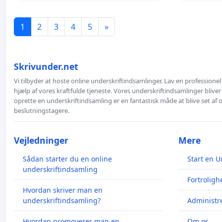
1
2
3
4
5
»
Skrivunder.net
Vi tilbyder at hoste online underskriftindsamlinger. Lav en professione
hjælp af vores kraftfulde tjeneste. Vores underskriftindsamlinger bliver
oprette en underskriftindsamling er en fantastisk måde at blive set af
beslutningstagere.
Vejledninger
Mere
Sådan starter du en online
Start en U
underskriftindsamling
Fortroligh
Hvordan skriver man en
underskriftindsamling?
Administre
Hvordan promoverer man en
Om os