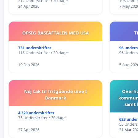
212 Underskrifter / 30 dage
198 Unders
24 Apr 2026
7 May 202
OPSIG BASEAFTALEN MED USA
T
731 underskrifter
96 unders
116 Underskrifter / 30 dage
96 Undersk
19 Feb 2026
5 Aug 202
Nej tak til fritgående ulve I
Overho
Danmark
kommune
samt 
4 320 underskrifter
75 Underskrifter / 30 dage
623 under
55 Undersk
27 Apr 2026
31 Mar 20