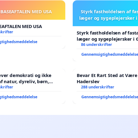
 BASEAFTALEN MED USA
Styrk fastholdelsen af fa
læger og sygeplejersker 
EAFTALEN MED USA
krifter
Styrk fastholdelsen af fast
læger og sygeplejersker i
gtighedsmeddelelse
86 underskrifter
Gennemsigtighedsmeddelels
æver demokrati og ikke
Bevar Et Rart Sted at Være 
Haderslev
ene har sagt NEJ i mange
krifter
288 underskrifter
gtighedsmeddelelse
Gennemsigtighedsmeddelels