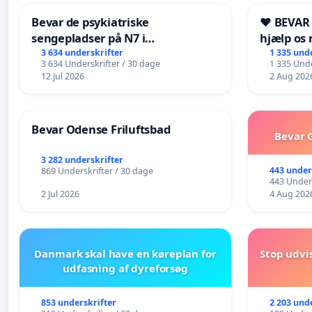
Bevar de psykiatriske
❤️ BEVAR
sengepladser på N7 i
hjælp os 
Frederikshavn
fremtid ❤
3 634 underskrifter
1 335 und
3 634 Underskrifter / 30 dage
1 335 Unde
12 Jul 2026
2 Aug 202
Bevar Odense Friluftsbad
Bevar G
3 282 underskrifter
443 under
869 Underskrifter / 30 dage
443 Unders
2 Jul 2026
4 Aug 202
Danmark skal have en køreplan for
Stop udvi
udfasning af dyreforsøg
853 underskrifter
2 203 und