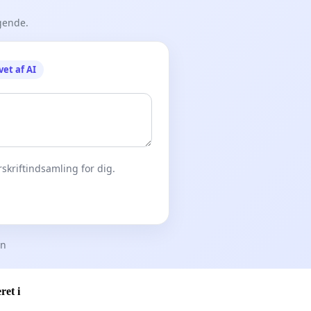
gende.
vet af AI
skriftindsamling for dig.
en
ret i