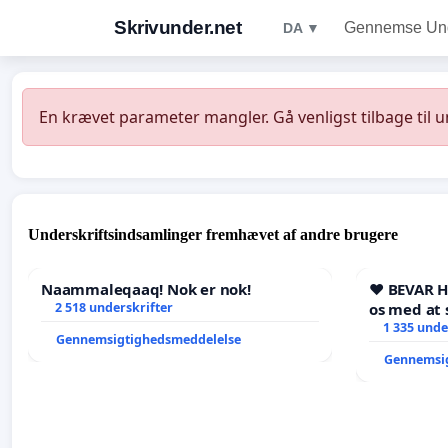
Skrivunder.net
Gennemse Unde
DA ▼
En krævet parameter mangler. Gå venligst tilbage til 
Underskriftsindsamlinger fremhævet af andre brugere
Naammaleqaaq! Nok er nok!
❤️ BEVAR 
2 518 underskrifter
os med at 
1 335 unde
Gennemsigtighedsmeddelelse
Gennemsi