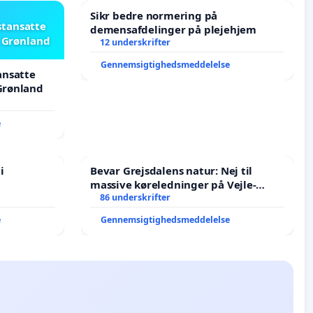
Sikr bedre normering på
stansatte
demensafdelinger på plejehjem
i Grønland
12 underskrifter
Gennemsigtighedsmeddelelse
ansatte
 Grønland
e
i
Bevar Grejsdalens natur: Nej til
massive køreledninger på Vejle-
Struer-banen
86 underskrifter
e
Gennemsigtighedsmeddelelse