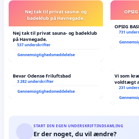
Nej tak til privat sauna- og
OPSIG
badeklub på Havnegade.
OPSIG BAS
731 unders
Nej tak til privat sauna- og badeklub
på Havnegade.
Gennemsi
537 underskrifter
Gennemsigtighedsmeddelelse
Bevar Odense Friluftsbad
Vi som kr
3 282 underskrifter
voldtægt af natur, dyreliv, børn,
unge Borg
231 unders
Gennemsigtighedsmeddelelse
år. Der er
Gennemsi
START DIN EGEN UNDERSKRIFTINDSAMLING
Er der noget, du vil ændre?