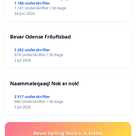
lokalområde i balance
1 188 underskrifter
1 187 Underskrifter / 30 dage
24 Jun 2026
Bevar Odense Friluftsbad
3 282 underskrifter
974 Underskrifter / 30 dage
2 Jul 2026
Naammaleqaaq! Nok er nok!
2 517 underskrifter
966 Underskrifter / 30 dage
5 Jul 2026
Bevar Gylling Skole 0.-6. klasse