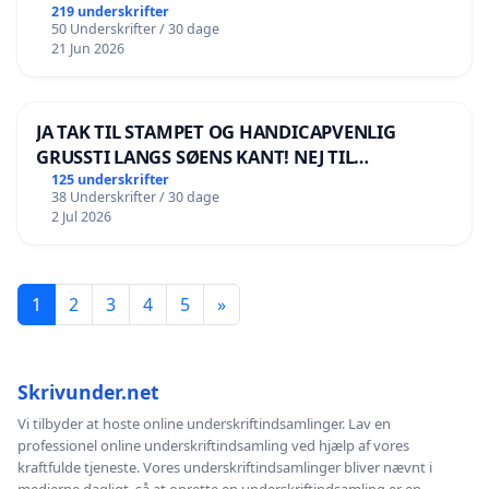
219 underskrifter
50 Underskrifter / 30 dage
21 Jun 2026
JA TAK TIL STAMPET OG HANDICAPVENLIG
GRUSSTI LANGS SØENS KANT! NEJ TIL
BOARDWALK VÆK FRA SØEN
125 underskrifter
38 Underskrifter / 30 dage
2 Jul 2026
1
2
3
4
5
»
Skrivunder.net
Vi tilbyder at hoste online underskriftindsamlinger. Lav en
professionel online underskriftindsamling ved hjælp af vores
kraftfulde tjeneste. Vores underskriftindsamlinger bliver nævnt i
medierne dagligt, så at oprette en underskriftindsamling er en