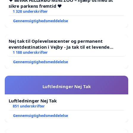
❤️ BEVAR HILLERØD MINI ZOO – hjælp os med at
sikre parkens fremtid ❤️
1 328 underskrifter
Gennemsigtighedsmeddelelse
Nej tak til Oplevelsescenter og permanent
eventdestination i Vejby - Ja tak til et levende
lokalområde i balance
1 188 underskrifter
Gennemsigtighedsmeddelelse
Luftledninger Nej Tak
Luftledninger Nej Tak
851 underskrifter
Gennemsigtighedsmeddelelse