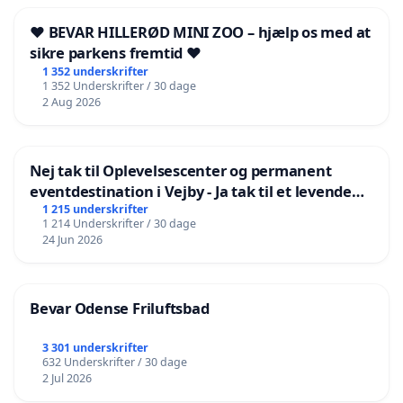
❤️ BEVAR HILLERØD MINI ZOO – hjælp os med at
sikre parkens fremtid ❤️
1 352 underskrifter
1 352 Underskrifter / 30 dage
2 Aug 2026
Nej tak til Oplevelsescenter og permanent
eventdestination i Vejby - Ja tak til et levende
lokalområde i balance
1 215 underskrifter
1 214 Underskrifter / 30 dage
24 Jun 2026
Bevar Odense Friluftsbad
3 301 underskrifter
632 Underskrifter / 30 dage
2 Jul 2026