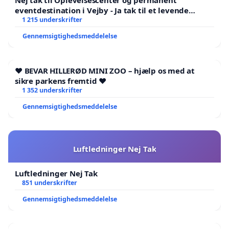
Nej tak til Oplevelsescenter og permanent
eventdestination i Vejby - Ja tak til et levende
lokalområde i balance
1 215 underskrifter
Gennemsigtighedsmeddelelse
❤️ BEVAR HILLERØD MINI ZOO – hjælp os med at
sikre parkens fremtid ❤️
1 352 underskrifter
Gennemsigtighedsmeddelelse
Luftledninger Nej Tak
Luftledninger Nej Tak
851 underskrifter
Gennemsigtighedsmeddelelse