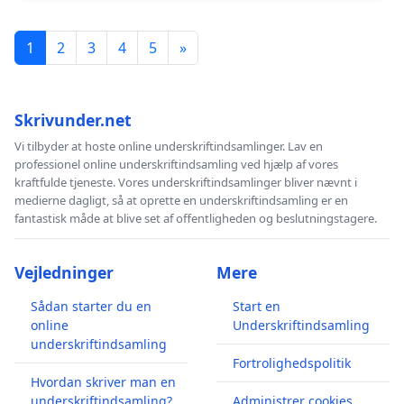
1
2
3
4
5
»
Skrivunder.net
Vi tilbyder at hoste online underskriftindsamlinger. Lav en
professionel online underskriftindsamling ved hjælp af vores
kraftfulde tjeneste. Vores underskriftindsamlinger bliver nævnt i
medierne dagligt, så at oprette en underskriftindsamling er en
fantastisk måde at blive set af offentligheden og beslutningstagere.
Vejledninger
Mere
Sådan starter du en
Start en
online
Underskriftindsamling
underskriftindsamling
Fortrolighedspolitik
Hvordan skriver man en
underskriftindsamling?
Administrer cookies