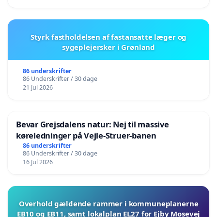
Styrk fastholdelsen af fastansatte læger og
sygeplejersker i Grønland
86 underskrifter
86 Underskrifter / 30 dage
21 Jul 2026
Bevar Grejsdalens natur: Nej til massive
køreledninger på Vejle-Struer-banen
86 underskrifter
86 Underskrifter / 30 dage
16 Jul 2026
Overhold gældende rammer i kommuneplanerne
EB10 og EB11, samt lokalplan EL27 for Ejby Mosevej