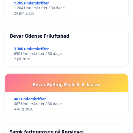
lokalområde i balance
1 205 underskrifter
1 204 Underskrifter / 30 dage
24 Jun 2026
Bevar Odense Friluftsbad
3 300 underskrifter
650 Underskrifter / 30 dage
2 Jul 2026
Bevar Gylling Skole 0.-6. klasse
487 underskrifter
487 Underskrifter / 30 dage
4 Aug 2026
Sænk fartgrænsen på Rørvigvej