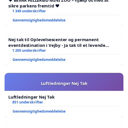
❤️ BEVAR HILLERØD MINI ZOO – hjælp os med at
sikre parkens fremtid ❤️
1 349 underskrifter
Gennemsigtighedsmeddelelse
Nej tak til Oplevelsescenter og permanent
eventdestination i Vejby - Ja tak til et levende
lokalområde i balance
1 205 underskrifter
Gennemsigtighedsmeddelelse
Luftledninger Nej Tak
Luftledninger Nej Tak
851 underskrifter
Gennemsigtighedsmeddelelse