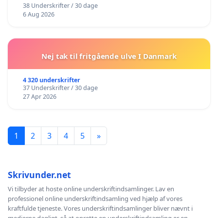
38 Underskrifter / 30 dage
6 Aug 2026
Nej tak til fritgående ulve I Danmark
4 320 underskrifter
37 Underskrifter / 30 dage
27 Apr 2026
1
2
3
4
5
»
Skrivunder.net
Vi tilbyder at hoste online underskriftindsamlinger. Lav en
professionel online underskriftindsamling ved hjælp af vores
kraftfulde tjeneste. Vores underskriftindsamlinger bliver nævnt i
medierne dagligt, så at oprette en underskriftindsamling er en