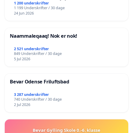
lokalområde i balance
1 200 underskrifter
1 199 Underskrifter / 30 dage
24 Jun 2026
Naammaleqaaq! Nok er nok!
2 521 underskrifter
849 Underskrifter / 30 dage
5 Jul 2026
Bevar Odense Friluftsbad
3 287 underskrifter
740 Underskrifter / 30 dage
2 Jul 2026
Bevar Gylling Skole 0.-6. klasse