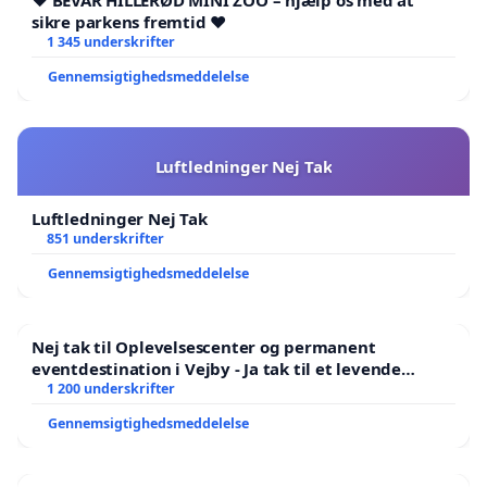
❤️ BEVAR HILLERØD MINI ZOO – hjælp os med at
sikre parkens fremtid ❤️
1 345 underskrifter
Gennemsigtighedsmeddelelse
Luftledninger Nej Tak
Luftledninger Nej Tak
851 underskrifter
Gennemsigtighedsmeddelelse
Nej tak til Oplevelsescenter og permanent
eventdestination i Vejby - Ja tak til et levende
lokalområde i balance
1 200 underskrifter
Gennemsigtighedsmeddelelse