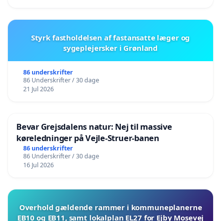
Styrk fastholdelsen af fastansatte læger og
sygeplejersker i Grønland
86 underskrifter
86 Underskrifter / 30 dage
21 Jul 2026
Bevar Grejsdalens natur: Nej til massive
køreledninger på Vejle-Struer-banen
86 underskrifter
86 Underskrifter / 30 dage
16 Jul 2026
Overhold gældende rammer i kommuneplanerne
EB10 og EB11, samt lokalplan EL27 for Ejby Mosevej