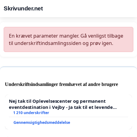
Skrivunder.net
En krævet parameter mangler. Gå venligst tilbage
til underskriftindsamlingssiden og prøv igen.
Underskriftsindsamlinger fremhævet af andre brugere
Nej tak til Oplevelsescenter og permanent
eventdestination i Vejby - Ja tak til et levende
lokalområde i balance
1 210 underskrifter
Gennemsigtighedsmeddelelse