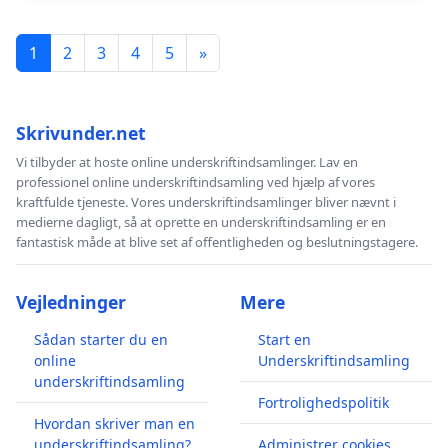
1
2
3
4
5
»
Skrivunder.net
Vi tilbyder at hoste online underskriftindsamlinger. Lav en
professionel online underskriftindsamling ved hjælp af vores
kraftfulde tjeneste. Vores underskriftindsamlinger bliver nævnt i
medierne dagligt, så at oprette en underskriftindsamling er en
fantastisk måde at blive set af offentligheden og beslutningstagere.
Vejledninger
Mere
Sådan starter du en
Start en
online
Underskriftindsamling
underskriftindsamling
Fortrolighedspolitik
Hvordan skriver man en
underskriftindsamling?
Administrer cookies