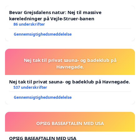
Bevar Grejsdalens natur: Nej til massive
køreledninger på Vejle-Struer-banen
86 underskrifter
Gennemsigtighedsmeddelelse
Nej tak til privat sauna- og badeklub på
Havnegade.
Nej tak til privat sauna- og badeklub på Havnegade.
537 underskrifter
Gennemsigtighedsmeddelelse
OPSIG BASEAFTALEN MED USA
OPSIG BASEAFTALEN MED USA