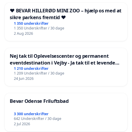
❤️ BEVAR HILLERØD MINI ZOO – hjælp os med at
sikre parkens fremtid ❤️
1 350 underskrifter
1 350 Underskrifter / 30 dage
2 Aug 2026
Nej tak til Oplevelsescenter og permanent
eventdestination i Vejby - Ja tak til et levende
lokalområde i balance
1 210 underskrifter
1 209 Underskrifter / 30 dage
24 Jun 2026
Bevar Odense Friluftsbad
3 300 underskrifter
642 Underskrifter / 30 dage
2 Jul 2026