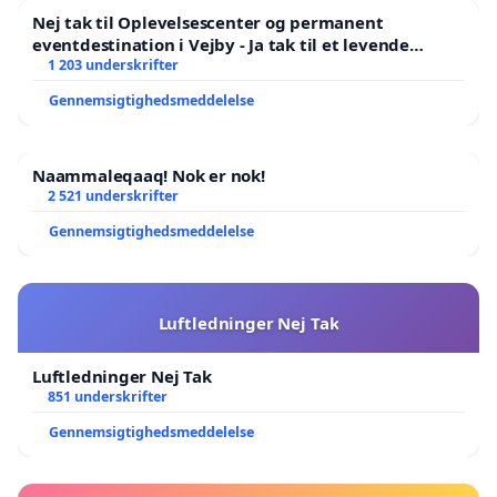
Nej tak til Oplevelsescenter og permanent
eventdestination i Vejby - Ja tak til et levende
lokalområde i balance
1 203 underskrifter
Gennemsigtighedsmeddelelse
Naammaleqaaq! Nok er nok!
2 521 underskrifter
Gennemsigtighedsmeddelelse
Luftledninger Nej Tak
Luftledninger Nej Tak
851 underskrifter
Gennemsigtighedsmeddelelse