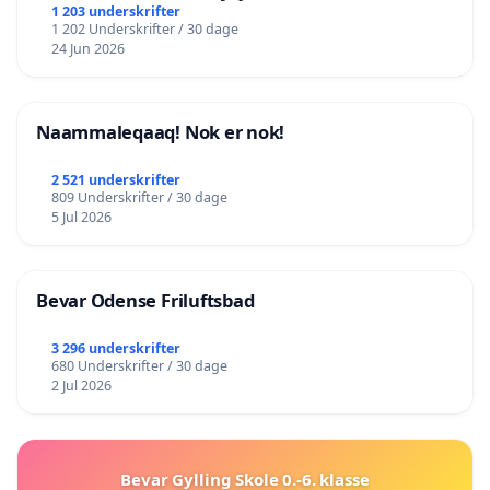
lokalområde i balance
1 203 underskrifter
1 202 Underskrifter / 30 dage
24 Jun 2026
Naammaleqaaq! Nok er nok!
2 521 underskrifter
809 Underskrifter / 30 dage
5 Jul 2026
Bevar Odense Friluftsbad
3 296 underskrifter
680 Underskrifter / 30 dage
2 Jul 2026
Bevar Gylling Skole 0.-6. klasse