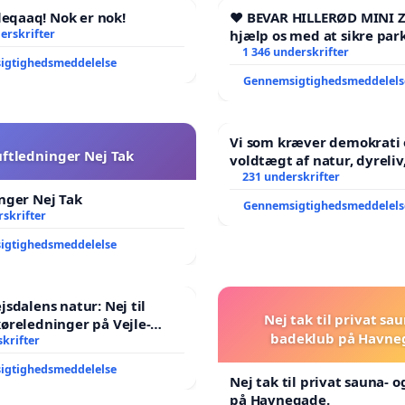
qaaq! Nok er nok!
❤️ BEVAR HILLERØD MINI 
erskrifter
hjælp os med at sikre par
fremtid ❤️
1 346 underskrifter
igtighedsmeddelelse
Gennemsigtighedsmeddelels
Vi som kræver demokrati 
uftledninger Nej Tak
voldtægt af natur, dyreliv, børn,
unge Borgene har sagt NE
231 underskrifter
år. Der er
nger Nej Tak
Gennemsigtighedsmeddelels
skrifter
igtighedsmeddelelse
jsdalens natur: Nej til
Nej tak til privat sa
øreledninger på Vejle-
badeklub på Havne
anen
krifter
igtighedsmeddelelse
Nej tak til privat sauna- 
på Havnegade.