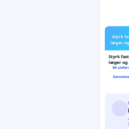
Styrk fa
læger og
Styrk fas
læger og 
86 unders
Gennems