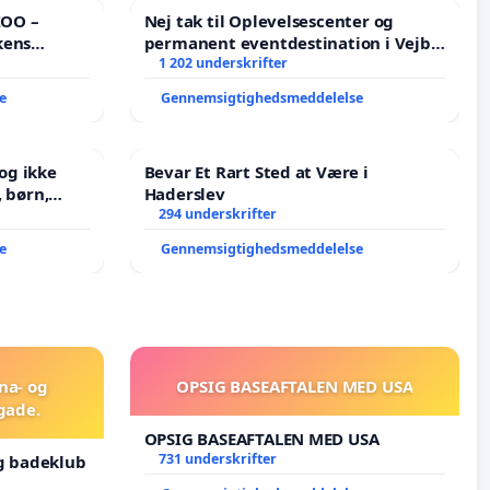
ZOO –
Nej tak til Oplevelsescenter og
kens
permanent eventdestination i Vejby
- Ja tak til et levende lokalområde i
1 202 underskrifter
balance
e
Gennemsigtighedsmeddelelse
og ikke
Bevar Et Rart Sted at Være i
Haderslev
J i mange
294 underskrifter
e
Gennemsigtighedsmeddelelse
una- og
OPSIG BASEAFTALEN MED USA
gade.
OPSIG BASEAFTALEN MED USA
731 underskrifter
og badeklub