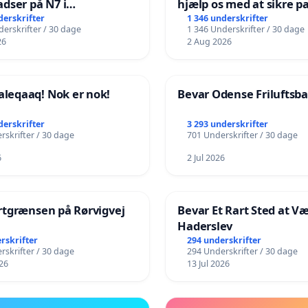
dser på N7 i
hjælp os med at sikre p
kshavn
fremtid ❤️
derskrifter
1 346 underskrifter
erskrifter / 30 dage
1 346 Underskrifter / 30 dage
26
2 Aug 2026
eqaaq! Nok er nok!
Bevar Odense Friluftsb
derskrifter
3 293 underskrifter
rskrifter / 30 dage
701 Underskrifter / 30 dage
6
2 Jul 2026
rtgrænsen på Rørvigvej
Bevar Et Rart Sted at Væ
Haderslev
rskrifter
294 underskrifter
rskrifter / 30 dage
294 Underskrifter / 30 dage
26
13 Jul 2026