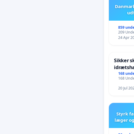
Danmark 
ud
859 unde
209 Unde
24 Apr 2
Sikker s
idrætsha
168 unde
168 Unde
20 Jul 20
Styrk fa
læger og