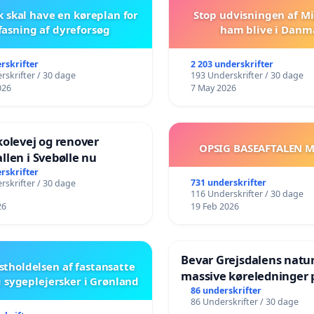
skal have en køreplan for
Stop udvisningen af Mi
fasning af dyreforsøg
ham blive i Danm
rskrifter
2 203 underskrifter
rskrifter / 30 dage
193 Underskrifter / 30 dage
026
7 May 2026
kolevej og renover
OPSIG BASEAFTALEN 
llen i Svebølle nu
rskrifter
731 underskrifter
rskrifter / 30 dage
116 Underskrifter / 30 dage
26
19 Feb 2026
Bevar Grejsdalens natur:
stholdelsen af fastansatte
massive køreledninger p
 sygeplejersker i Grønland
Struer-banen
86 underskrifter
86 Underskrifter / 30 dage