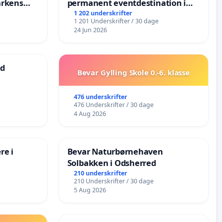
arkens
permanent eventdestination i
Vejby - Ja tak til et levende
1 202 underskrifter
1 201 Underskrifter / 30 dage
lokalområde i balance
24 Jun 2026
ad
Bevar Gylling Skole 0.-6. klasse
476 underskrifter
476 Underskrifter / 30 dage
4 Aug 2026
re i
Bevar Naturbørnehaven
Solbakken i Odsherred
210 underskrifter
210 Underskrifter / 30 dage
5 Aug 2026