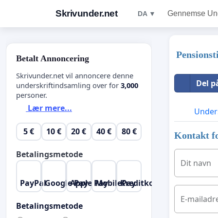
Skrivunder.net
Gennemse Unde
DA ▼
Pensionst
Betalt Annoncering
Skrivunder.net vil annoncere denne
Del p
underskriftindsamling over for
3,000
personer.
Lær mere...
Unders
5 €
10 €
20 €
40 €
80 €
Kontakt fo
Betalingsmetode
Dit navn
PayPal
Google Pay
Apple Pay
MobilePay
Kreditkort
E-mailadr
Betalingsmetode