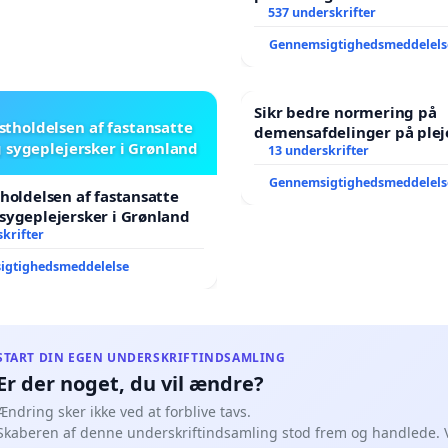
537 underskrifter
Gennemsigtighedsmeddelels
Sikr bedre normering på
stholdelsen af fastansatte
demensafdelinger på ple
 sygeplejersker i Grønland
13 underskrifter
Gennemsigtighedsmeddelels
tholdelsen af fastansatte
sygeplejersker i Grønland
krifter
igtighedsmeddelelse
START DIN EGEN UNDERSKRIFTINDSAMLING
Er der noget, du vil ændre?
Ændring sker ikke ved at forblive tavs.
Skaberen af denne underskriftindsamling stod frem og handlede. 