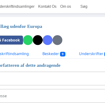
rskriftindsamlinger
Kontakt Os
Om os
Søg
illæg udenfor Europa
å Facebook
kriftindsamling
Beskeder
Underskrifter
9
rfatteren af dette andragende
esse