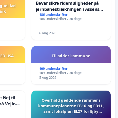
Bevar sikre ridemuligheder på
guel lad
jernbanestrækningen i Assens
ark
Kommune
186 underskrifter
186 Underskrifter / 30 dage
6 Aug 2026
MED USA
Til odder kommune
109 underskrifter
109 Underskrifter / 30 dage
5 Aug 2026
 Nej til
Overhold gældende rammer i
å Vejle-
kommuneplanerne EB10 og EB11,
samt lokalplan EL27 for Ejby
Mosevej 30