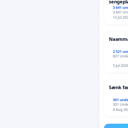
sengepla
Frederi
3 641 un
3 641 Und
12 Jul 20
Naammal
2 521 un
827 Unde
5 Jul 202
Sænk fa
301 unde
301 Unde
4 Aug 20