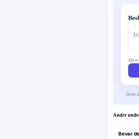
Bes
Skriv
Dine d
Andre under
Bevar de