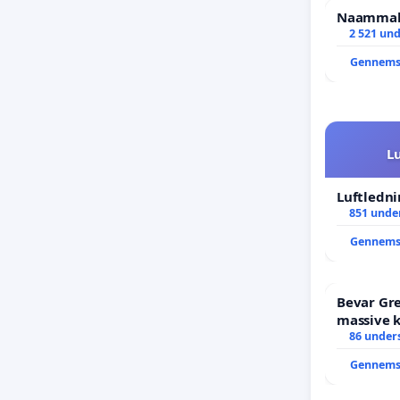
Naammale
2 521 und
Gennems
L
Luftledni
851 under
Gennems
Bevar Gre
massive k
Struer-b
86 unders
Gennems