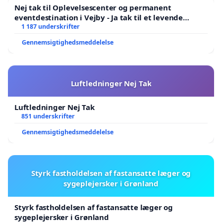
Nej tak til Oplevelsescenter og permanent
eventdestination i Vejby - Ja tak til et levende
lokalområde i balance
1 187 underskrifter
Gennemsigtighedsmeddelelse
Luftledninger Nej Tak
Luftledninger Nej Tak
851 underskrifter
Gennemsigtighedsmeddelelse
Styrk fastholdelsen af fastansatte læger og
sygeplejersker i Grønland
Styrk fastholdelsen af fastansatte læger og
sygeplejersker i Grønland