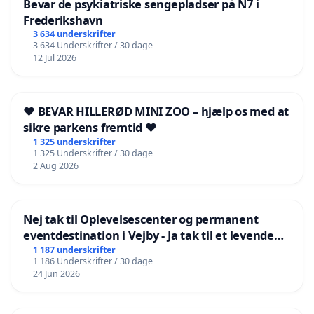
Bevar de psykiatriske sengepladser på N7 i
Frederikshavn
3 634 underskrifter
3 634 Underskrifter / 30 dage
12 Jul 2026
❤️ BEVAR HILLERØD MINI ZOO – hjælp os med at
sikre parkens fremtid ❤️
1 325 underskrifter
1 325 Underskrifter / 30 dage
2 Aug 2026
Nej tak til Oplevelsescenter og permanent
eventdestination i Vejby - Ja tak til et levende
lokalområde i balance
1 187 underskrifter
1 186 Underskrifter / 30 dage
24 Jun 2026