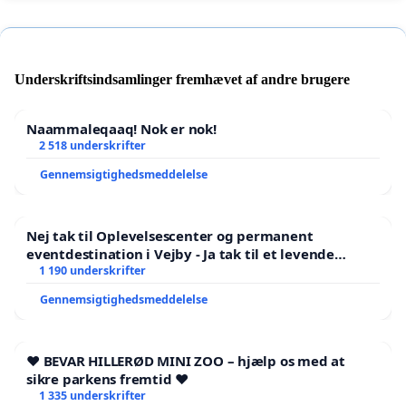
Underskriftsindsamlinger fremhævet af andre brugere
Naammaleqaaq! Nok er nok!
2 518 underskrifter
Gennemsigtighedsmeddelelse
Nej tak til Oplevelsescenter og permanent
eventdestination i Vejby - Ja tak til et levende
lokalområde i balance
1 190 underskrifter
Gennemsigtighedsmeddelelse
❤️ BEVAR HILLERØD MINI ZOO – hjælp os med at
sikre parkens fremtid ❤️
1 335 underskrifter