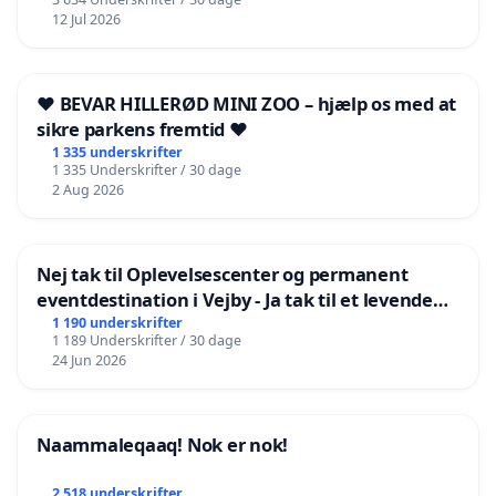
12 Jul 2026
❤️ BEVAR HILLERØD MINI ZOO – hjælp os med at
sikre parkens fremtid ❤️
1 335 underskrifter
1 335 Underskrifter / 30 dage
2 Aug 2026
Nej tak til Oplevelsescenter og permanent
eventdestination i Vejby - Ja tak til et levende
lokalområde i balance
1 190 underskrifter
1 189 Underskrifter / 30 dage
24 Jun 2026
Naammaleqaaq! Nok er nok!
2 518 underskrifter