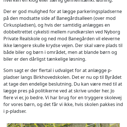
hverken en klog eller særlig gennemtænkt løsning.
Der er god mulighed for at lægge parkeringspladserne
på den modsatte side af Banegårdsalleen (over mod
Cirkuspladsen), og hvis der samtidig anlægges en
dobbeltrettet cykelsti mellem rundkørslen ved Nyborg
Private Realskole og ned mod Banegården vil eleverne
ikke længere skulle krydse vejen. Der skal være plads til
både biler og børn i området, men at blande børn og
biler er den dårligst tænkelige løsning.
Som sagt er der flertal i udvalget for at anlægge p-
pladser langs Birkhovedskolen. Det er nu op til Byrådet
at tage den endelige beslutning. Du kan være med til at
lægge pres på politikerne ved at skrive under her. Jo
flere vi er, jo bedre. Vi har brug for en tryggere skolevej
for vores børn, og det får vi ikke, hvis skolen pakkes ind
i p-pladser.