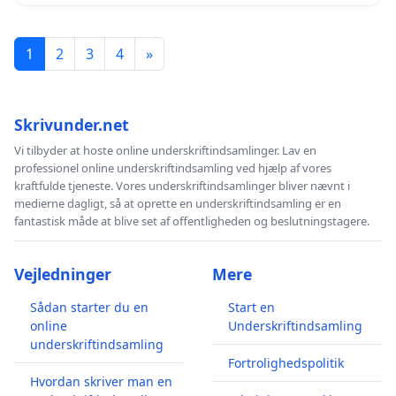
1
2
3
4
»
Skrivunder.net
Vi tilbyder at hoste online underskriftindsamlinger. Lav en
professionel online underskriftindsamling ved hjælp af vores
kraftfulde tjeneste. Vores underskriftindsamlinger bliver nævnt i
medierne dagligt, så at oprette en underskriftindsamling er en
fantastisk måde at blive set af offentligheden og beslutningstagere.
Vejledninger
Mere
Sådan starter du en
Start en
online
Underskriftindsamling
underskriftindsamling
Fortrolighedspolitik
Hvordan skriver man en