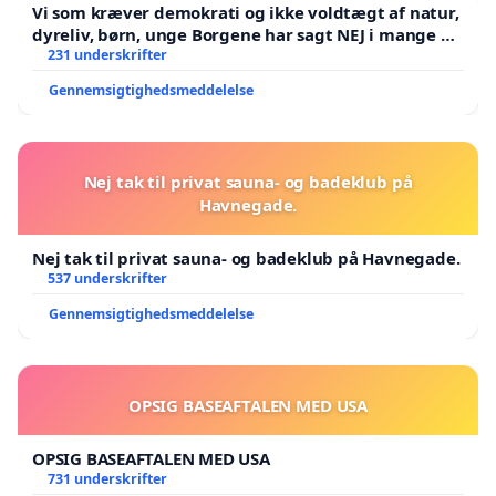
Vi som kræver demokrati og ikke voldtægt af natur,
dyreliv, børn, unge Borgene har sagt NEJ i mange år.
Der er
231 underskrifter
Gennemsigtighedsmeddelelse
Nej tak til privat sauna- og badeklub på
Havnegade.
Nej tak til privat sauna- og badeklub på Havnegade.
537 underskrifter
Gennemsigtighedsmeddelelse
OPSIG BASEAFTALEN MED USA
OPSIG BASEAFTALEN MED USA
731 underskrifter