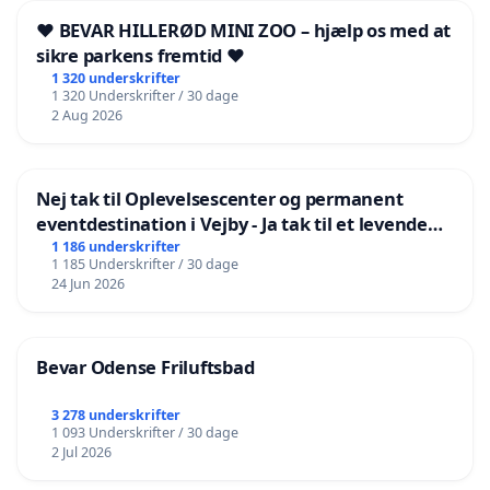
❤️ BEVAR HILLERØD MINI ZOO – hjælp os med at
sikre parkens fremtid ❤️
1 320 underskrifter
1 320 Underskrifter / 30 dage
2 Aug 2026
Nej tak til Oplevelsescenter og permanent
eventdestination i Vejby - Ja tak til et levende
lokalområde i balance
1 186 underskrifter
1 185 Underskrifter / 30 dage
24 Jun 2026
Bevar Odense Friluftsbad
3 278 underskrifter
1 093 Underskrifter / 30 dage
2 Jul 2026