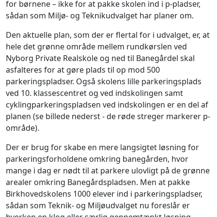
for børnene – ikke for at pakke skolen ind i p-pladser,
sådan som Miljø- og Teknikudvalget har planer om.
Den aktuelle plan, som der er flertal for i udvalget, er, at
hele det grønne område mellem rundkørslen ved
Nyborg Private Realskole og ned til Banegårdel skal
asfalteres for at gøre plads til op mod 500
parkeringspladser. Også skolens lille parkeringsplads
ved 10. klassescentret og ved indskolingen samt
cyklingparkeringspladsen ved indskolingen er en del af
planen (se billede nederst - de røde streger markerer p-
område).
Der er brug for skabe en mere langsigtet løsning for
parkeringsforholdene omkring banegården, hvor
mange i dag er nødt til at parkere ulovligt på de grønne
arealer omkring Banegårdspladsen. Men at pakke
Birkhovedskolens 1000 elever ind i parkeringspladser,
sådan som Teknik- og Miljøudvalget nu foreslår er