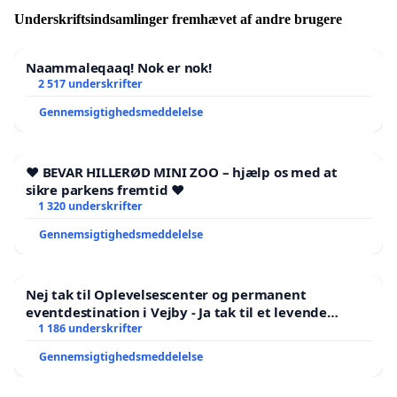
Underskriftsindsamlinger fremhævet af andre brugere
Naammaleqaaq! Nok er nok!
2 517 underskrifter
Gennemsigtighedsmeddelelse
❤️ BEVAR HILLERØD MINI ZOO – hjælp os med at
sikre parkens fremtid ❤️
1 320 underskrifter
Gennemsigtighedsmeddelelse
Nej tak til Oplevelsescenter og permanent
eventdestination i Vejby - Ja tak til et levende
lokalområde i balance
1 186 underskrifter
Gennemsigtighedsmeddelelse