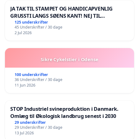
JA TAK TIL STAMPET OG HANDICAPVENLIG
GRUSSTI LANGS SØENS KANT! NEJ TIL
BOARDWALK VÆK FRA SØEN
125 underskrifter
45 Underskrifter / 30 dage
2 Jul 2026
Sikre Cykelstier i Odense
100 underskrifter
36 Underskrifter / 30 dage
11 Jun 2026
STOP Industriel svineproduktion i Danmark.
Omlæg til Økologisk landbrug senest i 2030
29 underskrifter
29 Underskrifter / 30 dage
13 Jul 2026