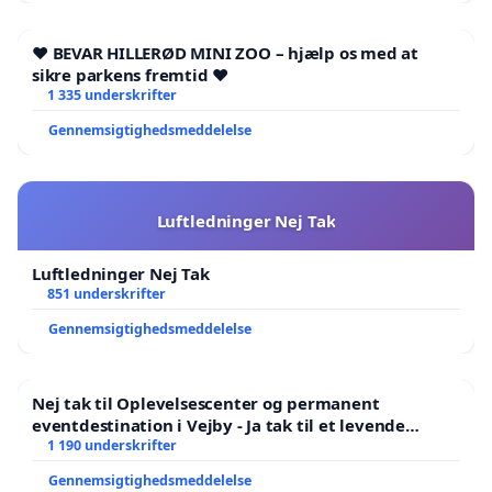
❤️ BEVAR HILLERØD MINI ZOO – hjælp os med at
sikre parkens fremtid ❤️
1 335 underskrifter
Gennemsigtighedsmeddelelse
Luftledninger Nej Tak
Luftledninger Nej Tak
851 underskrifter
Gennemsigtighedsmeddelelse
Nej tak til Oplevelsescenter og permanent
eventdestination i Vejby - Ja tak til et levende
lokalområde i balance
1 190 underskrifter
Gennemsigtighedsmeddelelse