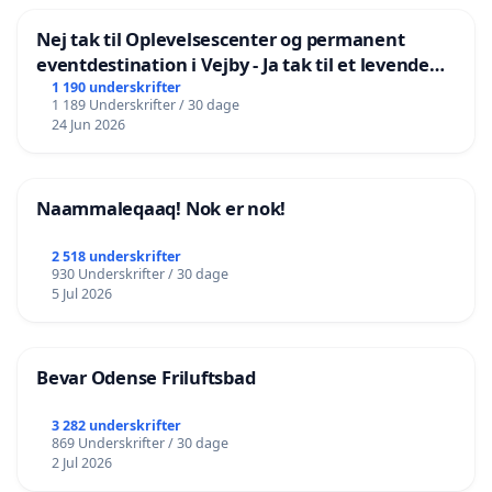
Nej tak til Oplevelsescenter og permanent
eventdestination i Vejby - Ja tak til et levende
lokalområde i balance
1 190 underskrifter
1 189 Underskrifter / 30 dage
24 Jun 2026
Naammaleqaaq! Nok er nok!
2 518 underskrifter
930 Underskrifter / 30 dage
5 Jul 2026
Bevar Odense Friluftsbad
3 282 underskrifter
869 Underskrifter / 30 dage
2 Jul 2026