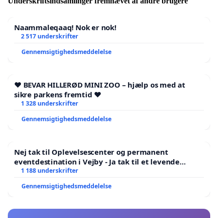
Underskriftsindsamlinger fremhævet af andre brugere
Naammaleqaaq! Nok er nok!
2 517 underskrifter
Gennemsigtighedsmeddelelse
❤️ BEVAR HILLERØD MINI ZOO – hjælp os med at
sikre parkens fremtid ❤️
1 328 underskrifter
Gennemsigtighedsmeddelelse
Nej tak til Oplevelsescenter og permanent
eventdestination i Vejby - Ja tak til et levende
lokalområde i balance
1 188 underskrifter
Gennemsigtighedsmeddelelse