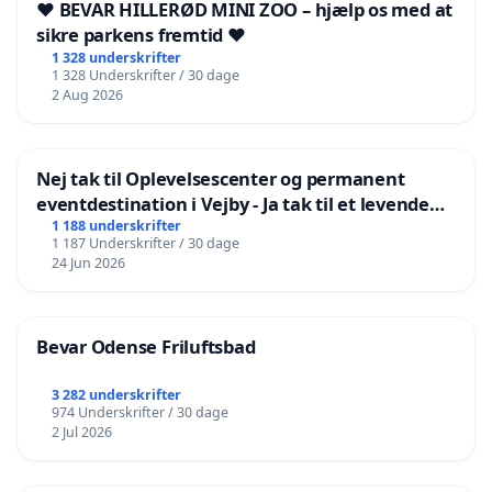
❤️ BEVAR HILLERØD MINI ZOO – hjælp os med at
sikre parkens fremtid ❤️
1 328 underskrifter
1 328 Underskrifter / 30 dage
2 Aug 2026
Nej tak til Oplevelsescenter og permanent
eventdestination i Vejby - Ja tak til et levende
lokalområde i balance
1 188 underskrifter
1 187 Underskrifter / 30 dage
24 Jun 2026
Bevar Odense Friluftsbad
3 282 underskrifter
974 Underskrifter / 30 dage
2 Jul 2026