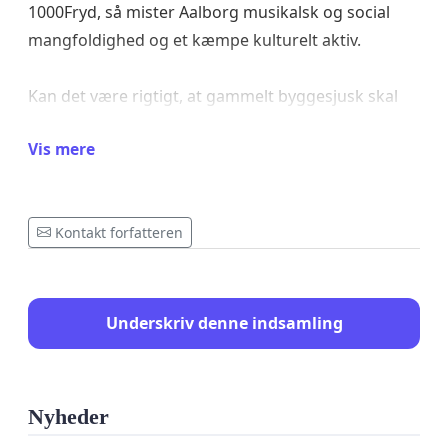
1000Fryd, så mister Aalborg musikalsk og social
mangfoldighed og et kæmpe kulturelt aktiv.
Kan det være rigtigt, at gammelt byggesjusk skal
ødelægge én af Aalborgs vigtigste
Vis mere
kulturinstutioner?
Skriv under så Aalborg Kommune kan se, hvor
Kontakt forfatteren
uundværlig 1000Fryd er!
Underskriv denne indsamling
Nyheder