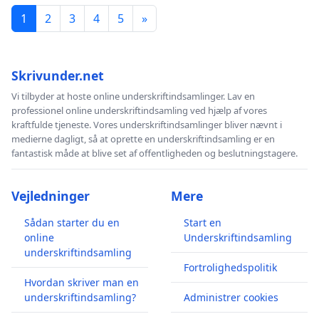
1
2
3
4
5
»
Skrivunder.net
Vi tilbyder at hoste online underskriftindsamlinger. Lav en
professionel online underskriftindsamling ved hjælp af vores
kraftfulde tjeneste. Vores underskriftindsamlinger bliver nævnt i
medierne dagligt, så at oprette en underskriftindsamling er en
fantastisk måde at blive set af offentligheden og beslutningstagere.
Vejledninger
Mere
Sådan starter du en
Start en
online
Underskriftindsamling
underskriftindsamling
Fortrolighedspolitik
Hvordan skriver man en
underskriftindsamling?
Administrer cookies