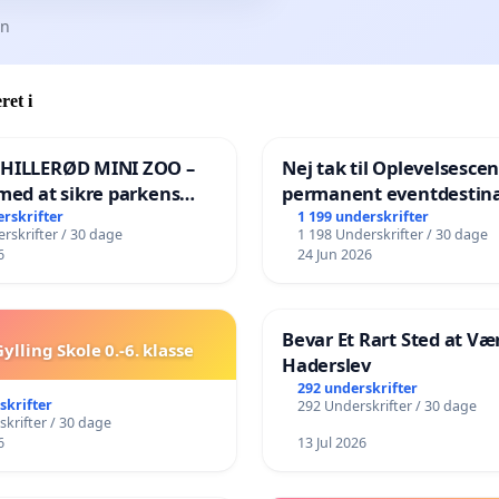
en
ret i
 HILLERØD MINI ZOO –
Nej tak til Oplevelsesce
med at sikre parkens
permanent eventdestina
️
Vejby - Ja tak til et leven
erskrifter
1 199 underskrifter
rskrifter / 30 dage
1 198 Underskrifter / 30 dage
lokalområde i balance
6
24 Jun 2026
Bevar Et Rart Sted at Vær
ylling Skole 0.-6. klasse
Haderslev
292 underskrifter
skrifter
292 Underskrifter / 30 dage
krifter / 30 dage
6
13 Jul 2026