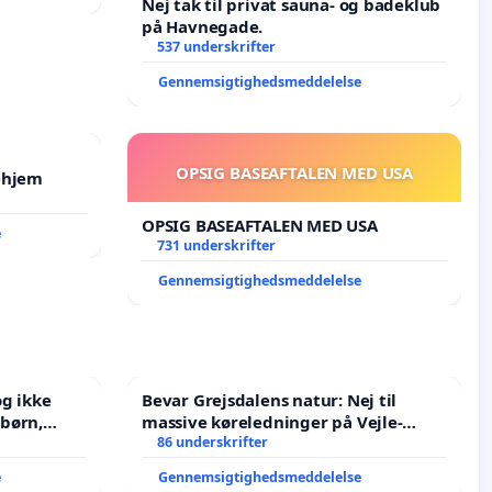
Nej tak til privat sauna- og badeklub
på Havnegade.
537 underskrifter
Gennemsigtighedsmeddelelse
OPSIG BASEAFTALEN MED USA
ehjem
OPSIG BASEAFTALEN MED USA
e
731 underskrifter
Gennemsigtighedsmeddelelse
g ikke
Bevar Grejsdalens natur: Nej til
massive køreledninger på Vejle-
J i mange
Struer-banen
86 underskrifter
e
Gennemsigtighedsmeddelelse