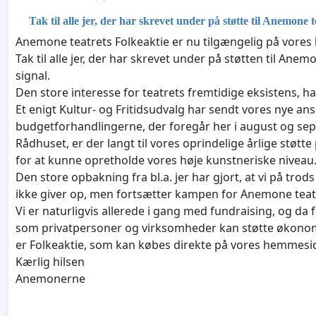
Tak til alle jer, der har skrevet under på støtte til Anemone t
Anemone teatrets Folkeaktie er nu tilgængelig på vore
Tak til alle jer, der har skrevet under på støtten til Ane
signal.
Den store interesse for teatrets fremtidige eksistens, ha
Et enigt Kultur- og Fritidsudvalg har sendt vores nye ans
budgetforhandlingerne, der foregår her i august og s
Rådhuset, er der langt til vores oprindelige årlige støtte
for at kunne opretholde vores høje kunstneriske niveau
Den store opbakning fra bl.a. jer har gjort, at vi på 
ikke giver op, men fortsætter kampen for Anemone teatr
Vi er naturligvis allerede i gang med fundraising, og da
som privatpersoner og virksomheder kan støtte økonomi
er Folkeaktie, som kan købes direkte på vores hemmesid
Kærlig hilsen
Anemonerne