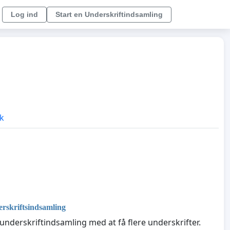
Log ind
Start en Underskriftindsamling
ik
rskriftsindsamling
nderskriftindsamling med at få flere underskrifter.