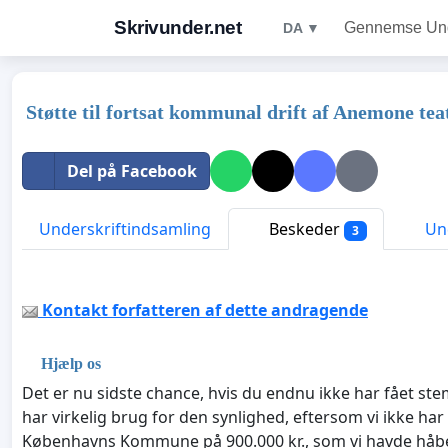
Skrivunder.net
Gennemse Unde
DA ▼
Støtte til fortsat kommunal drift af Anemone tea
Del på Facebook
Underskriftindsamling
Beskeder
Und
3
Kontakt forfatteren af dette andragende
Hjælp os
Det er nu sidste chance, hvis du endnu ikke har fået st
har virkelig brug for den synlighed, eftersom vi ikke ha
Københavns Kommune på 900.000 kr., som vi havde håbet