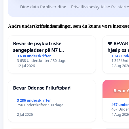
Dine data forbliver dine
Privatlivsbeskyttelse fra start
Andre underskriftsindsamlinger, som du kunne være interesse
Bevar de psykiatriske
❤️ BEVAR
sengepladser på N7 i
hjælp os 
Frederikshavn
fremtid ❤
3 638 underskrifter
1 342 und
3 638 Underskrifter / 30 dage
1 342 Unde
12 Jul 2026
2 Aug 202
Bevar Odense Friluftsbad
Bevar G
3 286 underskrifter
467 under
756 Underskrifter / 30 dage
467 Unders
2 Jul 2026
4 Aug 202