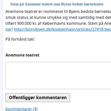
Stem på Anemone teatret som Byens bedste børneteater
Anemone teatret er nomineret til Byens bedste børneteate
smuk status at kunne smykke sig med samtidig med det
tilført 900.000 kr. af Københavns kommune. Stem på An
her
!
http://bornibyen.dk/koebenhavn/articles/27418-be
På forhånd tak!
Anemone teatret
Kommentarer (
1
)