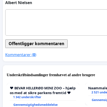
Albert Nielsen
Kommentarer (
0
)
Underskriftsindsamlinger fremhævet af andre brugere
❤️ BEVAR HILLERØD MINI ZOO – hjælp
Naammaleq
os med at sikre parkens fremtid ❤️
2 521 unde
1 342 underskrifter
Gennemsi
Gennemsigtighedsmeddelelse