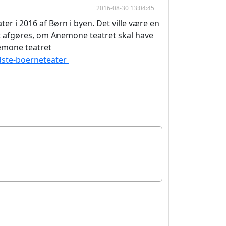
2016-08-30 13:04:45
r i 2016 af Børn i byen. Det ville være en
 afgøres, om Anemone teatret skal have
emone teatret
dste-boerneteater