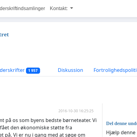
rskriftindsamlinger
Kontakt:
tret
erskrifter
Diskussion
Fortrolighedspolit
1 957
2016-10-30 16:25:25
emt på os som byens bedste børneteater. Vi
Del denne unde
r fået den økonomiske støtte fra
Hjælp denne u
 på. Vi er nu i gang med at søge om