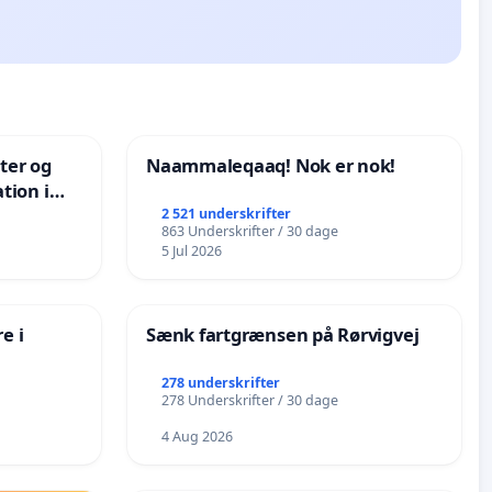
nter og
Naammaleqaaq! Nok er nok!
tion i
de
2 521 underskrifter
863 Underskrifter / 30 dage
5 Jul 2026
e i
Sænk fartgrænsen på Rørvigvej
278 underskrifter
278 Underskrifter / 30 dage
4 Aug 2026