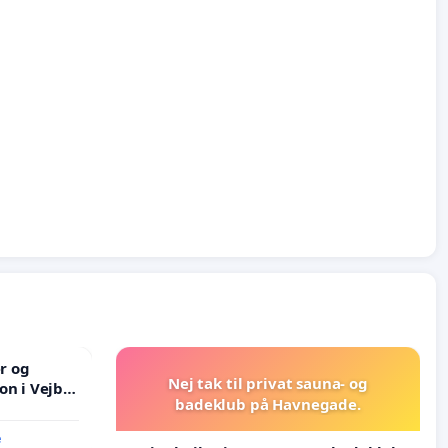
er og
Nej tak til privat sauna- og
on i Vejby
badeklub på Havnegade.
lområde i
e