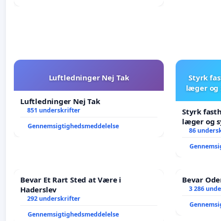
Luftledninger Nej Tak
Styrk fa
læger og 
Luftledninger Nej Tak
851 underskrifter
Styrk fast
læger og s
Gennemsigtighedsmeddelelse
86 undersk
Gennemsi
Bevar Et Rart Sted at Være i
Bevar Oden
Haderslev
3 286 unde
292 underskrifter
Gennemsi
Gennemsigtighedsmeddelelse