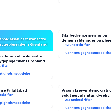
Sikr bedre normering på
stholdelsen af fastansatte
demensafdelinger på plej
sygeplejersker i Grønland
12 underskrifter
Gennemsigtighedsmeddelels
holdelsen af fastansatte
ygeplejersker i Grønland
rifter
gtighedsmeddelelse
se Friluftsbad
Vi som kræver demokrati o
rskrifter
voldtægt af natur, dyreliv, børn,
unge Borgene har sagt NE
231 underskrifter
gtighedsmeddelelse
år. Der er
Gennemsigtighedsmeddelels