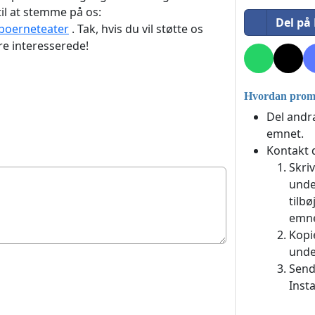
til at stemme på os:
Del på
-boerneteater
. Tak, hvis du vil støtte os
re interesserede!
Hvordan promo
Del andr
emnet.
Kontakt 
Skri
unde
tilbø
emne
Kopi
unde
Send
Inst