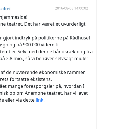
2016-08-08 14:00:02
eatret
s hjemmeside!
mone teatret. Det har været et uvurderligt
r gjort indtryk på politikerne på Rådhuset.
øgning på 900.000 videre til
eptember. Selv med denne håndsrækning fra
 på 2.8 mio., så vi behøver selvsagt midler
.
trods af de nuværende økonomiske rammer
ets fortsatte eksistens.
 fået mange forespørgsler på, hvordan I
sk op om Anemone teatret, har vi lavet
e eller via dette
link
.