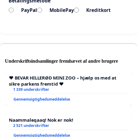
Betalingsmetode
승부욕이 느껴진다"고 말했습니다. 허웅은 "NBA에서 뛰
PayPal
MobilePay
Kreditkort
다 보니 많이 배우고 도와주려고 한다"며 "코트 밖에서
도 친절하고 소통이 잘 된다"고 말했습니다
경기 후 버튼 감독은 기자들과 만나 "모든 팀원들에게 감
사하다"며 "부상도 있었지만 동료들의 응원 덕분에 좋은
경기를 할 수 있었다"고 말했습니다. 상대 집중 수비에
Underskriftsindsamlinger fremhævet af andre brugere
흔들리지 않았다는 말에 그는 "어렸을 때 경기장에서 몸
싸움을 했다. 오늘도 마찬가지였다"고 답해 익숙하다는
❤️ BEVAR HILLERØD MINI ZOO – hjælp os med at
것을 보여주었습니다. 최준용과 송교창이 KCC를 떠나면
sikre parkens fremtid ❤️
1 339 underskrifter
서 버튼 감독은 이승현과 호흡을 맞춰야 할 것으로 보입
니다. 버튼 감독은 "처음 만났을 때부터 이승현과 자연스
Gennemsigtighedsmeddelelse
러운 케미를 형성할 수 있을 것 같았다"고 말했습니다.
그는 "다재다능한 선수들이 너무 많아서 좋은 생산성을
Naammaleqaaq! Nok er nok!
낼 수 있을 것 같다"고 덧붙였습니다. 7년 전 MVP 시즌
2 521 underskrifter
과 비교했을 때 달라진 점이 있나요? 버튼 감독은 "경기
Gennemsigtighedsmeddelelse