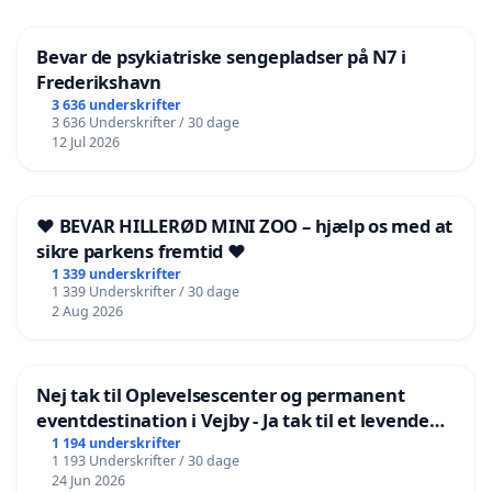
interesseret i
Bevar de psykiatriske sengepladser på N7 i
Frederikshavn
3 636 underskrifter
3 636 Underskrifter / 30 dage
12 Jul 2026
❤️ BEVAR HILLERØD MINI ZOO – hjælp os med at
sikre parkens fremtid ❤️
1 339 underskrifter
1 339 Underskrifter / 30 dage
2 Aug 2026
Nej tak til Oplevelsescenter og permanent
eventdestination i Vejby - Ja tak til et levende
lokalområde i balance
1 194 underskrifter
1 193 Underskrifter / 30 dage
24 Jun 2026