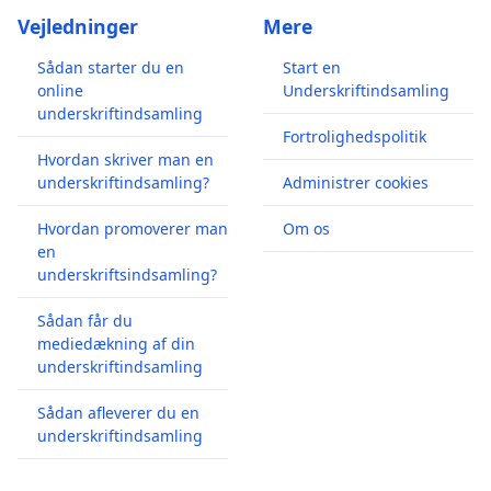
Vejledninger
Mere
Sådan starter du en
Start en
online
Underskriftindsamling
underskriftindsamling
Fortrolighedspolitik
Hvordan skriver man en
underskriftindsamling?
Administrer cookies
Hvordan promoverer man
Om os
en
underskriftsindsamling?
Sådan får du
mediedækning af din
underskriftindsamling
Sådan afleverer du en
underskriftindsamling