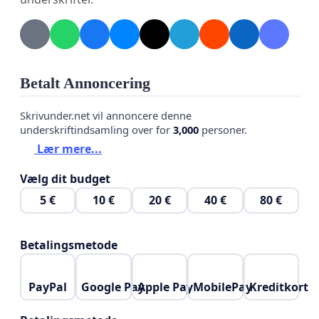
니다
토토사이트 모음
1쿼터 초반 잠시 고전했던 버튼은 경기 중반 과감한 돌
파와 레이업 득점으로 빠르게 컨디션을 회복했습니다.
그리고 2쿼터에는 팀 공격에서 큰 역할을 맡았습니다.
Betalt Annoncering
안팎에서 득점을 모두 성공시킨 버튼은 2쿼터에만 무려
Skrivunder.net vil annoncere denne
20득점을 기록했습니다. 그의 활약에 힘입어 1쿼터를
underskriftindsamling over for
3,000
personer.
12-12로 마친 KCC는 2쿼터 들어 점수 차를 두 자릿수 이
Lær mere...
상으로 벌렸습니다.
Vælg dit budget
버튼의 플레이는 경기 후반에도 훌륭했습니다. 그는 팀
5 €
10 €
20 €
40 €
80 €
이 쫓길 때마다 점수를 제공하며 탈출의 토대를 마련했
습니다. 팀이 4쿼터에 60-62로 역전을 허용했을 때도 곧
Betalingsmetode
바로 동점을 만들었고, 마지막에 결정적인 수비를 통해
상대의 파울 플레이를 유도해 추가 득점을 올렸습니다.
PayPal
Google Pay
Apple Pay
MobilePay
Kreditkort
승리 후 전창진 KCC 감독은 "버튼이 팀을 잘 이끌어줬
다"고 칭찬했고, 팀 동료 허웅도 "농구에 대한 진정성과