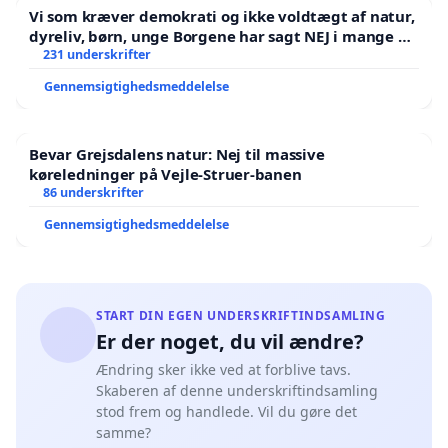
Vi som kræver demokrati og ikke voldtægt af natur,
dyreliv, børn, unge Borgene har sagt NEJ i mange år.
Der er
231 underskrifter
Gennemsigtighedsmeddelelse
Bevar Grejsdalens natur: Nej til massive
køreledninger på Vejle-Struer-banen
86 underskrifter
Gennemsigtighedsmeddelelse
START DIN EGEN UNDERSKRIFTINDSAMLING
Er der noget, du vil ændre?
Ændring sker ikke ved at forblive tavs.
Skaberen af denne underskriftindsamling
stod frem og handlede. Vil du gøre det
samme?