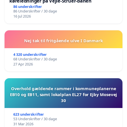
køreledninger på Vejle-Struer-banen
86 underskrifter
86 Underskrifter / 30 dage
16 Jul 2026
Nej tak til fritgående ulve I Danmark
4 320 underskrifter
68 Underskrifter / 30 dage
27 Apr 2026
Overhold gældende rammer i kommuneplanerne
EB10 og EB11, samt lokalplan EL27 for Ejby Mosevej
30
623 underskrifter
53 Underskrifter / 30 dage
31 Mar 2026