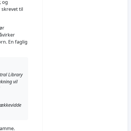
, og
skrevet til
ør
åvirker
rn. En faglig
ral Library
kning vil
 rækkevidde
 samme.