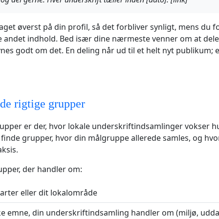
get øverst på din profil, så det forbliver synligt, mens du f
 andet indhold. Bed især dine nærmeste venner om at dele 
es godt om det. En deling når ud til et helt nyt publikum; e
de rigtige grupper
pper er der, hvor lokale underskriftindsamlinger vokser hu
 finde grupper, hvor din målgruppe allerede samles, og hvo
aksis.
upper, der handler om:
varter eller dit lokalområde
ke emne, din underskriftindsamling handler om (miljø, udd