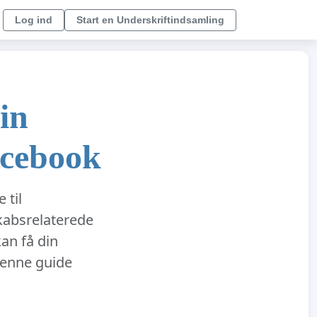
Log ind
Start en Underskriftindsamling
in
acebook
 til
skabsrelaterede
an få din
Denne guide