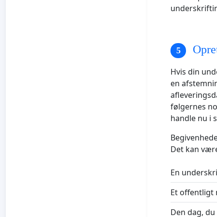
underskrifti
Opret
Hvis din und
en afstemnin
afleveringsd
følgernes no
handle nu i 
Begivenheden
Det kan vær
En underskri
Et offentlig
Den dag, du 