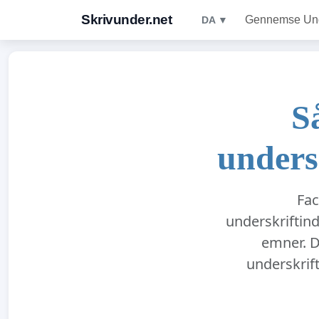
Skrivunder.net
Gennemse Unde
DA ▼
S
unders
Fac
underskriftind
emner. D
underskrif