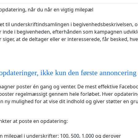
oopdatering, når du når en vigtig milepæl
ket til underskriftindsamlingen i begivenhedsbeskrivelsen, 
r inde i begivenheden, efterhånden som kampagnen udvikle
 siger, at de deltager eller er interesserede, får besked, h
opdateringer, ikke kun den første annoncering
gner poster én gang og venter. De mest effektive Facebo
oster regelmæssigt gennem hele forløbet. Hver opdaterin
 ny mulighed for at vise dit indhold og giver støtter en grun
kter at poste en opdatering:
n milepæl i underskrifter: 100, 500, 1.000 og derover