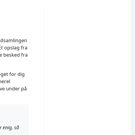
indsamlingen
Et opslag fra
me besked fra
oget for dig
nerel
ive under på
r enig, så