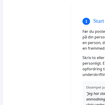
Start
Før du poste
på din perso
en person, de
en fremmed
Skriv to elle
personligt. 
opfordring t
underskrifti
Eksempel på
"Jeg har sta
anmodning].
skriv under 