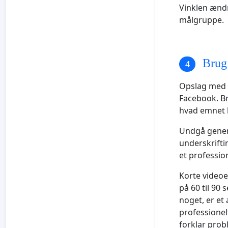
Vinklen ændr
målgruppe.
Brug 
Opslag med 
Facebook. Br
hvad emnet h
Undgå generi
underskrift
et professio
Korte videoe
på 60 til 90
noget, er et
professionelt
forklar prob