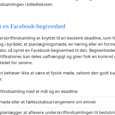
ndsamlingen i billedteksten.
 en Facebook-begivenhed
erskriftindsamling er knyttet til en bestemt deadline, som 
g i byrådet, et planlægningsmøde, en høring eller en form
ato, så opret en Facebook-begivenhed til den. Begivenheder 
tifikationer, kan deles uafhængigt og giver folk en konkret g
stedet for senere.
 behøver ikke at være et fysisk møde, selvom den godt ka
e:
ftindsamling med et mål og en deadline
t møde eller et fællesskabsarrangement om emnet
planlægger at aflevere underskriftindsamlingen til beslut