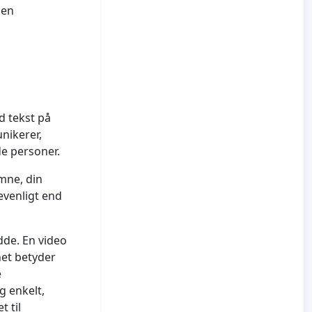
den
 tekst på
nikerer,
de personer.
emne, din
evenligt end
dde. En video
net betyder
e
g enkelt,
t til