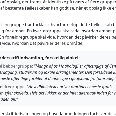
af opslag, der fremstår identiske på tværs af flere grupper
 bestemte fællesskaber kan godt se, når et opslag ikke er 
 i en gruppe bør forklare, hvorfor netop dette fællesskab b
sig for emnet. En kvartergruppe skal vide, hvordan emnet p
En forældregruppe skal vide, hvordan det påvirker deres bø
l vide, hvordan det påvirker deres område.
erskriftindsamling, forskellig vinkel:
al beboergruppe:
"Mange af os i [nabolag] er afhængige af Cent
radgang, studierum og lokale arrangementer. Den foreslåede lu
eneste offentlige facilitet af denne type i gåafstand fra [område]."
rældregruppe:
"Hovedbiblioteket driver områdets eneste gratis
 efter skoletid. Hvis det lukker, er der intet alternativ inden for
 uden bil."
underskriftindsamlingen og hovedanmodningen forbliver de