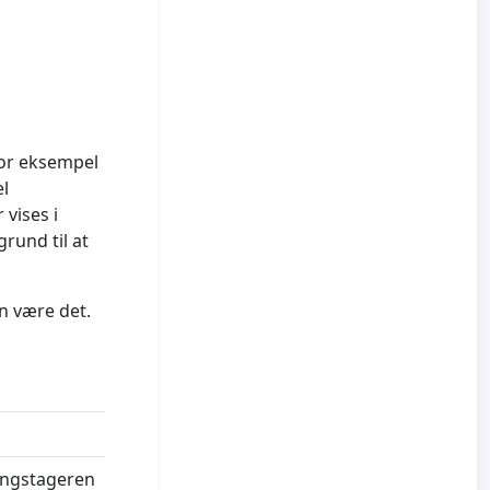
for eksempel
el
vises i
rund til at
n være det.
ningstageren