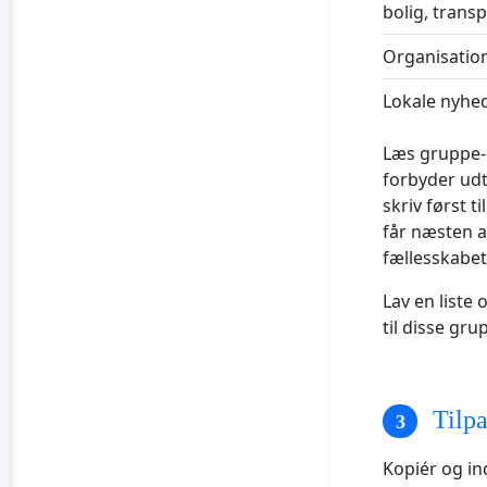
bolig, transp
Organisation
Lokale nyhe
Læs gruppe-r
forbyder udtr
skriv først 
får næsten a
fællesskabet
Lav en liste 
til disse g
Tilpa
Kopiér og i