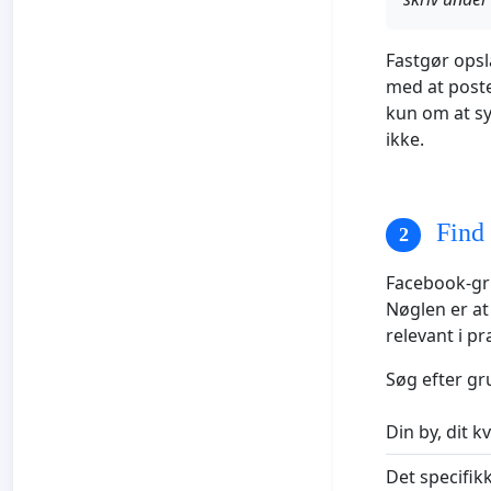
Fastgør opsla
med at poste
kun om at syn
ikke.
Find 
Facebook-gru
Nøglen er at
relevant i pr
Søg efter gr
Din by, dit k
Det specifik