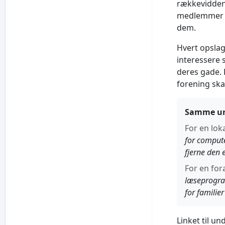
rækkevidden 
medlemmer af
dem.
Hvert opslag
interessere 
deres gade. 
forening ska
Samme und
For en lok
for compute
fjerne den 
For en fo
læseprogram
for familier
Linket til 