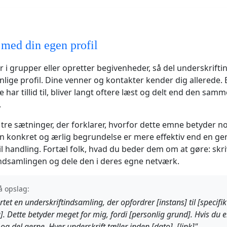
 med din egen profil
r i grupper eller opretter begivenheder, så del underskrift
nlige profil. Dine venner og kontakter kender dig allerede. 
 har tillid til, bliver langt oftere læst og delt end den sam
.
r tre sætninger, der forklarer, hvorfor dette emne betyder n
En konkret og ærlig begrundelse er mere effektiv end en ge
il handling. Fortæl folk, hvad du beder dem om at gøre: skr
ndsamlingen og dele den i deres egne netværk.
 opslag:
rtet en underskriftindsamling, der opfordrer [instans] til [specifik
 Dette betyder meget for mig, fordi [personlig grund]. Hvis du e
og del gerne. Hver underskrift tæller inden [dato]. [link]"