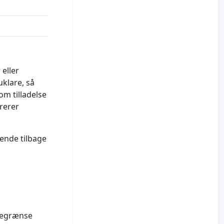
eller
uklare, så
om tilladelse
rerer
vende tilbage
 begrænse