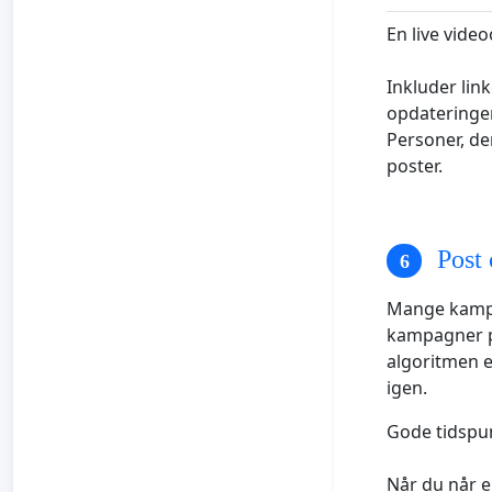
En live vide
Inkluder lin
opdateringe
Personer, der
poster.
Post 
Mange kampa
kampagner p
algoritmen en
igen.
Gode tidspun
Når du når e