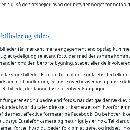
er sig, så den afspejler, hvad der betyder noget for netop 
billeder og video
billeder får markant mere engagement end opslag kun med
ug et tydeligt og relevant foto, der med det samme kommu
andler om: den berørte bygning, stedet eller de involvere
ske stockbilleder. Et ægte foto af det konkrete sted eller 
indsamling handler om, er mere overbevisende og mere del
nelt billede, der kunne høre til enhver kampagne.
r fungerer endnu bedre end fotos, når det gælder rækkevi
 sekunder, hvor du taler direkte til kameraet om, hvorfor em
 af de mest effektive formater på Facebook. Du behøver ikk
 udstyr. Et telefonkamera og naturligt lys er nok. Tal klart o
lemet, fortæl hvad du beder folk om at gøre, og indsæt linke