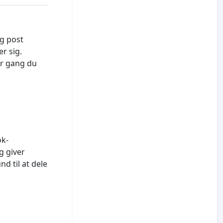
og post
r sig.
ver gang du
ok-
g giver
d til at dele