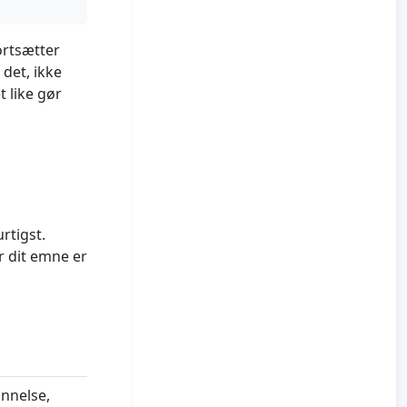
ortsætter
det, ikke
t like gør
rtigst.
r dit emne er
annelse,