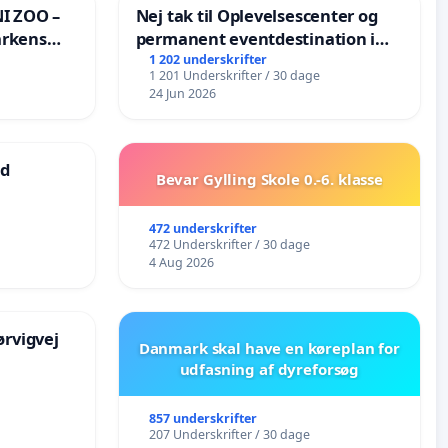
I ZOO –
Nej tak til Oplevelsescenter og
arkens
permanent eventdestination i
Vejby - Ja tak til et levende
1 202 underskrifter
1 201 Underskrifter / 30 dage
lokalområde i balance
24 Jun 2026
ad
Bevar Gylling Skole 0.-6. klasse
472 underskrifter
472 Underskrifter / 30 dage
4 Aug 2026
rvigvej
Danmark skal have en køreplan for
udfasning af dyreforsøg
857 underskrifter
207 Underskrifter / 30 dage