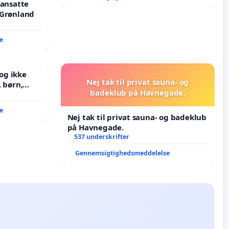
tansatte
 Grønland
e
og ikke
Nej tak til privat sauna- og
badeklub på Havnegade.
J i mange
e
Nej tak til privat sauna- og badeklub
på Havnegade.
537 underskrifter
Gennemsigtighedsmeddelelse