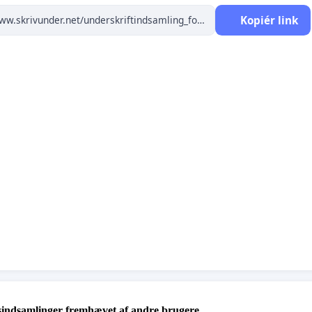
erne blive omfordelt med følgende resultat:
Kopiér link
ende for 0. - 5. årgang: Mindst 1 voksen (ej krav, at det er
ærer eller pædagog)
ende for 6. - 9. årgang: Når ikke der er nok voksne (ikke
rav at det er lærer eller pædagog) vil følgende blive
ksat:
En lærer skal holde tilsyn med naboklasse, der arbejder
selvstændigt
I ydertimerne vil eleverne blive sendt hjem med en
opgave
I enkelte timer vil to klasser blive undervist sammen i
fælleslokale
Onlineundervisning
mmer er på ingen måde værdig for en skole i dagens
og vil underminere den danske folkeskole.
af verdens rigeste lande, der
er penge
til lærere til vores
sindsamlinger fremhævet af andre brugere