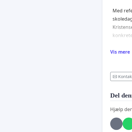
Med refe
skoledag
Kristens
konkrete
Den 
Vis mere
genb
vare
som 
Den 
Kontak
Der 
hænd
Del den
og a
Der 
Hjælp den
tilf
Frem
For at f