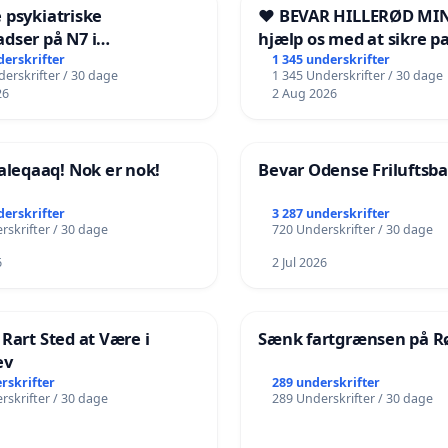
 psykiatriske
❤️ BEVAR HILLERØD MIN
dser på N7 i
hjælp os med at sikre p
kshavn
fremtid ❤️
derskrifter
1 345 underskrifter
erskrifter / 30 dage
1 345 Underskrifter / 30 dage
26
2 Aug 2026
eqaaq! Nok er nok!
Bevar Odense Friluftsb
derskrifter
3 287 underskrifter
rskrifter / 30 dage
720 Underskrifter / 30 dage
6
2 Jul 2026
 Rart Sted at Være i
Sænk fartgrænsen på Rø
ev
rskrifter
289 underskrifter
rskrifter / 30 dage
289 Underskrifter / 30 dage