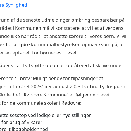
ra Synlighed
und af de seneste udmeldinger omkring besparelser på
ådet i Kommunen må vi konstatere, at vi i et af verdens
ande ikke har råd til at ansætte lærere til vores børn. Vi vil
res for at gøre kommunalbestyrelsen opmærksom på, at
er acceptabelt for børnenes trivsel.
ber vi, at I vil støtte op om et opråb ved at skrive under.
rence til brev ”Muligt behov for tilpasninger af
en i efteråret 2023” per august 2023 fra Tina Lykkegaard
Skolechef i Rødovre Kommune” er følgende blevet
t for de kommunale skoler i Rødovre:
ttelsesstop ved ledige eller nye stillinger
 for brug af vikarer
rel tilbageholdenhed