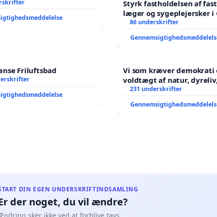
skrifter
Styrk fastholdelsen af fas
læger og sygeplejersker i
igtighedsmeddelelse
86 underskrifter
Gennemsigtighedsmeddelels
nse Friluftsbad
Vi som kræver demokrati 
erskrifter
voldtægt af natur, dyreliv, børn,
unge Borgene har sagt NE
231 underskrifter
igtighedsmeddelelse
år. Der er
Gennemsigtighedsmeddelels
START DIN EGEN UNDERSKRIFTINDSAMLING
Er der noget, du vil ændre?
Ændring sker ikke ved at forblive tavs.