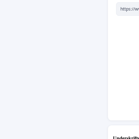
ressourc
Gæld
en l
Gæld
et k
ivær
Disse ra
Danmark 
Vi er et 
Underskrift