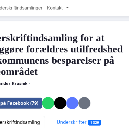
rskriftindsamlinger
Kontakt:
rskriftindsamling for at
iggøre forældres utilfredshed
kommunens besparelser på
eområdet
ander Krasnik
·
 på Facebook (79)
rskriftindsamling
Underskrifter
1 329