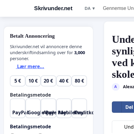
Skrivunder.net
Gennemse Unde
DA ▼
Betalt Annoncering
Unde
Skrivunder.net vil annoncere denne
synl
underskriftindsamling over for
3,000
personer.
ved 
Lær mere...
skol
5 €
10 €
20 €
40 €
80 €
Alex
A
Betalingsmetode
Del
PayPal
Google Pay
Apple Pay
MobilePay
Kreditkort
Betalingsmetode
Unde