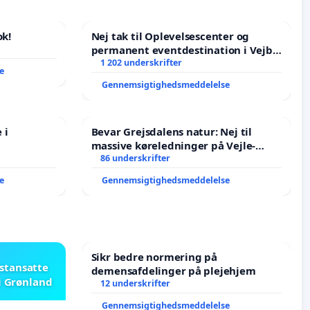
k!
Nej tak til Oplevelsescenter og
permanent eventdestination i Vejby
- Ja tak til et levende lokalområde i
1 202 underskrifter
e
balance
Gennemsigtighedsmeddelelse
 i
Bevar Grejsdalens natur: Nej til
massive køreledninger på Vejle-
Struer-banen
86 underskrifter
e
Gennemsigtighedsmeddelelse
Sikr bedre normering på
astansatte
demensafdelinger på plejehjem
i Grønland
12 underskrifter
Gennemsigtighedsmeddelelse