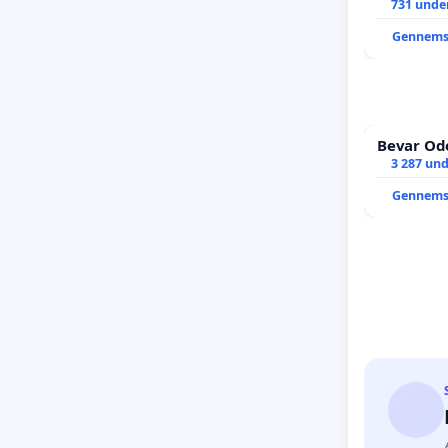
731 under
Gennems
Bevar Ode
3 287 und
Gennems