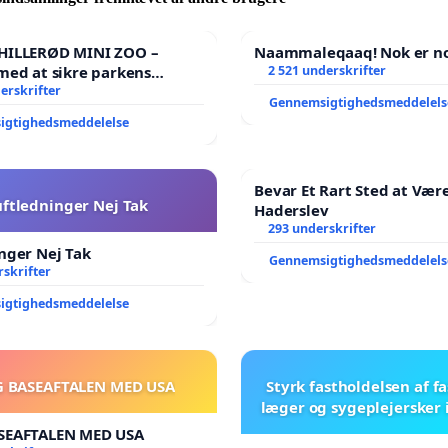
m forældre til kommende/nuværende skolebørn, skriver
ed under på, at det ikke er acceptabelt at vores politikere
 HILLERØD MINI ZOO –
Naammaleqaaq! Nok er no
med at sikre parkens
2 521 underskrifter
 finde ressourcerne.
️
erskrifter
Gennemsigtighedsmeddelels
ger, at vores folkevalgte politikere finder midlerne, til
igtighedsmeddelelse
se af det nødvendige personale for at sikre udvikling og
f vores skolebørn.
Bevar Et Rart Sted at Være
uftledninger Nej Tak
Haderslev
293 underskrifter
nger Nej Tak
Gennemsigtighedsmeddelels
skrifter
igtighedsmeddelelse
G BASEAFTALEN MED USA
Styrk fastholdelsen af f
læger og sygeplejersker 
SEAFTALEN MED USA