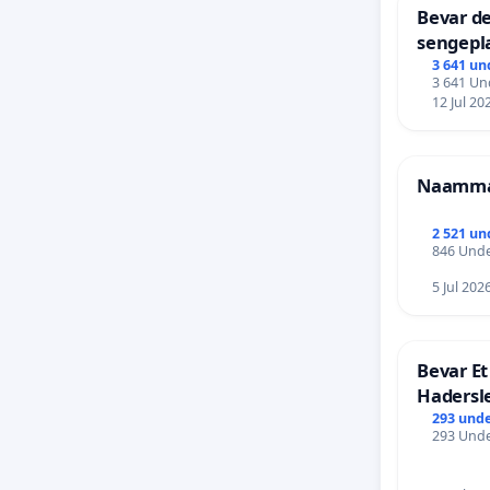
Bevar de
sengepla
Frederi
3 641 un
3 641 Und
12 Jul 20
Naammal
2 521 un
846 Unde
5 Jul 202
Bevar Et
Hadersl
293 unde
293 Unde