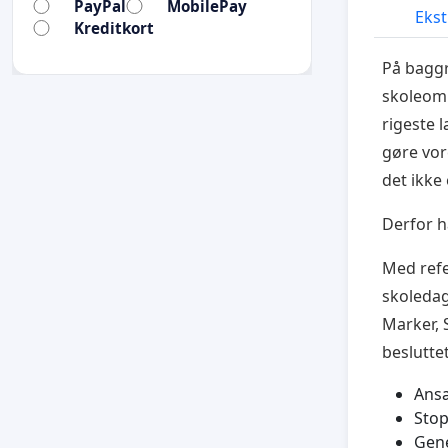
PayPal
MobilePay
Ekst
Kreditkort
På baggr
skoleomr
rigeste l
gøre vo
det ikke 
Derfor hå
Med refe
skoledag
Marker, 
beslutte
Ansæ
Stop
Gene