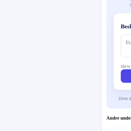
Bes
Skriv
Dine d
Andre under