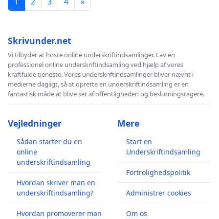
1
2
3
4
»
Skrivunder.net
Vi tilbyder at hoste online underskriftindsamlinger. Lav en
professionel online underskriftindsamling ved hjælp af vores
kraftfulde tjeneste. Vores underskriftindsamlinger bliver nævnt i
medierne dagligt, så at oprette en underskriftindsamling er en
fantastisk måde at blive set af offentligheden og beslutningstagere.
Vejledninger
Mere
Sådan starter du en
Start en
online
Underskriftindsamling
underskriftindsamling
Fortrolighedspolitik
Hvordan skriver man en
underskriftindsamling?
Administrer cookies
Hvordan promoverer man
Om os