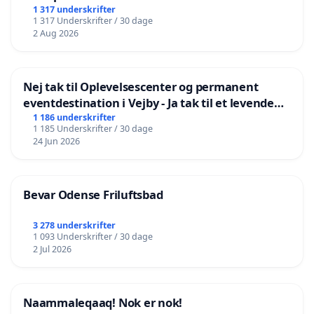
1 317 underskrifter
1 317 Underskrifter / 30 dage
2 Aug 2026
Nej tak til Oplevelsescenter og permanent
eventdestination i Vejby - Ja tak til et levende
lokalområde i balance
1 186 underskrifter
1 185 Underskrifter / 30 dage
24 Jun 2026
Bevar Odense Friluftsbad
3 278 underskrifter
1 093 Underskrifter / 30 dage
2 Jul 2026
Naammaleqaaq! Nok er nok!