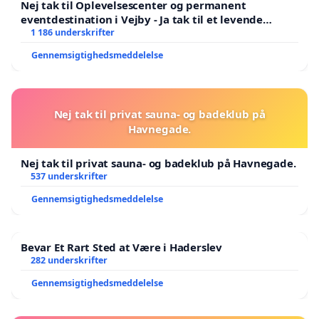
Nej tak til Oplevelsescenter og permanent
eventdestination i Vejby - Ja tak til et levende
lokalområde i balance
1 186 underskrifter
Gennemsigtighedsmeddelelse
Nej tak til privat sauna- og badeklub på
Havnegade.
Nej tak til privat sauna- og badeklub på Havnegade.
537 underskrifter
Gennemsigtighedsmeddelelse
Bevar Et Rart Sted at Være i Haderslev
282 underskrifter
Gennemsigtighedsmeddelelse