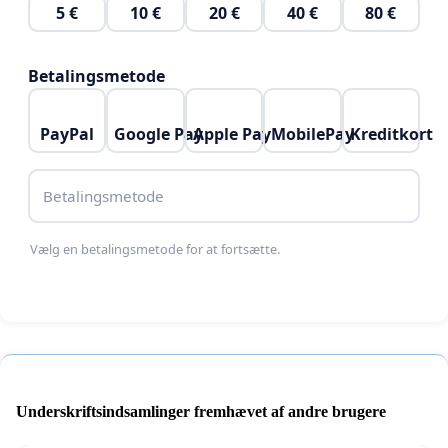
Lad os vise byrådet at Ølstykke og Egedal står
5 €
10 €
20 €
40 €
80 €
sammen!
Betalingsmetode
Med venlig hilsen
PayPal
Google Pay
Apple Pay
MobilePay
Kreditkort
Et Samlet Egedal
Betalingsmetode
Et Samlet Ølstykke er et stærkt Ølstykke
Vælg en betalingsmetode for at fortsætte.
Underskriftsindsamlinger fremhævet af andre brugere