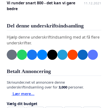
Vi runder snart 800 - det kan vi gøre
11.12.2021
SF, Lokallisten Ny Egedal, Radikale Venstre og Helle
bedre
Nielsen (løsgænger) har tidligere støttet en time
out på salget.
Del denne underskriftsindsamling
Socialdemokratiet
har under valgkampen gået til
valg på mindre og nære skoler og støtte til de
Hjælp denne underskriftindsamling med at få flere
frivillige foreninger, mens de
Konservative
underskrifter.
Folkeparti
vil arbejde for bedre vilkår for idrætten
og de frivillige foreninger. Lad begge partier vise, at
de mener det.
Betalt Annoncering
Alle
partier i konstitueringen
har sagt at de vil
borgerinddragelsen og lytte til borgerne! Lad dem
Skrivunder.net vil annoncere denne
vise, at de mener det.
underskriftindsamling over for
3,000
personer.
Lær mere...
Vælg dit budget