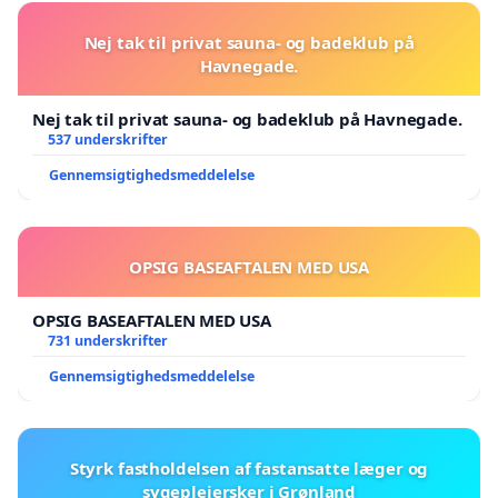
Nej tak til privat sauna- og badeklub på
Havnegade.
Nej tak til privat sauna- og badeklub på Havnegade.
537 underskrifter
Gennemsigtighedsmeddelelse
OPSIG BASEAFTALEN MED USA
OPSIG BASEAFTALEN MED USA
731 underskrifter
Gennemsigtighedsmeddelelse
Styrk fastholdelsen af fastansatte læger og
sygeplejersker i Grønland