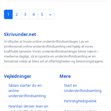
1
2
3
4
5
»
Skrivunder.net
Vi tilbyder at hoste online underskriftindsamlinger. Lav en
professionel online underskriftindsamling ved hjælp af vores
kraftfulde tjeneste. Vores underskriftindsamlinger bliver nævnt i
medierne dagligt, så at oprette en underskriftindsamling er en
fantastisk måde at blive set af offentligheden og beslutningstagere.
Vejledninger
Mere
Sådan starter du en
Start en
online
Underskriftindsamling
underskriftindsamling
Fortrolighedspolitik
Hvordan skriver man en