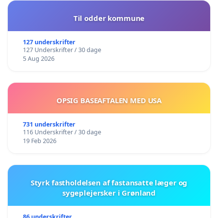
Til odder kommune
127 underskrifter
127 Underskrifter / 30 dage
5 Aug 2026
OPSIG BASEAFTALEN MED USA
731 underskrifter
116 Underskrifter / 30 dage
19 Feb 2026
Styrk fastholdelsen af fastansatte læger og
sygeplejersker i Grønland
86 underskrifter