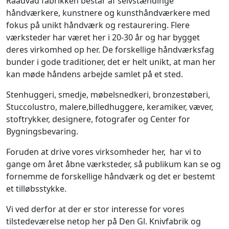
Raadvad fabrikken består af selvstændinge
håndværkere, kunstnere og kunsthåndværkere med
fokus på unikt håndværk og restaurering. Flere
værksteder har været her i 20-30 år og har bygget
deres virkomhed op her. De forskellige håndværksfag
bunder i gode traditioner, det er helt unikt, at man her
kan møde håndens arbejde samlet på et sted.
Stenhuggeri, smedje, møbelsnedkeri, bronzestøberi,
Stuccolustro, malere,billedhuggere, keramiker, væver,
stoftrykker, designere, fotografer og Center for
Bygningsbevaring.
Foruden at drive vores virksomheder her, har vi to
gange om året åbne værksteder, så publikum kan se og
fornemme de forskellige håndværk og det er bestemt
et tilløbsstykke.
Vi ved derfor at der er stor interesse for vores
tilstedeværelse netop her på Den Gl. Knivfabrik og