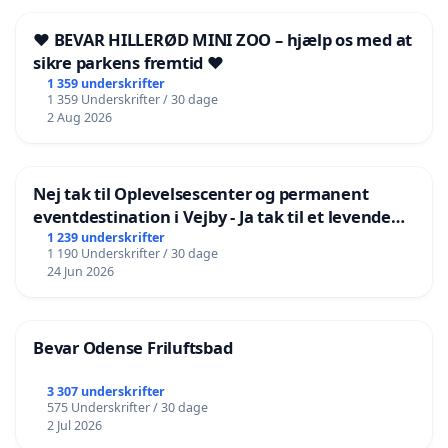
❤️ BEVAR HILLERØD MINI ZOO – hjælp os med at
sikre parkens fremtid ❤️
1 359 underskrifter
1 359 Underskrifter / 30 dage
2 Aug 2026
Nej tak til Oplevelsescenter og permanent
eventdestination i Vejby - Ja tak til et levende
lokalområde i balance
1 239 underskrifter
1 190 Underskrifter / 30 dage
24 Jun 2026
Bevar Odense Friluftsbad
3 307 underskrifter
575 Underskrifter / 30 dage
2 Jul 2026