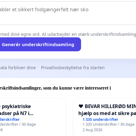
 med dine egne ord. AI udarbejder en stærk underskriftindsamling 
Generér underskriftindsamling
ata forbliver dine
Privatlivsbeskyttelse fra starten
skriftsindsamlinger, som du kunne være interesseret i
 psykiatriske
❤️ BEVAR HILLERØD MIN
dser på N7 i
hjælp os med at sikre p
kshavn
fremtid ❤️
derskrifter
1 335 underskrifter
erskrifter / 30 dage
1 335 Underskrifter / 30 dage
26
2 Aug 2026