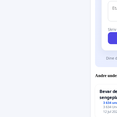
Skriv
Dine d
Andre under
Bevar de
sengepla
Frederi
3 634 un
3 634 Und
12 Jul 20