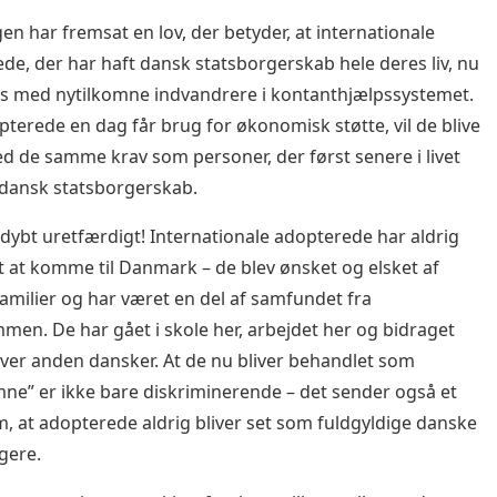
en har fremsat en lov, der betyder, at internationale
de, der har haft dansk statsborgerskab hele deres liv, nu
les med nytilkomne indvandrere i kontanthjælpssystemet.
pterede en dag får brug for økonomisk støtte, vil de blive
 de samme krav som personer, der først senere i livet
 dansk statsborgerskab.
 dybt uretfærdigt! Internationale adopterede har aldrig
gt at komme til Danmark – de blev ønsket og elsket af
amilier og har været en del af samfundet fra
en. De har gået i skole her, arbejdet her og bidraget
er anden dansker. At de nu bliver behandlet som
mne” er ikke bare diskriminerende – det sender også et
m, at adopterede aldrig bliver set som fuldgyldige danske
gere.