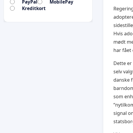
PayPal
MobilePay
Kreditkort
Regering
adoptere
sidestil
Hvis ado
mødt med
har fået
Dette er
selv val
danske f
barndomm
som enhv
“nytilko
signal o
statsbor