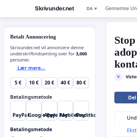
Skrivunder.net
Gennemse Unde
DA ▼
Betalt Annoncering
Stop
Skrivunder.net vil annoncere denne
adop
underskriftindsamling over for
3,000
personer.
kont
Lær mere...
Vict
V
5 €
10 €
20 €
40 €
80 €
Betalingsmetode
Del
PayPal
Google Pay
Apple Pay
MobilePay
Kreditkort
Unde
Betalingsmetode
Ekst