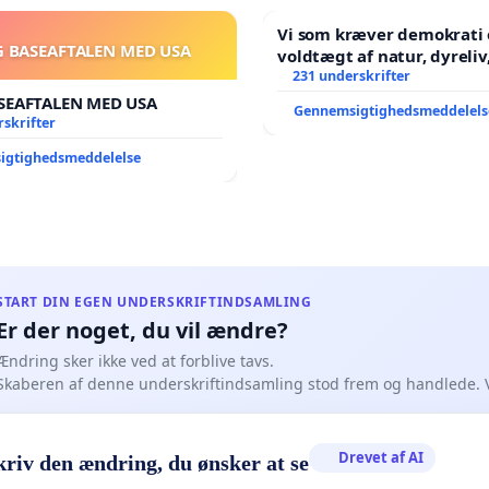
Vi som kræver demokrati 
G BASEAFTALEN MED USA
voldtægt af natur, dyreliv, børn,
unge Borgene har sagt NE
231 underskrifter
år. Der er
SEAFTALEN MED USA
Gennemsigtighedsmeddelels
skrifter
igtighedsmeddelelse
START DIN EGEN UNDERSKRIFTINDSAMLING
Er der noget, du vil ændre?
Ændring sker ikke ved at forblive tavs.
Skaberen af denne underskriftindsamling stod frem og handlede. 
Drevet af AI
kriv den ændring, du ønsker at se