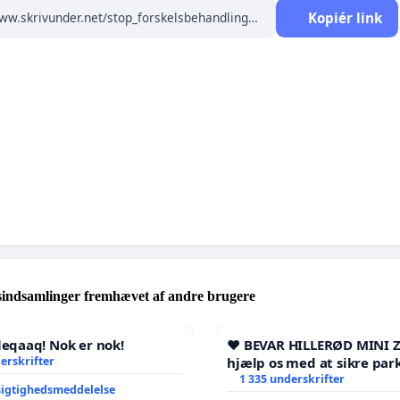
Kopiér link
sindsamlinger fremhævet af andre brugere
qaaq! Nok er nok!
❤️ BEVAR HILLERØD MINI 
erskrifter
hjælp os med at sikre par
fremtid ❤️
1 335 underskrifter
igtighedsmeddelelse