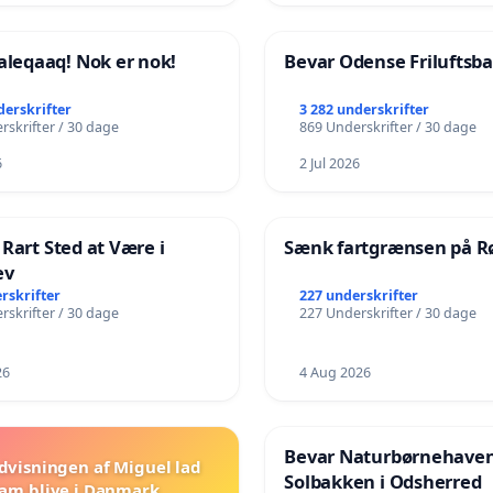
eqaaq! Nok er nok!
Bevar Odense Friluftsb
derskrifter
3 282 underskrifter
rskrifter / 30 dage
869 Underskrifter / 30 dage
6
2 Jul 2026
 Rart Sted at Være i
Sænk fartgrænsen på Rø
ev
rskrifter
227 underskrifter
rskrifter / 30 dage
227 Underskrifter / 30 dage
26
4 Aug 2026
Bevar Naturbørnehave
dvisningen af Miguel lad
Solbakken i Odsherred
am blive i Danmark