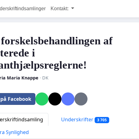
rskriftindsamlinger
Kontakt:
 forskelsbehandlingen af
terede i
anthjælpsreglerne!
oria Maria Knappe
· DK
 på Facebook
rskriftindsamling
Underskrifter
3 705
ra Synlighed