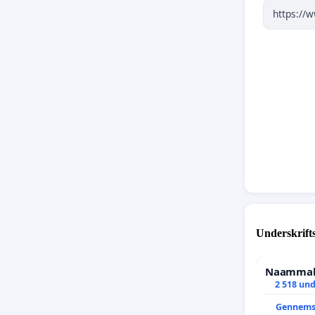
Underskrift
Naammale
2 518 und
Gennems