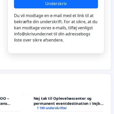
Underskriv
Du vil modtage en e-mail med et link til at
bekræfte din underskrift. For at sikre, at du
kan modtage vores e-mails, tilføj venligst
info@skrivunder.net
til din adressebogs
liste over sikre afsendere.
ZOO –
Nej tak til Oplevelsescenter og
kens
permanent eventdestination i Vejby
- Ja tak til et levende lokalområde i
1 190 underskrifter
balance