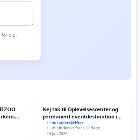
for dig.
I ZOO –
Nej tak til Oplevelsescenter og
arkens
permanent eventdestination i
Vejby - Ja tak til et levende
1 190 underskrifter
1 189 Underskrifter / 30 dage
lokalområde i balance
24 Jun 2026