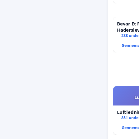
Bevar Et 
Hadersle
288 under
Gennems
L
Luftledni
851 under
Gennems