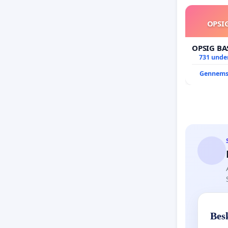
OPSI
OPSIG BA
731 under
Gennems
Bes