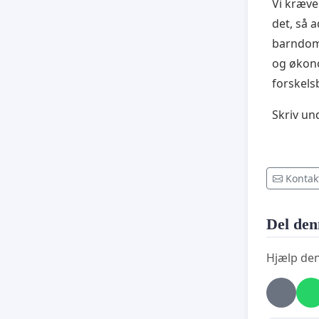
Vi kræve
det, så 
barndomm
og økono
forskels
Skriv un
Kontak
Del den
Hjælp den