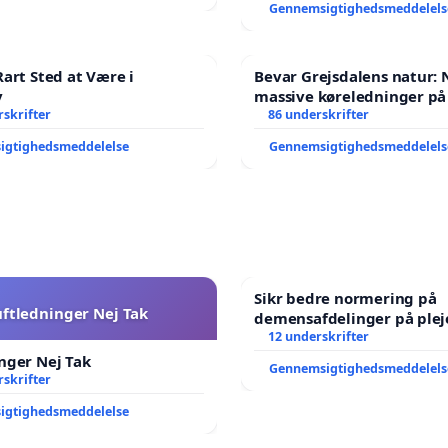
Gennemsigtighedsmeddelels
Rart Sted at Være i
Bevar Grejsdalens natur: N
v
massive køreledninger på 
skrifter
Struer-banen
86 underskrifter
igtighedsmeddelelse
Gennemsigtighedsmeddelels
Sikr bedre normering på
uftledninger Nej Tak
demensafdelinger på ple
12 underskrifter
nger Nej Tak
Gennemsigtighedsmeddelels
skrifter
igtighedsmeddelelse