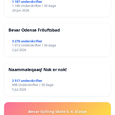
lokalområde i balance
1 187 underskrifter
1 186 Underskrifter / 30 dage
24 Jun 2026
Bevar Odense Friluftsbad
3 278 underskrifter
1 013 Underskrifter / 30 dage
2 Jul 2026
Naammaleqaaq! Nok er nok!
2 517 underskrifter
998 Underskrifter / 30 dage
5 Jul 2026
Bevar Gylling Skole 0.-6. klasse