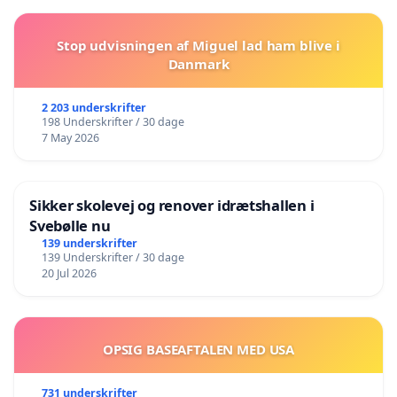
Stop udvisningen af Miguel lad ham blive i
Danmark
2 203 underskrifter
198 Underskrifter / 30 dage
7 May 2026
Sikker skolevej og renover idrætshallen i
Svebølle nu
139 underskrifter
139 Underskrifter / 30 dage
20 Jul 2026
OPSIG BASEAFTALEN MED USA
731 underskrifter