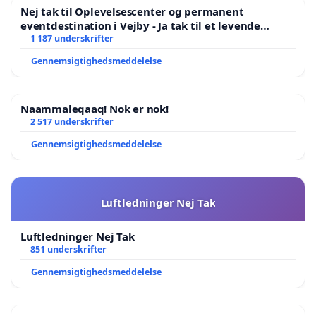
Nej tak til Oplevelsescenter og permanent
eventdestination i Vejby - Ja tak til et levende
lokalområde i balance
1 187 underskrifter
Gennemsigtighedsmeddelelse
Naammaleqaaq! Nok er nok!
2 517 underskrifter
Gennemsigtighedsmeddelelse
Luftledninger Nej Tak
Luftledninger Nej Tak
851 underskrifter
Gennemsigtighedsmeddelelse