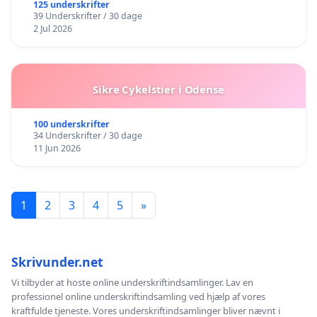
BOARDWALK VÆK FRA SØEN
125 underskrifter
39 Underskrifter / 30 dage
2 Jul 2026
Sikre Cykelstier i Odense
100 underskrifter
34 Underskrifter / 30 dage
11 Jun 2026
1
2
3
4
5
»
Skrivunder.net
Vi tilbyder at hoste online underskriftindsamlinger. Lav en
professionel online underskriftindsamling ved hjælp af vores
kraftfulde tjeneste. Vores underskriftindsamlinger bliver nævnt i