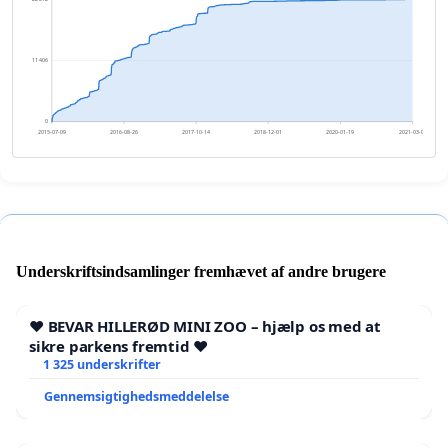
11 406
0
2015-07-09
2016-08-26
2017-10-14
2018-12-01
2020-01-19
2021-03-08
Underskriftsindsamlinger fremhævet af andre brugere
❤️ BEVAR HILLERØD MINI ZOO – hjælp os med at
sikre parkens fremtid ❤️
1 325 underskrifter
Gennemsigtighedsmeddelelse