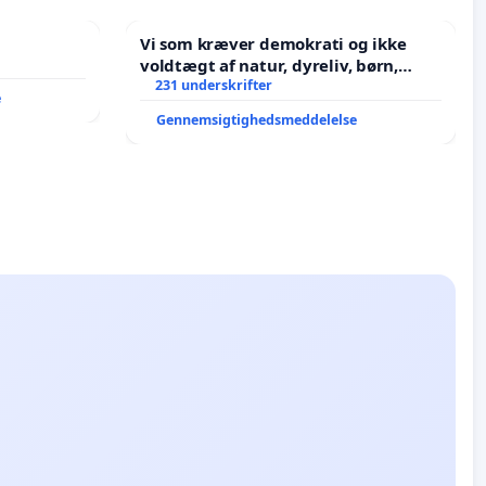
Vi som kræver demokrati og ikke
voldtægt af natur, dyreliv, børn,
unge Borgene har sagt NEJ i mange
231 underskrifter
e
år. Der er
Gennemsigtighedsmeddelelse