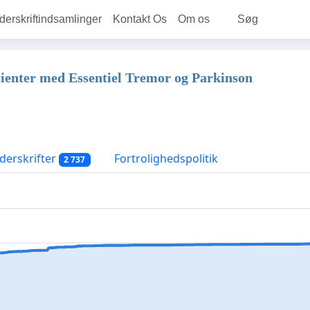
rskriftindsamlinger
Kontakt Os
Om os
Søg
tienter med Essentiel Tremor og Parkinson
erskrifter
Fortrolighedspolitik
2 737