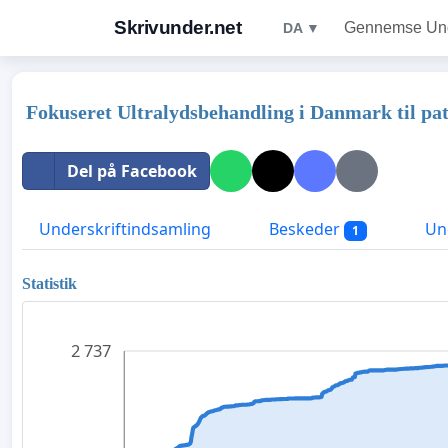
Skrivunder.net
Gennemse Unde
DA ▼
Fokuseret Ultralydsbehandling i Danmark til pa
Del på Facebook
Underskriftindsamling
Beskeder
Und
1
Statistik
2 737