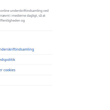
l online underskriftindsamling ved
 nævnt i medierne dagligt, så at
 offentligheden og
nderskriftindsamling
edspolitik
r cookies