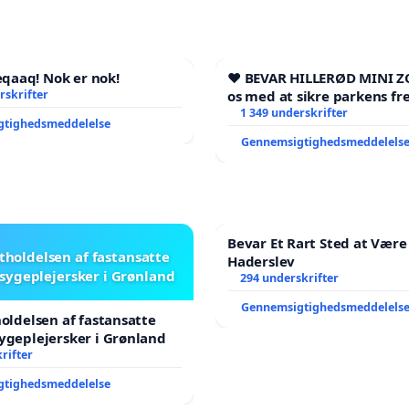
aaq! Nok er nok!
❤️ BEVAR HILLERØD MINI Z
rskrifter
os med at sikre parkens fr
1 349 underskrifter
gtighedsmeddelelse
Gennemsigtighedsmeddelels
Bevar Et Rart Sted at Være 
stholdelsen af fastansatte
Haderslev
sygeplejersker i Grønland
294 underskrifter
Gennemsigtighedsmeddelels
holdelsen af fastansatte
ygeplejersker i Grønland
rifter
gtighedsmeddelelse