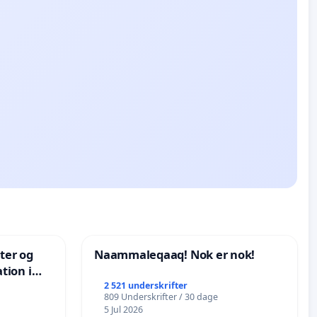
nter og
Naammaleqaaq! Nok er nok!
tion i
de
2 521 underskrifter
809 Underskrifter / 30 dage
5 Jul 2026