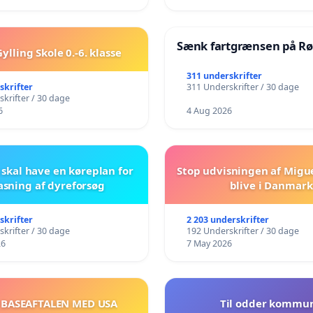
Sænk fartgrænsen på Rø
ylling Skole 0.-6. klasse
311 underskrifter
skrifter
311 Underskrifter / 30 dage
krifter / 30 dage
6
4 Aug 2026
skal have en køreplan for
Stop udvisningen af Migu
asning af dyreforsøg
blive i Danmark
skrifter
2 203 underskrifter
krifter / 30 dage
192 Underskrifter / 30 dage
26
7 May 2026
 BASEAFTALEN MED USA
Til odder kommu