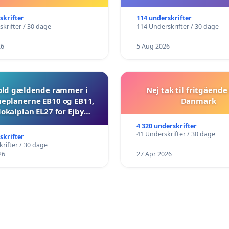
skrifter
114 underskrifter
krifter / 30 dage
114 Underskrifter / 30 dage
26
5 Aug 2026
ld gældende rammer i
Nej tak til fritgående 
planerne EB10 og EB11,
Danmark
lokalplan EL27 for Ejby
Mosevej 30
4 320 underskrifter
41 Underskrifter / 30 dage
skrifter
rifter / 30 dage
26
27 Apr 2026