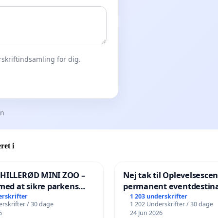
skriftindsamling for dig.
en
ret i
 HILLERØD MINI ZOO –
Nej tak til Oplevelsesce
med at sikre parkens
permanent eventdestina
️
Vejby - Ja tak til et leven
erskrifter
1 203 underskrifter
rskrifter / 30 dage
1 202 Underskrifter / 30 dage
lokalområde i balance
6
24 Jun 2026