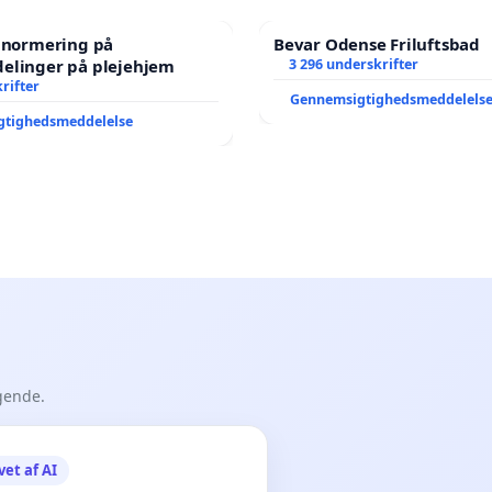
e normering på
Bevar Odense Friluftsbad
elinger på plejehjem
3 296 underskrifter
rifter
Gennemsigtighedsmeddelels
gtighedsmeddelelse
gende.
vet af AI