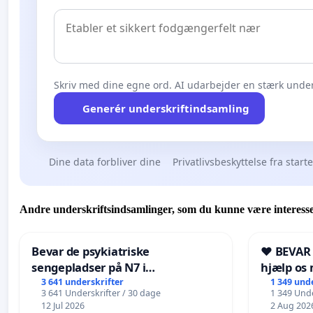
Skriv med dine egne ord. AI udarbejder en stærk under
Generér underskriftindsamling
Dine data forbliver dine
Privatlivsbeskyttelse fra start
Andre underskriftsindsamlinger, som du kunne være interesse
Bevar de psykiatriske
❤️ BEVAR
sengepladser på N7 i
hjælp os 
Frederikshavn
fremtid ❤
3 641 underskrifter
1 349 und
3 641 Underskrifter / 30 dage
1 349 Unde
12 Jul 2026
2 Aug 202