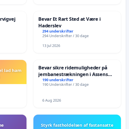
rvigvej
Bevar Et Rart Sted at Være i
Haderslev
294 underskrifter
294 Underskrifter / 30 dage
13 Jul 2026
Bevar sikre ridemuligheder på
el lad ham
jernbanestrækningen i Assens
Kommune
190 underskrifter
190 Underskrifter / 30 dage
6 Aug 2026
ne
Styrk fastholdelsen af fastansatte