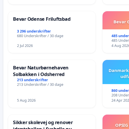
Bevar Odense Friluftsbad
Bevar G
3 296 underskrifter
485 under
680 Underskrifter / 30 dage
485 Unders
2 Jul 2026
4 Aug 202
Bevar Naturbørnehaven
Danmark 
Solbakken i Odsherred
udf
213 underskrifter
213 Underskrifter / 30 dage
860 under
208 Unders
5 Aug 2026
24 Apr 20
Sikker skolevej og renover
OPSIG
idrætshallen i Svebølle nu