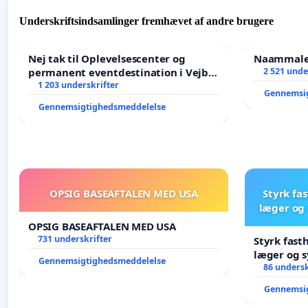
Underskriftsindsamlinger fremhævet af andre brugere
Nej tak til Oplevelsescenter og
Naammaleq
permanent eventdestination i Vejby
2 521 unde
- Ja tak til et levende lokalområde i
1 203 underskrifter
Gennemsi
balance
Gennemsigtighedsmeddelelse
OPSIG BASEAFTALEN MED USA
Styrk fa
læger og 
OPSIG BASEAFTALEN MED USA
731 underskrifter
Styrk fast
læger og s
Gennemsigtighedsmeddelelse
86 undersk
Gennemsi