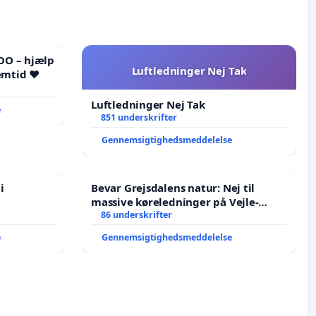
OO – hjælp
Luftledninger Nej Tak
emtid ❤️
Luftledninger Nej Tak
e
851 underskrifter
Gennemsigtighedsmeddelelse
i
Bevar Grejsdalens natur: Nej til
massive køreledninger på Vejle-
Struer-banen
86 underskrifter
e
Gennemsigtighedsmeddelelse