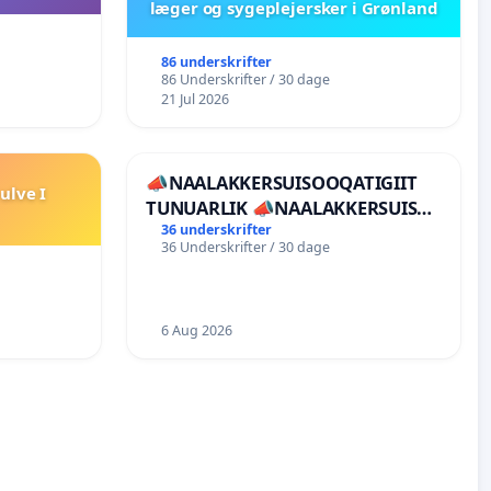
læger og sygeplejersker i Grønland
86 underskrifter
86 Underskrifter / 30 dage
21 Jul 2026
📣NAALAKKERSUISOOQATIGIIT
ulve I
TUNUARLIK 📣NAALAKKERSUISUT
BØR TRÆKKE SIG TILBAGE
36 underskrifter
36 Underskrifter / 30 dage
6 Aug 2026