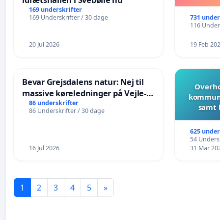
169 underskrifter
731 under
169 Underskrifter / 30 dage
116 Unders
20 Jul 2026
19 Feb 20
Bevar Grejsdalens natur: Nej til
Overho
massive køreledninger på Vejle-
kommune
Struer-banen
86 underskrifter
samt 
86 Underskrifter / 30 dage
625 under
54 Undersk
16 Jul 2026
31 Mar 20
1
2
3
4
5
»