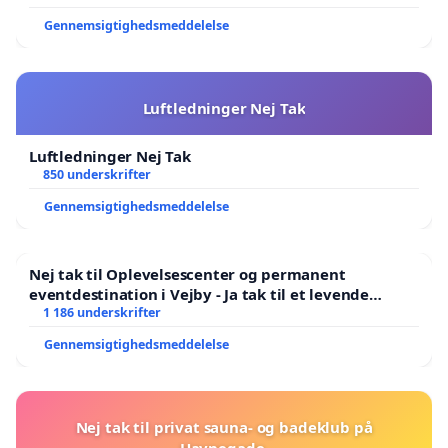
Gennemsigtighedsmeddelelse
Luftledninger Nej Tak
Luftledninger Nej Tak
850 underskrifter
Gennemsigtighedsmeddelelse
Nej tak til Oplevelsescenter og permanent
eventdestination i Vejby - Ja tak til et levende
lokalområde i balance
1 186 underskrifter
Gennemsigtighedsmeddelelse
Nej tak til privat sauna- og badeklub på
Havnegade.