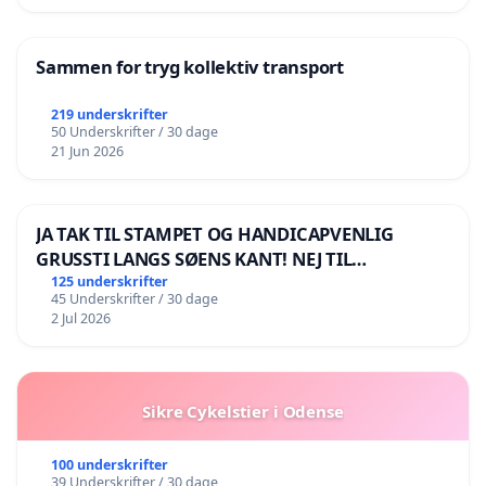
Sammen for tryg kollektiv transport
219 underskrifter
50 Underskrifter / 30 dage
21 Jun 2026
JA TAK TIL STAMPET OG HANDICAPVENLIG
GRUSSTI LANGS SØENS KANT! NEJ TIL
BOARDWALK VÆK FRA SØEN
125 underskrifter
45 Underskrifter / 30 dage
2 Jul 2026
Sikre Cykelstier i Odense
100 underskrifter
39 Underskrifter / 30 dage