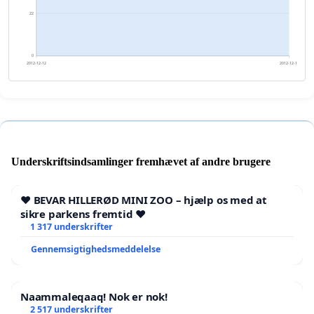
22
0
2012-12-12
2012-12-13
Underskriftsindsamlinger fremhævet af andre brugere
❤️ BEVAR HILLERØD MINI ZOO – hjælp os med at
sikre parkens fremtid ❤️
1 317 underskrifter
Gennemsigtighedsmeddelelse
Naammaleqaaq! Nok er nok!
2 517 underskrifter