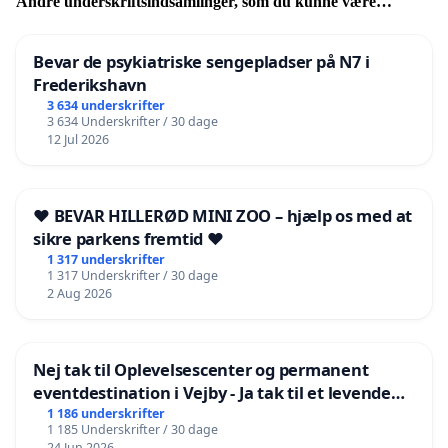
Andre underskriftsindsamlinger, som du kunne være
interesseret i
Bevar de psykiatriske sengepladser på N7 i
Frederikshavn
3 634 underskrifter
3 634 Underskrifter / 30 dage
12 Jul 2026
❤️ BEVAR HILLERØD MINI ZOO – hjælp os med at
sikre parkens fremtid ❤️
1 317 underskrifter
1 317 Underskrifter / 30 dage
2 Aug 2026
Nej tak til Oplevelsescenter og permanent
eventdestination i Vejby - Ja tak til et levende
lokalområde i balance
1 186 underskrifter
1 185 Underskrifter / 30 dage
24 Jun 2026