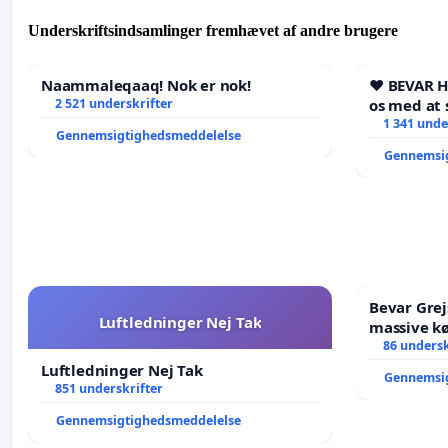
Underskriftsindsamlinger fremhævet af andre brugere
Naammaleqaaq! Nok er nok!
❤️ BEVAR 
2 521 underskrifter
os med at 
1 341 unde
Gennemsigtighedsmeddelelse
Gennemsi
Bevar Grej
Luftledninger Nej Tak
massive kø
Struer-ba
86 undersk
Luftledninger Nej Tak
Gennemsi
851 underskrifter
Gennemsigtighedsmeddelelse