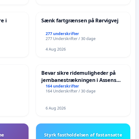
e i
Sænk fartgrænsen på Rørvigvej
277 underskrifter
277 Underskrifter / 30 dage
4 Aug 2026
Bevar sikre ridemuligheder på
jernbanestrækningen i Assens
Kommune
164 underskrifter
164 Underskrifter / 30 dage
6 Aug 2026
ne
Styrk fastholdelsen af fastansatte