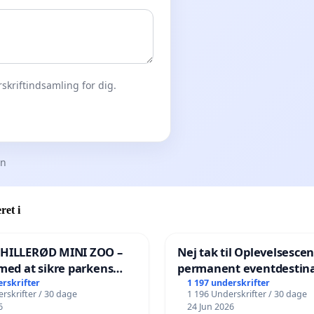
skriftindsamling for dig.
en
ret i
 HILLERØD MINI ZOO –
Nej tak til Oplevelsesce
med at sikre parkens
permanent eventdestina
️
Vejby - Ja tak til et leven
erskrifter
1 197 underskrifter
rskrifter / 30 dage
1 196 Underskrifter / 30 dage
lokalområde i balance
6
24 Jun 2026