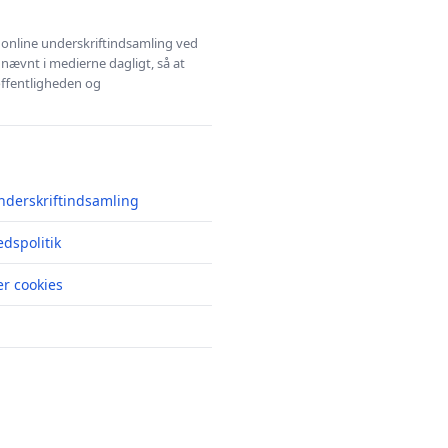
l online underskriftindsamling ved
 nævnt i medierne dagligt, så at
 offentligheden og
nderskriftindsamling
edspolitik
r cookies