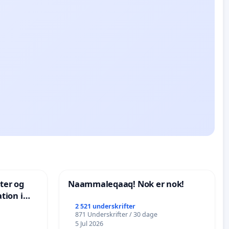
nter og
Naammaleqaaq! Nok er nok!
tion i
de
2 521 underskrifter
871 Underskrifter / 30 dage
5 Jul 2026