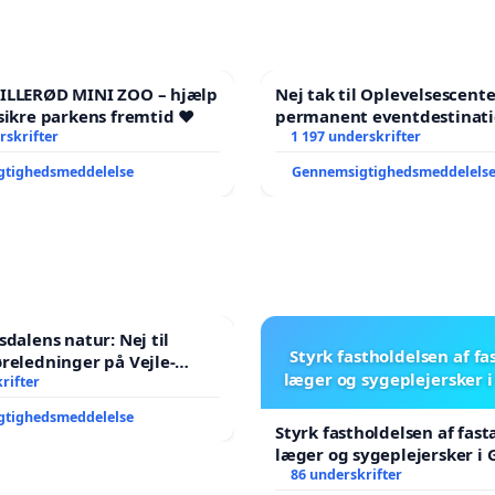
HILLERØD MINI ZOO – hjælp
Nej tak til Oplevelsescent
sikre parkens fremtid ❤️
permanent eventdestinati
rskrifter
- Ja tak til et levende loka
1 197 underskrifter
balance
gtighedsmeddelelse
Gennemsigtighedsmeddelels
sdalens natur: Nej til
Styrk fastholdelsen af fa
reledninger på Vejle-
læger og sygeplejersker 
nen
rifter
gtighedsmeddelelse
Styrk fastholdelsen af fast
læger og sygeplejersker i
86 underskrifter