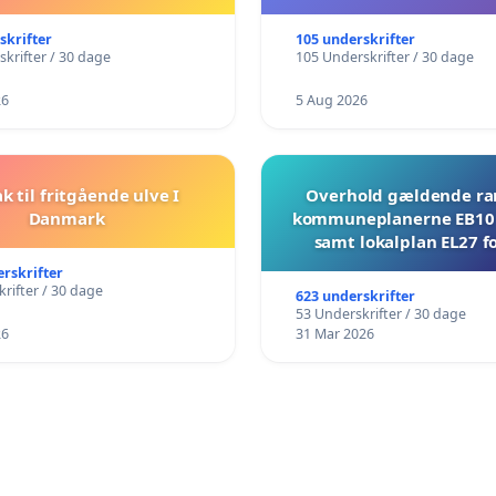
skrifter
105 underskrifter
krifter / 30 dage
105 Underskrifter / 30 dage
26
5 Aug 2026
ak til fritgående ulve I
Overhold gældende r
Danmark
kommuneplanerne EB10 
samt lokalplan EL27 fo
Mosevej 30
erskrifter
rifter / 30 dage
623 underskrifter
53 Underskrifter / 30 dage
26
31 Mar 2026