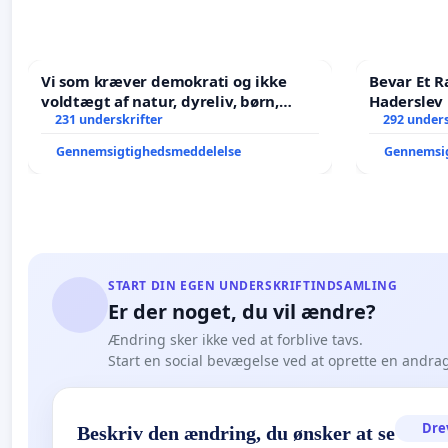
Vi som kræver demokrati og ikke
Bevar Et R
voldtægt af natur, dyreliv, børn,
Haderslev
unge Borgene har sagt NEJ i mange
231 underskrifter
292 unders
år. Der er
Gennemsigtighedsmeddelelse
Gennemsi
START DIN EGEN UNDERSKRIFTINDSAMLING
Er der noget, du vil ændre?
Ændring sker ikke ved at forblive tavs.
Start en social bevægelse ved at oprette en andra
Dre
Beskriv den ændring, du ønsker at se