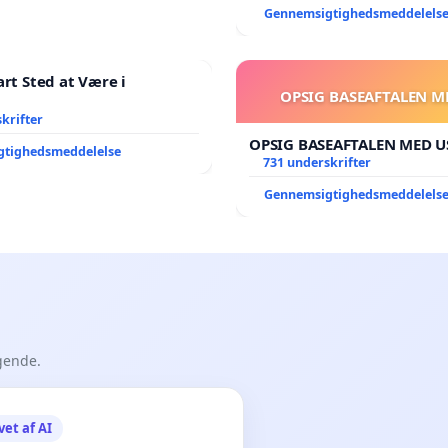
Gennemsigtighedsmeddelels
art Sted at Være i
OPSIG BASEAFTALEN M
krifter
OPSIG BASEAFTALEN MED U
gtighedsmeddelelse
731 underskrifter
Gennemsigtighedsmeddelels
gende.
vet af AI