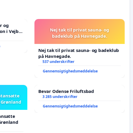
er og
Nej tak til privat sauna- og
on i Vejby
badeklub på Havnegade.
lområde i
e
Nej tak til privat sauna- og badeklub
på Havnegade.
537 underskrifter
Gennemsigtighedsmeddelelse
Bevar Odense Friluftsbad
stansatte
3 285 underskrifter
i Grønland
Gennemsigtighedsmeddelelse
ansatte
 Grønland