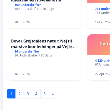
159 underskrifter
731 under
159 Underskrifter / 30 dage
116 Unders
20 Jul 2026
19 Feb 20
Bevar Grejsdalens natur: Nej til
Nej t
massive køreledninger på Vejle-
Struer-banen
86 underskrifter
86 Underskrifter / 30 dage
4 320 und
67 Undersk
16 Jul 2026
27 Apr 20
1
2
3
4
5
»