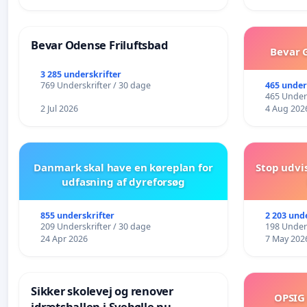
Bevar Odense Friluftsbad
Bevar G
3 285 underskrifter
465 under
769 Underskrifter / 30 dage
465 Unders
2 Jul 2026
4 Aug 202
Danmark skal have en køreplan for
Stop udvi
udfasning af dyreforsøg
855 underskrifter
2 203 und
209 Underskrifter / 30 dage
198 Unders
24 Apr 2026
7 May 202
Sikker skolevej og renover
OPSIG
idrætshallen i Svebølle nu