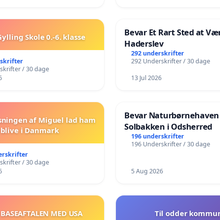
Bevar Et Rart Sted at Vær
ylling Skole 0.-6. klasse
Haderslev
292 underskrifter
skrifter
292 Underskrifter / 30 dage
krifter / 30 dage
6
13 Jul 2026
Bevar Naturbørnehaven
sningen af Miguel lad ham
Solbakken i Odsherred
blive i Danmark
196 underskrifter
196 Underskrifter / 30 dage
erskrifter
krifter / 30 dage
6
5 Aug 2026
 BASEAFTALEN MED USA
Til odder kommu