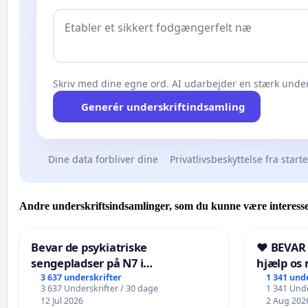
Skriv med dine egne ord. AI udarbejder en stærk under
Generér underskriftindsamling
Dine data forbliver dine
Privatlivsbeskyttelse fra start
Andre underskriftsindsamlinger, som du kunne være interesse
Bevar de psykiatriske
❤️ BEVAR
sengepladser på N7 i
hjælp os 
Frederikshavn
fremtid ❤
3 637 underskrifter
1 341 und
3 637 Underskrifter / 30 dage
1 341 Unde
12 Jul 2026
2 Aug 202