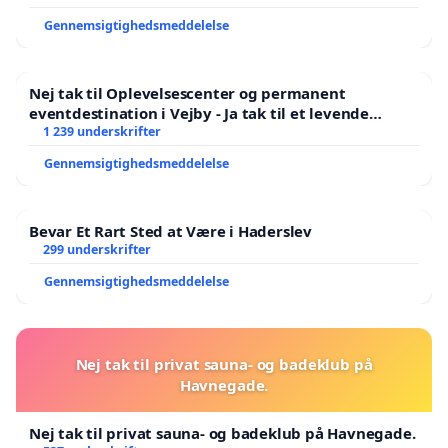
Gennemsigtighedsmeddelelse
Nej tak til Oplevelsescenter og permanent
eventdestination i Vejby - Ja tak til et levende
lokalområde i balance
1 239 underskrifter
Gennemsigtighedsmeddelelse
Bevar Et Rart Sted at Være i Haderslev
299 underskrifter
Gennemsigtighedsmeddelelse
Nej tak til privat sauna- og badeklub på
Havnegade.
Nej tak til privat sauna- og badeklub på Havnegade.