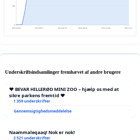
182
0
2015-09-03
2015-09-11
2015-09-19
2015-09-26
2015-10-04
2015-10-12
Underskriftsindsamlinger fremhævet af andre brugere
❤️ BEVAR HILLERØD MINI ZOO – hjælp os med at
sikre parkens fremtid ❤️
1 359 underskrifter
Gennemsigtighedsmeddelelse
Naammaleqaaq! Nok er nok!
2 521 underskrifter