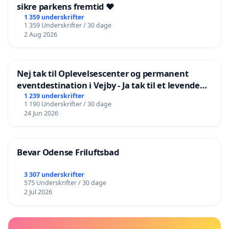
sikre parkens fremtid ❤️
1 359 underskrifter
1 359 Underskrifter / 30 dage
2 Aug 2026
Nej tak til Oplevelsescenter og permanent
eventdestination i Vejby - Ja tak til et levende
lokalområde i balance
1 239 underskrifter
1 190 Underskrifter / 30 dage
24 Jun 2026
Bevar Odense Friluftsbad
3 307 underskrifter
575 Underskrifter / 30 dage
2 Jul 2026