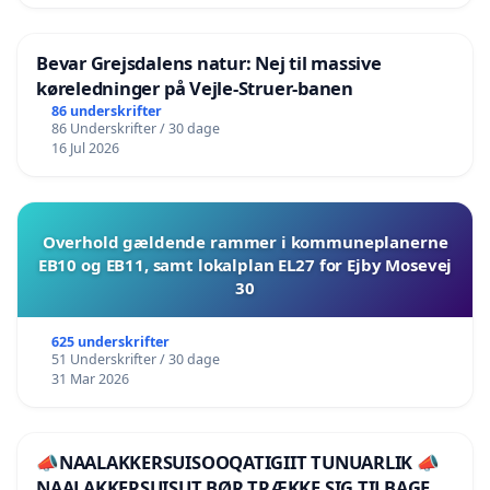
Bevar Grejsdalens natur: Nej til massive
køreledninger på Vejle-Struer-banen
86 underskrifter
86 Underskrifter / 30 dage
16 Jul 2026
Overhold gældende rammer i kommuneplanerne
EB10 og EB11, samt lokalplan EL27 for Ejby Mosevej
30
625 underskrifter
51 Underskrifter / 30 dage
31 Mar 2026
📣NAALAKKERSUISOOQATIGIIT TUNUARLIK 📣
NAALAKKERSUISUT BØR TRÆKKE SIG TILBAGE