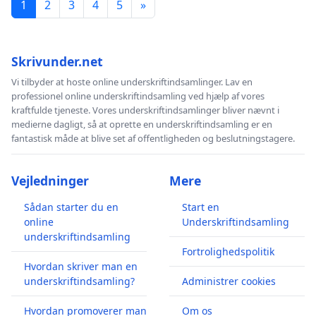
1
2
3
4
5
»
Skrivunder.net
Vi tilbyder at hoste online underskriftindsamlinger. Lav en
professionel online underskriftindsamling ved hjælp af vores
kraftfulde tjeneste. Vores underskriftindsamlinger bliver nævnt i
medierne dagligt, så at oprette en underskriftindsamling er en
fantastisk måde at blive set af offentligheden og beslutningstagere.
Vejledninger
Mere
Sådan starter du en
Start en
online
Underskriftindsamling
underskriftindsamling
Fortrolighedspolitik
Hvordan skriver man en
underskriftindsamling?
Administrer cookies
Hvordan promoverer man
Om os