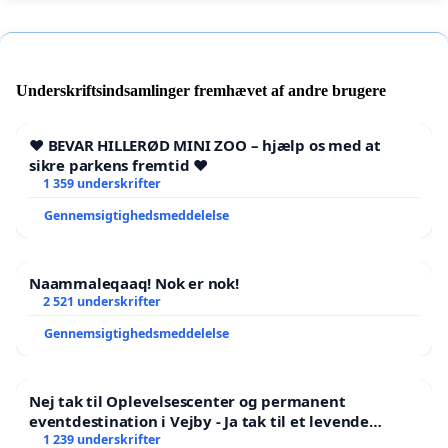
Underskriftsindsamlinger fremhævet af andre brugere
❤️ BEVAR HILLERØD MINI ZOO – hjælp os med at
sikre parkens fremtid ❤️
1 359 underskrifter
Gennemsigtighedsmeddelelse
Naammaleqaaq! Nok er nok!
2 521 underskrifter
Gennemsigtighedsmeddelelse
Nej tak til Oplevelsescenter og permanent
eventdestination i Vejby - Ja tak til et levende
lokalområde i balance
1 239 underskrifter