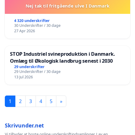
Nej tak til fritgående ulve I Danmark
4 320 underskrifter
30 Underskrifter / 30 dage
27 Apr 2026
STOP Industriel svineproduktion i Danmark.
Omlæg til Økologisk landbrug senest i 2030
29 underskrifter
29 Underskrifter / 30 dage
13 Jul 2026
1
2
3
4
5
»
Skrivunder.net
Vi tilbyder at hoste online underskriftindsamlinger. Lav en