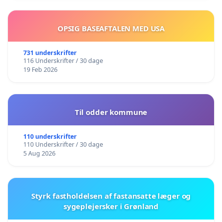
OPSIG BASEAFTALEN MED USA
731 underskrifter
116 Underskrifter / 30 dage
19 Feb 2026
Til odder kommune
110 underskrifter
110 Underskrifter / 30 dage
5 Aug 2026
Styrk fastholdelsen af fastansatte læger og
sygeplejersker i Grønland