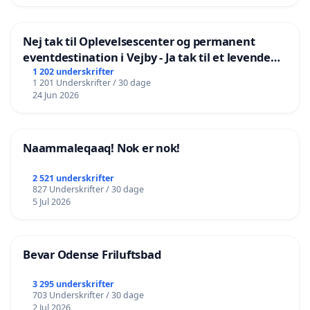
Nej tak til Oplevelsescenter og permanent
eventdestination i Vejby - Ja tak til et levende
lokalområde i balance
1 202 underskrifter
1 201 Underskrifter / 30 dage
24 Jun 2026
Naammaleqaaq! Nok er nok!
2 521 underskrifter
827 Underskrifter / 30 dage
5 Jul 2026
Bevar Odense Friluftsbad
3 295 underskrifter
703 Underskrifter / 30 dage
2 Jul 2026