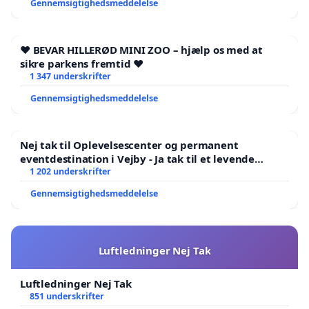
Gennemsigtighedsmeddelelse
❤️ BEVAR HILLERØD MINI ZOO – hjælp os med at
sikre parkens fremtid ❤️
1 347 underskrifter
Gennemsigtighedsmeddelelse
Nej tak til Oplevelsescenter og permanent
eventdestination i Vejby - Ja tak til et levende
lokalområde i balance
1 202 underskrifter
Gennemsigtighedsmeddelelse
Luftledninger Nej Tak
Luftledninger Nej Tak
851 underskrifter