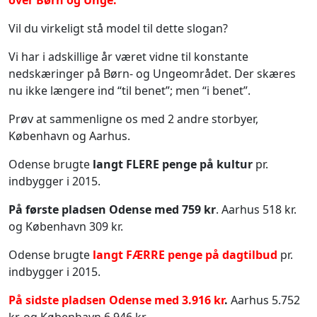
over Børn og Unge.
Vil du virkeligt stå model til dette slogan?
Vi har i adskillige år været vidne til konstante
nedskæringer på Børn- og Ungeområdet. Der skæres
nu ikke længere ind “til benet”; men “i benet”.
Prøv at sammenligne os med 2 andre storbyer,
København og Aarhus.
Odense brugte
langt FLERE penge på kultur
pr.
indbygger i 2015.
På første pladsen Odense med 759 kr
. Aarhus 518 kr.
og København 309 kr.
Odense brugte
langt FÆRRE penge på dagtilbud
pr.
indbygger i 2015.
På sidste pladsen Odense med 3.916 kr
.
Aarhus 5.752