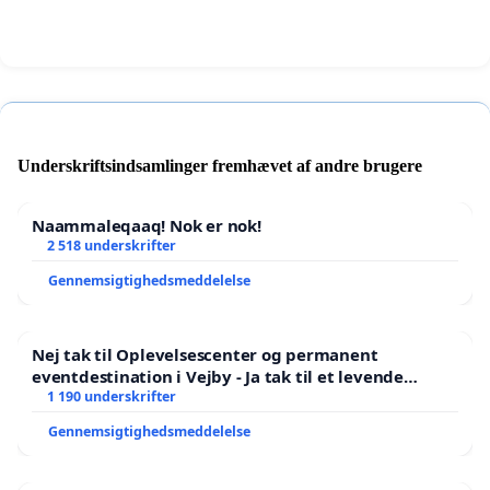
Underskriftsindsamlinger fremhævet af andre brugere
Naammaleqaaq! Nok er nok!
2 518 underskrifter
Gennemsigtighedsmeddelelse
Nej tak til Oplevelsescenter og permanent
eventdestination i Vejby - Ja tak til et levende
lokalområde i balance
1 190 underskrifter
Gennemsigtighedsmeddelelse