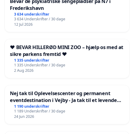
Bevar de psykiatriske sengepladser på N7 i
Frederikshavn
3 634 underskrifter
3 634 Underskrifter / 30 dage
12 Jul 2026
❤️ BEVAR HILLERØD MINI ZOO – hjælp os med at
sikre parkens fremtid ❤️
1 335 underskrifter
1 335 Underskrifter / 30 dage
2 Aug 2026
Nej tak til Oplevelsescenter og permanent
eventdestination i Vejby - Ja tak til et levende
lokalområde i balance
1 190 underskrifter
1 189 Underskrifter / 30 dage
24 Jun 2026