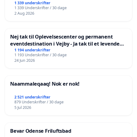
1 339 underskrifter
1 339 Underskrifter / 30 dage
2 Aug 2026
Nej tak til Oplevelsescenter og permanent
eventdestination i Vejby - Ja tak til et levende
lokalområde i balance
1 194 underskrifter
1 193 Underskrifter / 30 dage
24 Jun 2026
Naammaleqaaq! Nok er nok!
2 521 underskrifter
879 Underskrifter / 30 dage
5 Jul 2026
Bevar Odense Friluftsbad