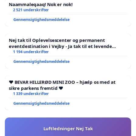
Naammaleqaaq! Nok er nok!
2 521 underskrifter
Gennemsigtighedsmeddelelse
Nej tak til Oplevelsescenter og permanent
eventdestination i Vejby - Ja tak til et levende
lokalområde i balance
1 194 underskrifter
Gennemsigtighedsmeddelelse
❤️ BEVAR HILLERØD MINI ZOO – hjælp os med at
sikre parkens fremtid ❤️
1 339 underskrifter
Gennemsigtighedsmeddelelse
Luftledninger Nej Tak