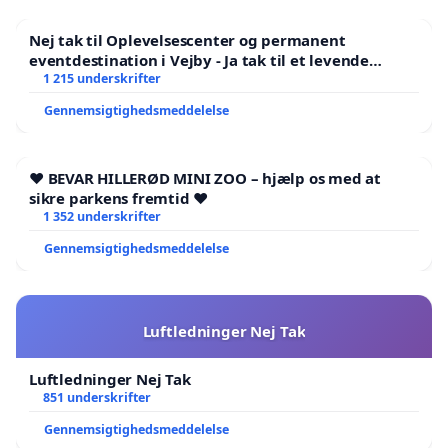
Nej tak til Oplevelsescenter og permanent
eventdestination i Vejby - Ja tak til et levende
lokalområde i balance
1 215 underskrifter
Gennemsigtighedsmeddelelse
❤️ BEVAR HILLERØD MINI ZOO – hjælp os med at
sikre parkens fremtid ❤️
1 352 underskrifter
Gennemsigtighedsmeddelelse
Luftledninger Nej Tak
Luftledninger Nej Tak
851 underskrifter
Gennemsigtighedsmeddelelse