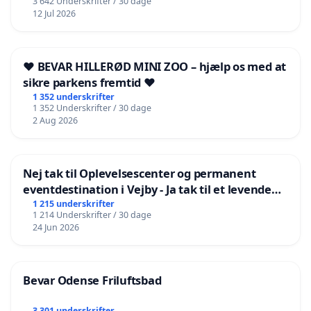
3 642 Underskrifter / 30 dage
12 Jul 2026
❤️ BEVAR HILLERØD MINI ZOO – hjælp os med at
sikre parkens fremtid ❤️
1 352 underskrifter
1 352 Underskrifter / 30 dage
2 Aug 2026
Nej tak til Oplevelsescenter og permanent
eventdestination i Vejby - Ja tak til et levende
lokalområde i balance
1 215 underskrifter
1 214 Underskrifter / 30 dage
24 Jun 2026
Bevar Odense Friluftsbad
3 301 underskrifter