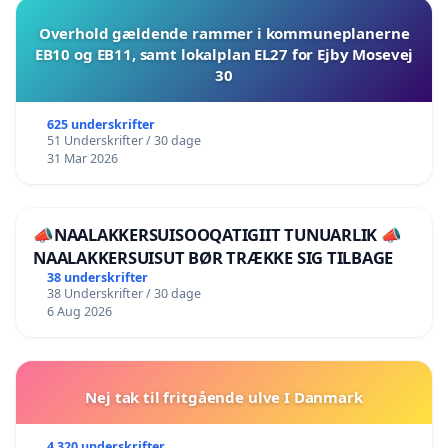
Overhold gældende rammer i kommuneplanerne
EB10 og EB11, samt lokalplan EL27 for Ejby Mosevej
30
625 underskrifter
51 Underskrifter / 30 dage
31 Mar 2026
📣NAALAKKERSUISOOQATIGIIT TUNUARLIK 📣
NAALAKKERSUISUT BØR TRÆKKE SIG TILBAGE
38 underskrifter
38 Underskrifter / 30 dage
6 Aug 2026
Nej tak til fritgående ulve I Danmark
4 320 underskrifter