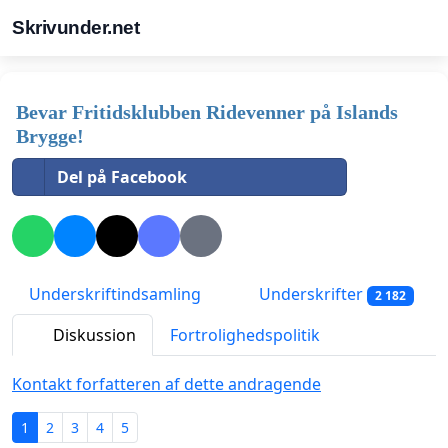
Skrivunder.net
Bevar Fritidsklubben Ridevenner på Islands
Brygge!
Del på Facebook
Underskriftindsamling
Underskrifter
2 182
Diskussion
Fortrolighedspolitik
Kontakt forfatteren af dette andragende
1
2
3
4
5