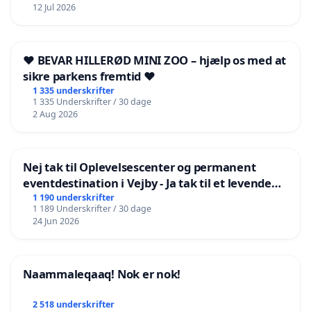
12 Jul 2026
❤️ BEVAR HILLERØD MINI ZOO – hjælp os med at
sikre parkens fremtid ❤️
1 335 underskrifter
1 335 Underskrifter / 30 dage
2 Aug 2026
Nej tak til Oplevelsescenter og permanent
eventdestination i Vejby - Ja tak til et levende
lokalområde i balance
1 190 underskrifter
1 189 Underskrifter / 30 dage
24 Jun 2026
Naammaleqaaq! Nok er nok!
2 518 underskrifter