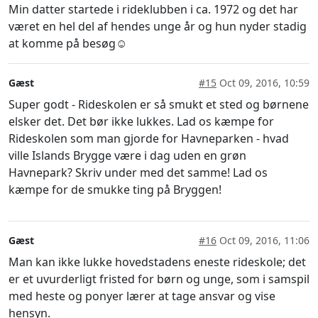
Min datter startede i rideklubben i ca. 1972 og det har
været en hel del af hendes unge år og hun nyder stadig
at komme på besøg☺
Gæst
#15
Oct 09, 2016, 10:59
Super godt - Rideskolen er så smukt et sted og børnene
elsker det. Det bør ikke lukkes. Lad os kæmpe for
Rideskolen som man gjorde for Havneparken - hvad
ville Islands Brygge være i dag uden en grøn
Havnepark? Skriv under med det samme! Lad os
kæmpe for de smukke ting på Bryggen!
Gæst
#16
Oct 09, 2016, 11:06
Man kan ikke lukke hovedstadens eneste rideskole; det
er et uvurderligt fristed for børn og unge, som i samspil
med heste og ponyer lærer at tage ansvar og vise
hensyn.