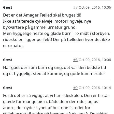
Gæst
#7
Oct 09, 2016, 10:06
Det er det Amager Fælled skal bruges til!
Ikke asfalterede cykelveje, motorringveje, nye
bykvartere på gammel urnatur grund.
Men hyggelige heste og glade børn i ro midt i storbyen,
rideskolen ligger perfekt! Der på fælleden hvor det ikke
er urnatur.
Gæst
#8
Oct 09, 2016, 10:06
Har gået der som barn og ung, det var den bedste tid
og et hyggeligt sted at komme, og gode kammerater
Gæst
#9
Oct 09, 2016, 10:14
Fordi det er så vigtigt at vi har rideskolen. Den er tilstår
glæde for mange børn, både dem der rider, og os
andre, der nyder synet af hestene. Istedet for
stillehjørner til ældre på havnen, så giv også. Os ældre