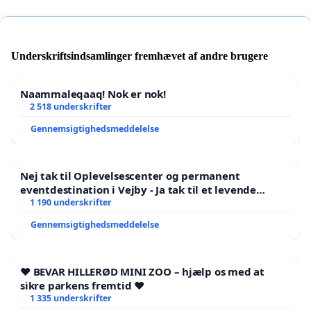
Underskriftsindsamlinger fremhævet af andre brugere
Naammaleqaaq! Nok er nok!
2 518 underskrifter
Gennemsigtighedsmeddelelse
Nej tak til Oplevelsescenter og permanent
eventdestination i Vejby - Ja tak til et levende
lokalområde i balance
1 190 underskrifter
Gennemsigtighedsmeddelelse
❤️ BEVAR HILLERØD MINI ZOO – hjælp os med at
sikre parkens fremtid ❤️
1 335 underskrifter