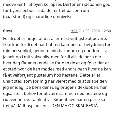
medvirker til at byen kollapser. Derfor er ridebanen god
for byens beboere, da det er tæt på centrum
(gåafstand) og i naturlige omgivelser.
Gæst
#21
Oct 09, 2016, 12:30
Fordi det er noget af det allermest vigtigste at bevare.
Ikke kun fordi det har haft en kæmpestor betydning for
mig personligt, gennem min barndom og ungdomsliv,
ja helt op i mit voksenliv, men fordi alle de børn der
hver dag får anerkendelse for den de er og føler der er
et sted hvor de kan mødes med andre børn hvor de kan
få et velfortjent pusterum hos hestene. Dette er et
unikt sted som for mig har været med til at skabe den
jeg er idag. De børn der i dag bruger rideklubben, har
også stort behov for at være sammen ned hestene og
ridevennerne. Tænk at vi i København har en perle så
tæt på Rådhuspladsen ... DEN MÅ OG SKAL BESTÅ