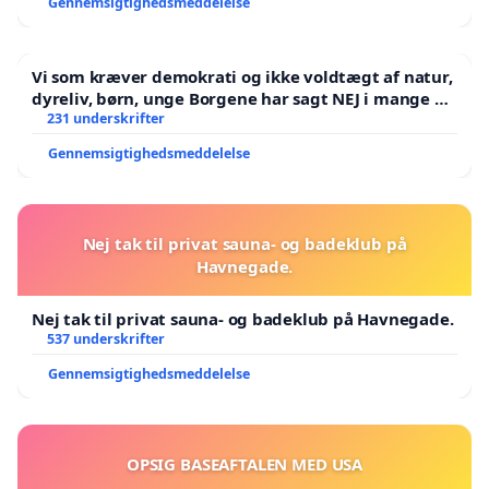
Gennemsigtighedsmeddelelse
Vi som kræver demokrati og ikke voldtægt af natur,
dyreliv, børn, unge Borgene har sagt NEJ i mange år.
Der er
231 underskrifter
Gennemsigtighedsmeddelelse
Nej tak til privat sauna- og badeklub på
Havnegade.
Nej tak til privat sauna- og badeklub på Havnegade.
537 underskrifter
Gennemsigtighedsmeddelelse
OPSIG BASEAFTALEN MED USA