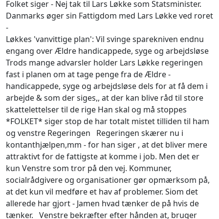
Folket siger - Nej tak til Lars Løkke som Statsminister.
Danmarks øger sin Fattigdom med Lars Løkke ved roret
-
Løkkes 'vanvittige plan': Vil svinge sparekniven endnu
engang over Ældre handicappede, syge og arbejdsløse
Trods mange advarsler holder Lars Løkke regeringen
fast i planen om at tage penge fra de Ældre -
handicappede, syge og arbejdsløse dels for at få dem i
arbejde & som der siges,, at der kan blive råd til store
skattelettelser til de rige Han skal og må stoppes
*FOLKET* siger stop de har totalt mistet tilliden til ham
og venstre Regeringen Regeringen skærer nu i
kontanthjælpen,mm - for han siger , at det bliver mere
attraktivt for de fattigste at komme i job. Men det er
kun Venstre som tror på den vej. Kommuner,
socialrådgivere og organisationer gør opmærksom på,
at det kun vil medføre et hav af problemer. Siom det
allerede har gjort - Jamen hvad tænker de på hvis de
tænker. Venstre bekræfter efter hånden at, bruger