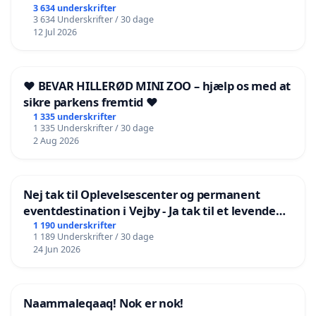
3 634 underskrifter
3 634 Underskrifter / 30 dage
12 Jul 2026
❤️ BEVAR HILLERØD MINI ZOO – hjælp os med at
sikre parkens fremtid ❤️
1 335 underskrifter
1 335 Underskrifter / 30 dage
2 Aug 2026
Nej tak til Oplevelsescenter og permanent
eventdestination i Vejby - Ja tak til et levende
lokalområde i balance
1 190 underskrifter
1 189 Underskrifter / 30 dage
24 Jun 2026
Naammaleqaaq! Nok er nok!