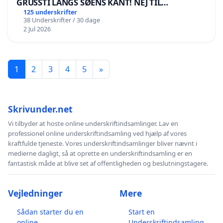
GRUSSTI LANGS SØENS KANT! NEJ TIL
BOARDWALK VÆK FRA SØEN
125 underskrifter
38 Underskrifter / 30 dage
2 Jul 2026
1
2
3
4
5
»
Skrivunder.net
Vi tilbyder at hoste online underskriftindsamlinger. Lav en
professionel online underskriftindsamling ved hjælp af vores
kraftfulde tjeneste. Vores underskriftindsamlinger bliver nævnt i
medierne dagligt, så at oprette en underskriftindsamling er en
fantastisk måde at blive set af offentligheden og beslutningstagere.
Vejledninger
Mere
Sådan starter du en
Start en
online
Underskriftindsamling