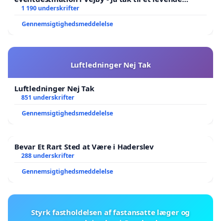
lokalområde i balance
1 190 underskrifter
Gennemsigtighedsmeddelelse
Luftledninger Nej Tak
Luftledninger Nej Tak
851 underskrifter
Gennemsigtighedsmeddelelse
Bevar Et Rart Sted at Være i Haderslev
288 underskrifter
Gennemsigtighedsmeddelelse
Styrk fastholdelsen af fastansatte læger og