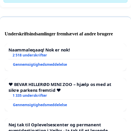
Underskriftsindsamlinger fremhævet af andre brugere
Naammaleqaaq! Nok er nok!
2 518 underskrifter
Gennemsigtighedsmeddelelse
❤️ BEVAR HILLERØD MINI ZOO – hjælp os med at
sikre parkens fremtid ❤️
1 335 underskrifter
Gennemsigtighedsmeddelelse
Nej tak til Oplevelsescenter og permanent
eventdestination i Vejby - Ja tak til et levende