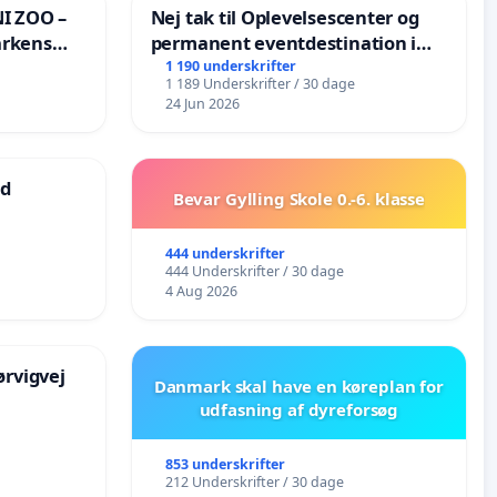
I ZOO –
Nej tak til Oplevelsescenter og
arkens
permanent eventdestination i
Vejby - Ja tak til et levende
1 190 underskrifter
1 189 Underskrifter / 30 dage
lokalområde i balance
24 Jun 2026
ad
Bevar Gylling Skole 0.-6. klasse
444 underskrifter
444 Underskrifter / 30 dage
4 Aug 2026
rvigvej
Danmark skal have en køreplan for
udfasning af dyreforsøg
853 underskrifter
212 Underskrifter / 30 dage