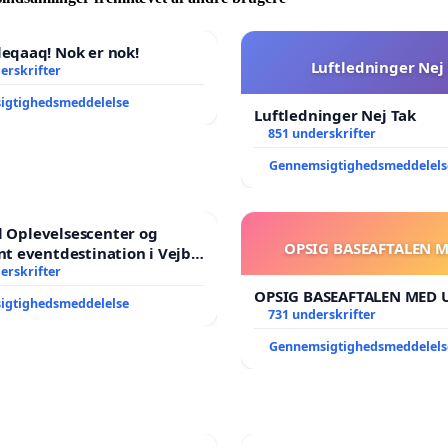
qaaq! Nok er nok!
Luftledninger Nej
erskrifter
igtighedsmeddelelse
Luftledninger Nej Tak
851 underskrifter
Gennemsigtighedsmeddelels
il Oplevelsescenter og
OPSIG BASEAFTALEN 
t eventdestination i Vejby
il et levende lokalområde i
erskrifter
OPSIG BASEAFTALEN MED 
igtighedsmeddelelse
731 underskrifter
Gennemsigtighedsmeddelels