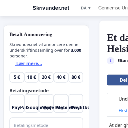
Skrivunder.net
Gennemse Unde
DA ▼
Betalt Annoncering
Et d
Skrivunder.net vil annoncere denne
Hels
underskriftindsamling over for
3,000
personer.
Elto
E
Lær mere...
5 €
10 €
20 €
40 €
80 €
Del
Betalingsmetode
Unde
PayPal
Google Pay
Apple Pay
MobilePay
Kreditkort
Ekst
At der gi
Betalingsmetode