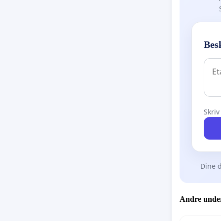
Bes
Skriv
Dine d
Andre under