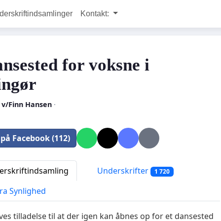
rskriftindsamlinger
Kontakt:
ansested for voksne i
ingør
n v/Finn Hansen
·
 på Facebook (112)
rskriftindsamling
Underskrifter
1 720
ra Synlighed
ves tilladelse til at der igen kan åbnes op for et dansested