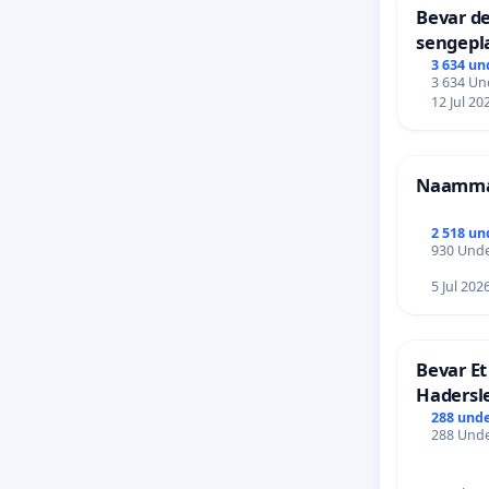
Bevar de
sengepla
Frederi
3 634 un
3 634 Und
12 Jul 20
Naammal
2 518 un
930 Unde
5 Jul 202
Bevar Et
Hadersl
288 unde
288 Unde