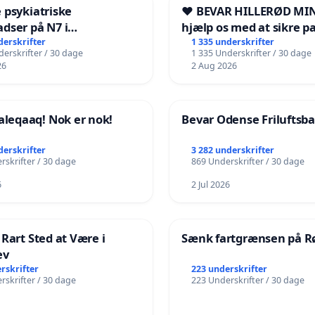
 psykiatriske
❤️ BEVAR HILLERØD MIN
dser på N7 i
hjælp os med at sikre p
kshavn
fremtid ❤️
derskrifter
1 335 underskrifter
erskrifter / 30 dage
1 335 Underskrifter / 30 dage
26
2 Aug 2026
eqaaq! Nok er nok!
Bevar Odense Friluftsb
derskrifter
3 282 underskrifter
rskrifter / 30 dage
869 Underskrifter / 30 dage
6
2 Jul 2026
 Rart Sted at Være i
Sænk fartgrænsen på Rø
ev
rskrifter
223 underskrifter
rskrifter / 30 dage
223 Underskrifter / 30 dage