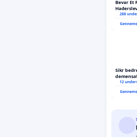
Bevar Et 
Hadersle
288 under
Gennems
Sikr bed
demensaf
12 unders
Gennems