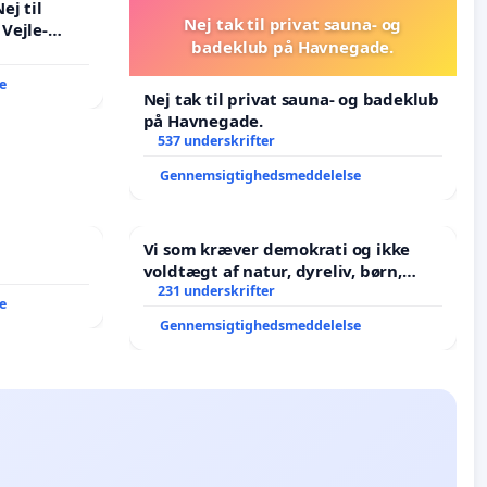
ej til
Nej tak til privat sauna- og
Vejle-
badeklub på Havnegade.
e
Nej tak til privat sauna- og badeklub
på Havnegade.
537 underskrifter
Gennemsigtighedsmeddelelse
Vi som kræver demokrati og ikke
voldtægt af natur, dyreliv, børn,
unge Borgene har sagt NEJ i mange
231 underskrifter
e
år. Der er
Gennemsigtighedsmeddelelse