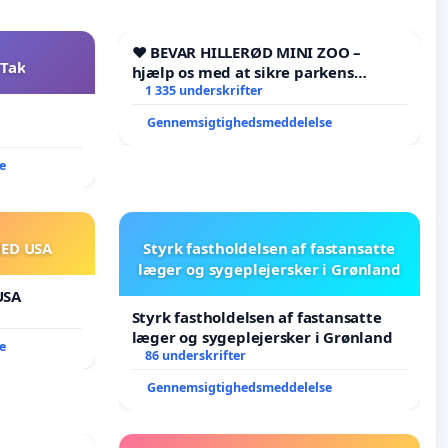
❤️ BEVAR HILLERØD MINI ZOO –
 Tak
hjælp os med at sikre parkens
fremtid ❤️
1 335 underskrifter
Gennemsigtighedsmeddelelse
e
MED USA
Styrk fastholdelsen af fastansatte
læger og sygeplejersker i Grønland
USA
Styrk fastholdelsen af fastansatte
læger og sygeplejersker i Grønland
e
86 underskrifter
Gennemsigtighedsmeddelelse