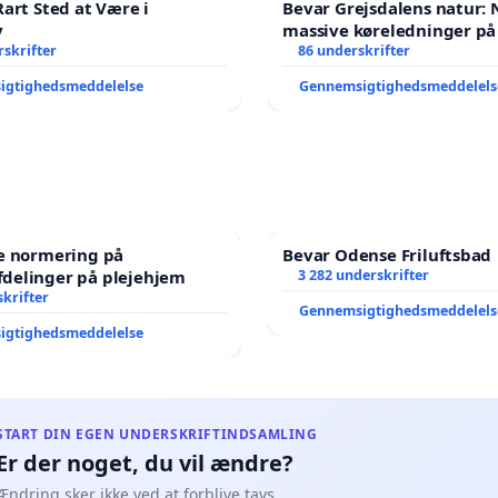
Rart Sted at Være i
Bevar Grejsdalens natur: N
v
massive køreledninger på 
skrifter
Struer-banen
86 underskrifter
igtighedsmeddelelse
Gennemsigtighedsmeddelels
re normering på
Bevar Odense Friluftsbad
delinger på plejehjem
3 282 underskrifter
krifter
Gennemsigtighedsmeddelels
igtighedsmeddelelse
START DIN EGEN UNDERSKRIFTINDSAMLING
Er der noget, du vil ændre?
Ændring sker ikke ved at forblive tavs.