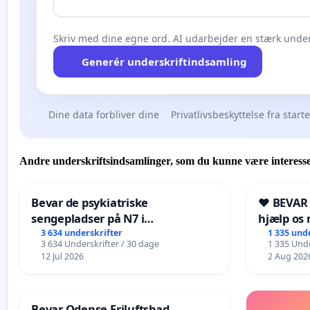
Skriv med dine egne ord. AI udarbejder en stærk under
Generér underskriftindsamling
Dine data forbliver dine
Privatlivsbeskyttelse fra start
Andre underskriftsindsamlinger, som du kunne være interesse
Bevar de psykiatriske
❤️ BEVAR
sengepladser på N7 i
hjælp os 
Frederikshavn
fremtid ❤
3 634 underskrifter
1 335 und
3 634 Underskrifter / 30 dage
1 335 Unde
12 Jul 2026
2 Aug 202
Bevar Odense Friluftsbad