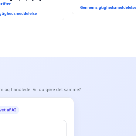
rifter
Gennemsigtighedsmeddelels
gtighedsmeddelelse
em og handlede. Vil du gøre det samme?
vet af AI