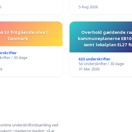
6
5 Aug 2026
ak til fritgående ulve I
Overhold gældende r
Danmark
kommuneplanerne EB10 
samt lokalplan EL27 fo
Mosevej 30
erskrifter
rifter / 30 dage
623 underskrifter
54 Underskrifter / 30 dage
26
31 Mar 2026
l online underskriftindsamling ved
 nævnt i medierne dagligt, så at