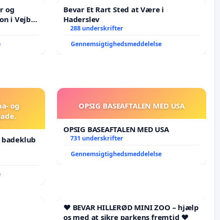
er og
Bevar Et Rart Sted at Være i
on i Vejby
Haderslev
lområde i
288 underskrifter
e
Gennemsigtighedsmeddelelse
na- og
OPSIG BASEAFTALEN MED USA
ade.
OPSIG BASEAFTALEN MED USA
731 underskrifter
g badeklub
Gennemsigtighedsmeddelelse
e
❤️ BEVAR HILLERØD MINI ZOO – hjælp
os med at sikre parkens fremtid ❤️