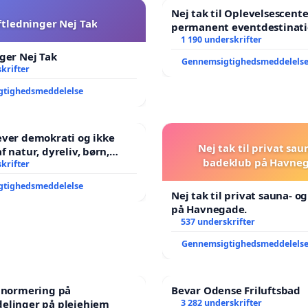
Nej tak til Oplevelsescent
ftledninger Nej Tak
permanent eventdestinati
- Ja tak til et levende loka
1 190 underskrifter
balance
ger Nej Tak
Gennemsigtighedsmeddelels
krifter
gtighedsmeddelelse
æver demokrati og ikke
Nej tak til privat sau
badeklub på Havneg
ene har sagt NEJ i mange
krifter
gtighedsmeddelelse
Nej tak til privat sauna- o
på Havnegade.
537 underskrifter
Gennemsigtighedsmeddelels
e normering på
Bevar Odense Friluftsbad
elinger på plejehjem
3 282 underskrifter