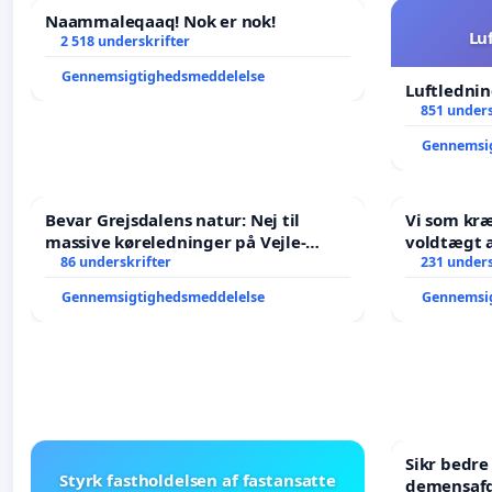
Naammaleqaaq! Nok er nok!
Lu
2 518 underskrifter
Gennemsigtighedsmeddelelse
Luftlednin
851 unders
Gennemsi
Bevar Grejsdalens natur: Nej til
Vi som kr
massive køreledninger på Vejle-
voldtægt af natur, dyreliv, børn,
Struer-banen
86 underskrifter
unge Borg
231 unders
år. Der er
Gennemsigtighedsmeddelelse
Gennemsi
Sikr bedr
Styrk fastholdelsen af fastansatte
demensafd