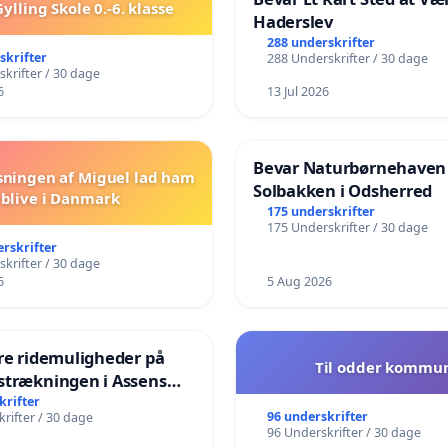
ylling Skole 0.-6. klasse
Haderslev
288 underskrifter
skrifter
288 Underskrifter / 30 dage
krifter / 30 dage
6
13 Jul 2026
Bevar Naturbørnehaven
sningen af Miguel lad ham
Solbakken i Odsherred
blive i Danmark
175 underskrifter
175 Underskrifter / 30 dage
erskrifter
krifter / 30 dage
6
5 Aug 2026
re ridemuligheder på
Til odder kommu
strækningen i Assens
e
krifter
96 underskrifter
rifter / 30 dage
96 Underskrifter / 30 dage