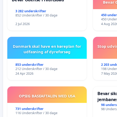
Bevar G
3 282 underskrifter
450 under
852 Underskrifter / 30 dage
450 Unders
2 Jul 2026
4 Aug 202
Danmark skal have en køreplan for
Stop udvi
udfasning af dyreforsøg
853 underskrifter
2 203 und
212 Underskrifter / 30 dage
198 Unders
24 Apr 2026
7 May 202
Bevar sik
OPSIG BASEAFTALEN MED USA
jernbane
Kommun
98 unders
731 underskrifter
98 Undersk
116 Underskrifter / 30 dage