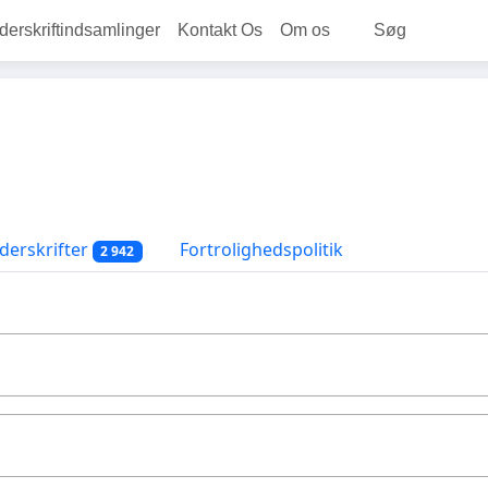
rskriftindsamlinger
Kontakt Os
Om os
Søg
erskrifter
Fortrolighedspolitik
2 942