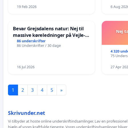
19 Feb 2026
6 Aug 202
Bevar Grejsdalens natur: Nej til
Nej t
massive køreledninger på Vejle-
Struer-banen
86 underskrifter
86 Underskrifter / 30 dage
4 320 und
75 Undersk
16 Jul 2026
27 Apr 20
1
2
3
4
5
»
Skrivunder.net
Vi tilbyder at hoste online underskriftindsamlinger. Lav en professione
hjælp af vores kraftfulde tjeneste. Vores underskriftindsamlinger bliver