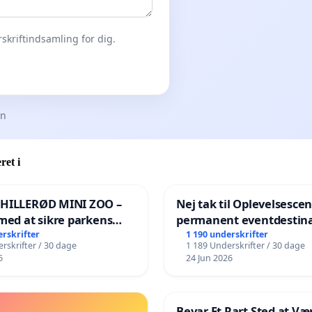
skriftindsamling for dig.
en
ret i
 HILLERØD MINI ZOO –
Nej tak til Oplevelsesce
med at sikre parkens
permanent eventdestina
️
Vejby - Ja tak til et leven
erskrifter
1 190 underskrifter
rskrifter / 30 dage
1 189 Underskrifter / 30 dage
lokalområde i balance
6
24 Jun 2026
Bevar Et Rart Sted at Vær