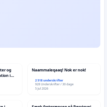
nter og
Naammaleqaaq! Nok er nok!
tion i
de
2 518 underskrifter
928 Underskrifter / 30 dage
5 Jul 2026
e i
Sænk fartgrænsen på Rørvigvej