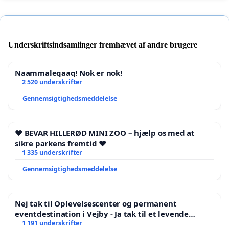
Underskriftsindsamlinger fremhævet af andre brugere
Naammaleqaaq! Nok er nok!
2 520 underskrifter
Gennemsigtighedsmeddelelse
❤️ BEVAR HILLERØD MINI ZOO – hjælp os med at
sikre parkens fremtid ❤️
1 335 underskrifter
Gennemsigtighedsmeddelelse
Nej tak til Oplevelsescenter og permanent
eventdestination i Vejby - Ja tak til et levende
lokalområde i balance
1 191 underskrifter