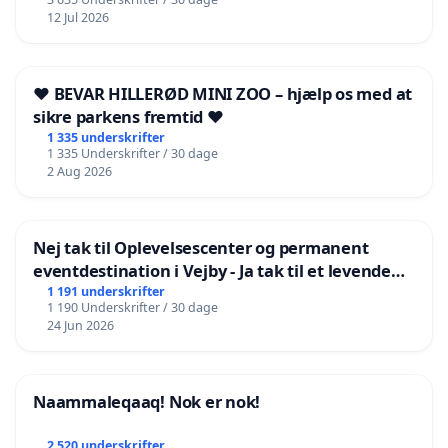
12 Jul 2026
❤️ BEVAR HILLERØD MINI ZOO – hjælp os med at
sikre parkens fremtid ❤️
1 335 underskrifter
1 335 Underskrifter / 30 dage
2 Aug 2026
Nej tak til Oplevelsescenter og permanent
eventdestination i Vejby - Ja tak til et levende
lokalområde i balance
1 191 underskrifter
1 190 Underskrifter / 30 dage
24 Jun 2026
Naammaleqaaq! Nok er nok!
2 520 underskrifter