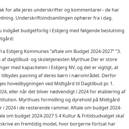
k for alle jeres underskrifter og kommentarer– de har
ydning. Underskriftsindsamlingen ophører fra i dag.
u indgået budgetforlig i Esbjerg med følgende beslutning
dtgård:
ra Esbjerg Kommunes ”aftale om Budget 2024-2027” ”3.
g af dagtilbud- og skoletjenesten Myrthue Der er store
nger med kapaciteten i Esbjerg NV, og det er vigtigt, at
 tilbydes pasning af deres børn i nærområdet. Derfor
es hovedbygningen ved Midtgård til Dagtilbud pr. 1.
24, eller når det bliver nødvendigt i 2024 for etablering af
stitution. Myrthues formidling og dyrehold på Midtgård
r i 2024 i de resterende rammer. Aftale om budget 2024-
ale om budget 2024-2027 5 4 Kultur & Fritidsudvalget skal
eskrive en fremtidig model, hvor borgerne fortsat har