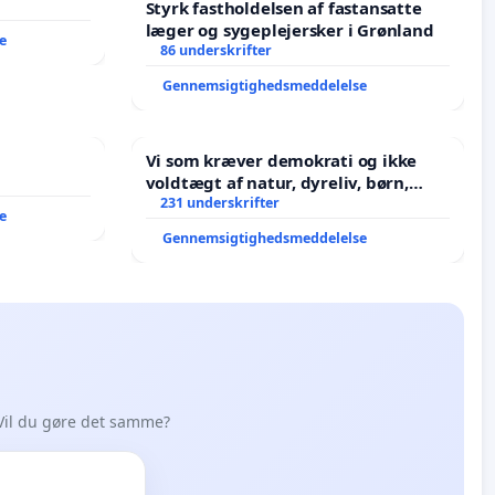
Styrk fastholdelsen af fastansatte
læger og sygeplejersker i Grønland
e
86 underskrifter
Gennemsigtighedsmeddelelse
Vi som kræver demokrati og ikke
voldtægt af natur, dyreliv, børn,
unge Borgene har sagt NEJ i mange
231 underskrifter
e
år. Der er
Gennemsigtighedsmeddelelse
Vil du gøre det samme?