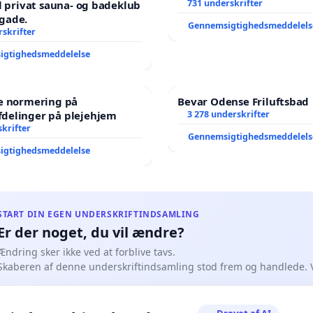
731 underskrifter
il privat sauna- og badeklub
gade.
Gennemsigtighedsmeddelels
skrifter
igtighedsmeddelelse
re normering på
Bevar Odense Friluftsbad
delinger på plejehjem
3 278 underskrifter
krifter
Gennemsigtighedsmeddelels
igtighedsmeddelelse
START DIN EGEN UNDERSKRIFTINDSAMLING
Er der noget, du vil ændre?
Ændring sker ikke ved at forblive tavs.
Skaberen af denne underskriftindsamling stod frem og handlede. 