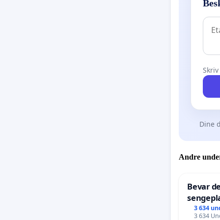
Bes
Skriv
Dine d
Andre under
Bevar de
sengepla
Frederi
3 634 un
3 634 Und