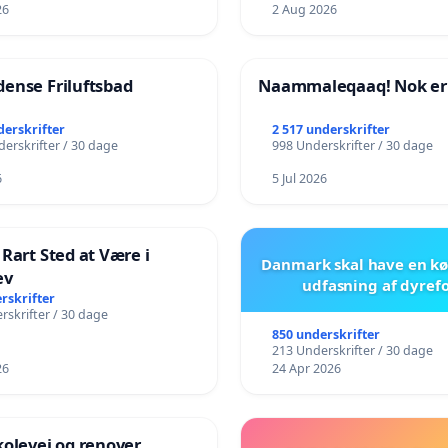
26
2 Aug 2026
ense Friluftsbad
Naammaleqaaq! Nok er
derskrifter
2 517 underskrifter
erskrifter / 30 dage
998 Underskrifter / 30 dage
6
5 Jul 2026
 Rart Sted at Være i
Danmark skal have en kø
ev
udfasning af dyref
rskrifter
rskrifter / 30 dage
850 underskrifter
213 Underskrifter / 30 dage
26
24 Apr 2026
kolevej og renover