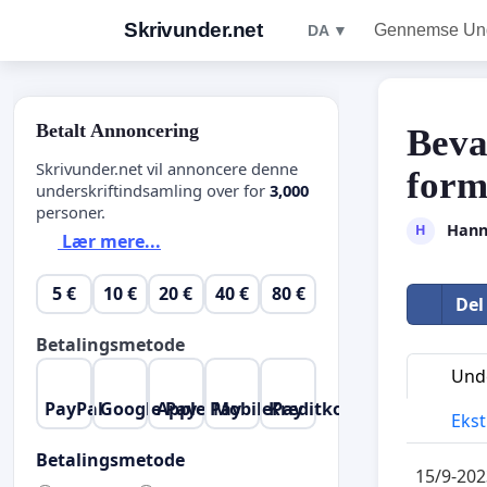
Skrivunder.net
Gennemse Unde
DA ▼
Betalt Annoncering
Beva
Skrivunder.net vil annoncere denne
form
underskriftindsamling over for
3,000
personer.
Hann
H
Lær mere...
5 €
10 €
20 €
40 €
80 €
Del
Betalingsmetode
Unde
PayPal
Google Pay
Apple Pay
MobilePay
Kreditkort
Ekst
Betalingsmetode
15/9-202