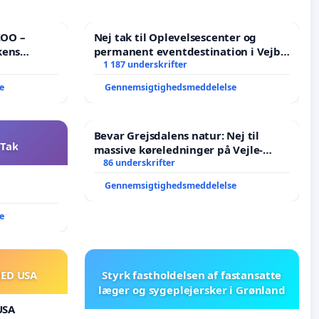
ZOO –
Nej tak til Oplevelsescenter og
kens
permanent eventdestination i Vejby
- Ja tak til et levende lokalområde i
1 187 underskrifter
balance
e
Gennemsigtighedsmeddelelse
Bevar Grejsdalens natur: Nej til
 Tak
massive køreledninger på Vejle-
Struer-banen
86 underskrifter
Gennemsigtighedsmeddelelse
e
MED USA
Styrk fastholdelsen af fastansatte
læger og sygeplejersker i Grønland
USA