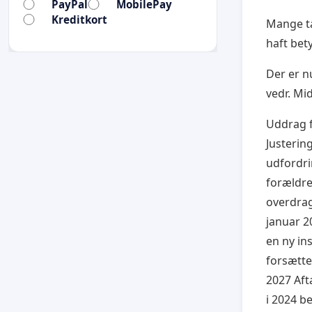
PayPal
MobilePay
Kreditkort
Mange ta
haft bet
Der er n
vedr. Mi
Uddrag f
Justerin
udfordri
forældre
overdrag
januar 20
en ny in
forsætte
2027 Aft
i 2024 b