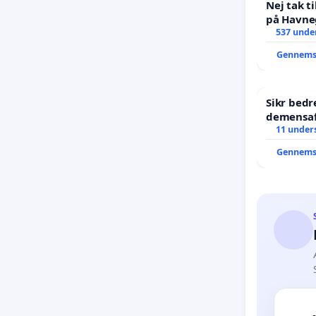
Nej tak t
på Havne
537 under
Gennems
Sikr bed
demensaf
11 unders
Gennems