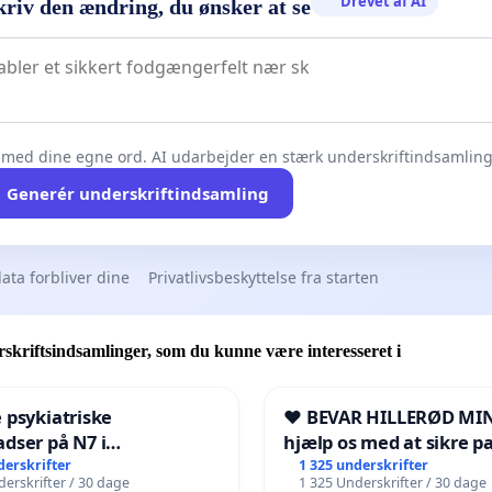
Drevet af AI
kriv den ændring, du ønsker at se
 med dine egne ord. AI udarbejder en stærk underskriftindsamling 
Generér underskriftindsamling
ata forbliver dine
Privatlivsbeskyttelse fra starten
skriftsindsamlinger, som du kunne være interesseret i
 psykiatriske
❤️ BEVAR HILLERØD MIN
dser på N7 i
hjælp os med at sikre p
kshavn
fremtid ❤️
derskrifter
1 325 underskrifter
erskrifter / 30 dage
1 325 Underskrifter / 30 dage