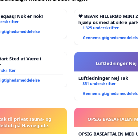
rt-spareforslag-paradis-for-boern-og-dyr-paa-
qaaq! Nok er nok!
❤️ BEVAR HILLERØD MINI 
isk-kommunalt-landbrug-skal-nedlaegges-i-sparerunde
erskrifter
hjælp os med at sikre par
fremtid ❤️
1 325 underskrifter
igtighedsmeddelelse
Gennemsigtighedsmeddelels
ergs beliggenhed i Nationalpark Vadehavet har byen en
urværdi og et rigt dyreliv, og det burde være en af
Rart Sted at Være i
s stolteste opgaver, at sikre borgerne og fremtidige
Luftledninger Nej
v
oner retten til at opleve og lære om deres nære natur.
skrifter
Luftledninger Nej Tak
igtighedsmeddelelse
851 underskrifter
Gennemsigtighedsmeddelels
tak til privat sauna- og
OPSIG BASEAFTALEN 
eklub på Havnegade.
OPSIG BASEAFTALEN MED 