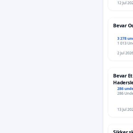
12 Jul 20
Bevar Od
3 278 un
1 013 Und
2 Jul 202
Bevar Et
Hadersl
286 unde
286 Unde
13 Jul 20
Sikker s