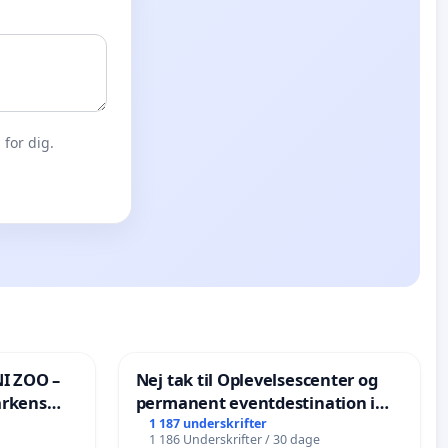
for dig.
I ZOO –
Nej tak til Oplevelsescenter og
arkens
permanent eventdestination i
Vejby - Ja tak til et levende
1 187 underskrifter
1 186 Underskrifter / 30 dage