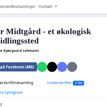
rskriftindsamlinger
Kontakt:
r Midtgård - et økologisk
idlingssted
e Kjærgaard Lehmann
·
 på Facebook (486)
rskriftindsamling
Underskrifter
1 753
ra Synlighed
3