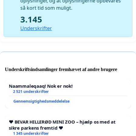
oplysninger, og at oplysningerne opbevares
så kort tid som muligt.
3.145
Underskrifter
Underskriftsindsamlinger fremhævet af andre brugere
Naammaleqaaq! Nok er nok!
2 521 underskrifter
Gennemsigtighedsmeddelelse
❤️ BEVAR HILLERØD MINI ZOO – hjælp os med at
sikre parkens fremtid ❤️
1 345 underskrifter