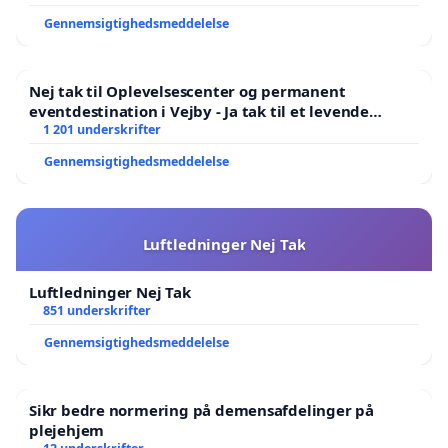
Gennemsigtighedsmeddelelse
Nej tak til Oplevelsescenter og permanent
eventdestination i Vejby - Ja tak til et levende
lokalområde i balance
1 201 underskrifter
Gennemsigtighedsmeddelelse
Luftledninger Nej Tak
Luftledninger Nej Tak
851 underskrifter
Gennemsigtighedsmeddelelse
Sikr bedre normering på demensafdelinger på
plejehjem