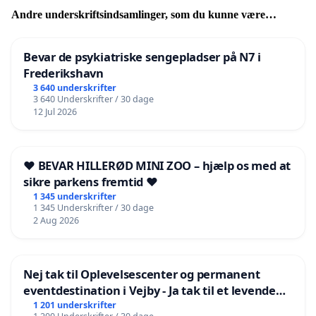
Andre underskriftsindsamlinger, som du kunne være
interesseret i
Bevar de psykiatriske sengepladser på N7 i
Frederikshavn
3 640 underskrifter
3 640 Underskrifter / 30 dage
12 Jul 2026
❤️ BEVAR HILLERØD MINI ZOO – hjælp os med at
sikre parkens fremtid ❤️
1 345 underskrifter
1 345 Underskrifter / 30 dage
2 Aug 2026
Nej tak til Oplevelsescenter og permanent
eventdestination i Vejby - Ja tak til et levende
lokalområde i balance
1 201 underskrifter