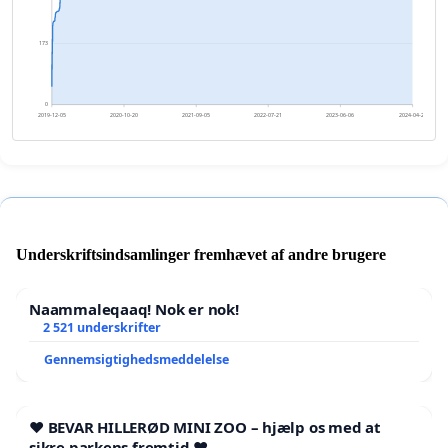
173
0
2019-12-05
2020-10-20
2021-09-05
2022-07-21
2023-06-06
2024-04-21
Underskriftsindsamlinger fremhævet af andre brugere
Naammaleqaaq! Nok er nok!
2 521 underskrifter
Gennemsigtighedsmeddelelse
❤️ BEVAR HILLERØD MINI ZOO – hjælp os med at
sikre parkens fremtid ❤️