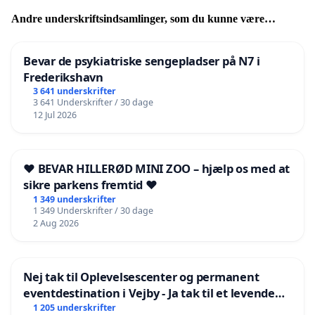
Andre underskriftsindsamlinger, som du kunne være
interesseret i
Bevar de psykiatriske sengepladser på N7 i
Frederikshavn
3 641 underskrifter
3 641 Underskrifter / 30 dage
12 Jul 2026
❤️ BEVAR HILLERØD MINI ZOO – hjælp os med at
sikre parkens fremtid ❤️
1 349 underskrifter
1 349 Underskrifter / 30 dage
2 Aug 2026
Nej tak til Oplevelsescenter og permanent
eventdestination i Vejby - Ja tak til et levende
lokalområde i balance
1 205 underskrifter