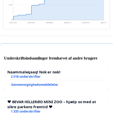
2 147
0
2013-10-25
2015-03-24
2016-08-20
2018-01-17
2019-06-16
2020-11-12
Underskriftsindsamlinger fremhævet af andre brugere
Naammaleqaaq! Nok er nok!
2 518 underskrifter
Gennemsigtighedsmeddelelse
❤️ BEVAR HILLERØD MINI ZOO – hjælp os med at
sikre parkens fremtid ❤️
1 335 underskrifter