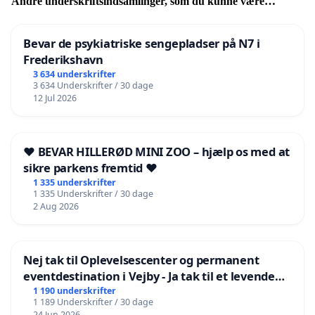
Andre underskriftsindsamlinger, som du kunne være
interesseret i
Bevar de psykiatriske sengepladser på N7 i
Frederikshavn
3 634 underskrifter
3 634 Underskrifter / 30 dage
12 Jul 2026
❤️ BEVAR HILLERØD MINI ZOO – hjælp os med at
sikre parkens fremtid ❤️
1 335 underskrifter
1 335 Underskrifter / 30 dage
2 Aug 2026
Nej tak til Oplevelsescenter og permanent
eventdestination i Vejby - Ja tak til et levende
lokalområde i balance
1 190 underskrifter
1 189 Underskrifter / 30 dage
24 Jun 2026