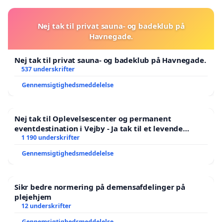
Nej tak til privat sauna- og badeklub på
Havnegade.
Nej tak til privat sauna- og badeklub på Havnegade.
537 underskrifter
Gennemsigtighedsmeddelelse
Nej tak til Oplevelsescenter og permanent
eventdestination i Vejby - Ja tak til et levende
lokalområde i balance
1 190 underskrifter
Gennemsigtighedsmeddelelse
Sikr bedre normering på demensafdelinger på
plejehjem
12 underskrifter
Gennemsigtighedsmeddelelse