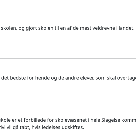
kolen, og gjort skolen til en af de mest veldrevne i landet. D
 det bedste for hende og de andre elever, som skal overtage 
kole er et forbillede for skolevæsenet i hele Slagelse ko
 vil gå tabt, hvis ledelses udskiftes.