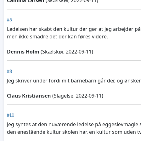
Camilla Larsen
(Skælskør, 2022-09-11)
#5
Ledelsen har skabt den kultur der gør at jeg arbejder på s
men ikke smadre det der kan føres videre.
Dennis Holm
(Skælskør, 2022-09-11)
#8
Jeg skriver under fordi mit barnebarn går der, og ønsker
Claus Kristiansen
(Slagelse, 2022-09-11)
#11
Jeg syntes at den nuværende ledelse på eggeslevmagle s
den enestående kultur skolen har, en kultur som uden tvivl