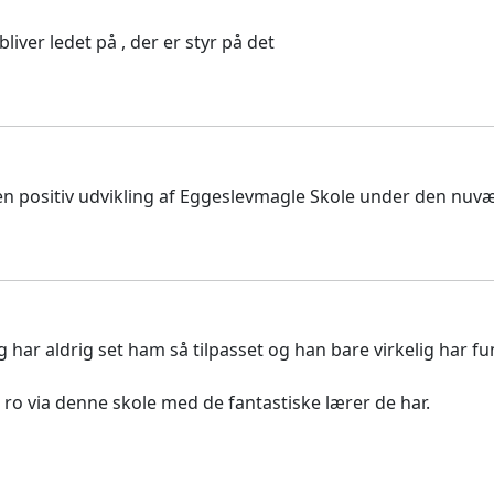
liver ledet på , der er styr på det
et en positiv udvikling af Eggeslevmagle Skole under den nuv
 har aldrig set ham så tilpasset og han bare virkelig har f
o via denne skole med de fantastiske lærer de har.