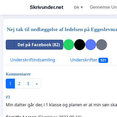
Skrivunder.net
Gennemse Unde
DA ▼
Nej tak til nedlæggelse af ledelsen på Eggeslevma
Del på Facebook (82)
Underskriftindsamling
Underskrifter
521
Kommentarer
1
2
3
»
#3
Min datter går der, i 1 klasse og planen er at min søn sk