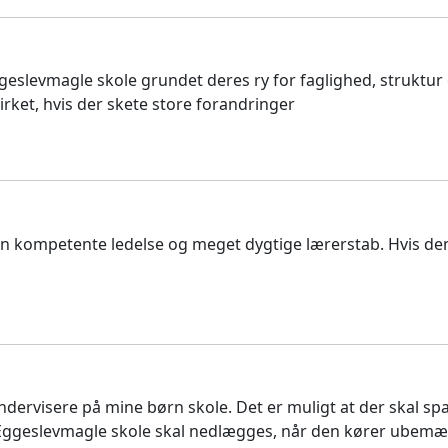
Eggeslevmagle skole grundet deres ry for faglighed, struktur
irket, hvis der skete store forandringer
 den kompetente ledelse og meget dygtige lærerstab. Hvis 
r undervisere på mine børn skole. Det er muligt at der ska
 Eggeslevmagle skole skal nedlægges, når den kører ubemæ