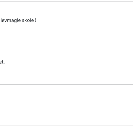
slevmagle skole !
et.