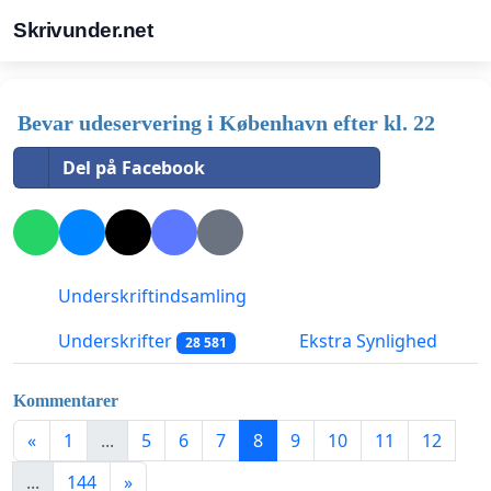
Skrivunder.net
Bevar udeservering i København efter kl. 22
Del på Facebook
Underskriftindsamling
Underskrifter
Ekstra Synlighed
28 581
Kommentarer
«
1
...
5
6
7
8
9
10
11
12
...
144
»