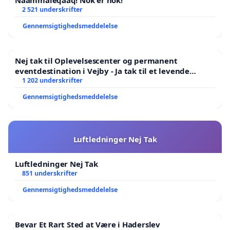
Naammaleqaaq! Nok er nok!
2 521 underskrifter
Gennemsigtighedsmeddelelse
Nej tak til Oplevelsescenter og permanent
eventdestination i Vejby - Ja tak til et levende
lokalområde i balance
1 202 underskrifter
Gennemsigtighedsmeddelelse
Luftledninger Nej Tak
Luftledninger Nej Tak
851 underskrifter
Gennemsigtighedsmeddelelse
Bevar Et Rart Sted at Være i Haderslev