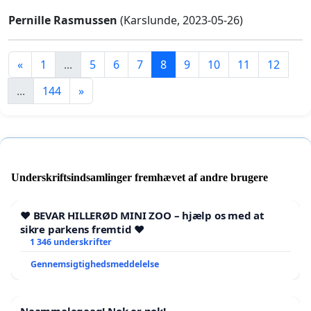
Pernille Rasmussen
(Karslunde, 2023-05-26)
«
1
...
5
6
7
8
9
10
11
12
...
144
»
Underskriftsindsamlinger fremhævet af andre brugere
❤️ BEVAR HILLERØD MINI ZOO – hjælp os med at
sikre parkens fremtid ❤️
1 346 underskrifter
Gennemsigtighedsmeddelelse