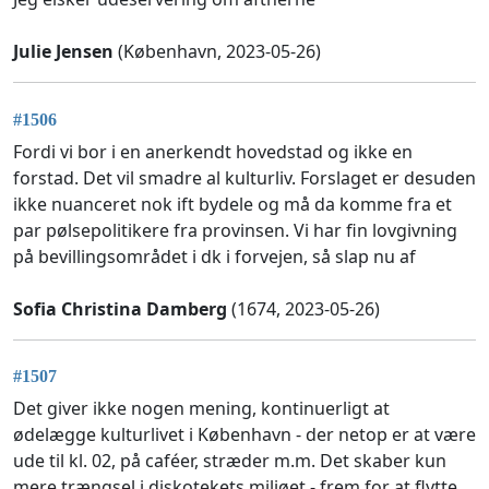
Julie Jensen
(København, 2023-05-26)
#1506
Fordi vi bor i en anerkendt hovedstad og ikke en
forstad. Det vil smadre al kulturliv. Forslaget er desuden
ikke nuanceret nok ift bydele og må da komme fra et
par pølsepolitikere fra provinsen. Vi har fin lovgivning
på bevillingsområdet i dk i forvejen, så slap nu af
Sofia Christina Damberg
(1674, 2023-05-26)
#1507
Det giver ikke nogen mening, kontinuerligt at
ødelægge kulturlivet i København - der netop er at være
ude til kl. 02, på caféer, stræder m.m. Det skaber kun
mere trængsel i diskotekets miljøet - frem for at flytte