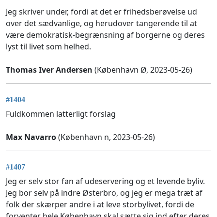
Jeg skriver under, fordi at det er frihedsberøvelse ud
over det sædvanlige, og herudover tangerende til at
være demokratisk-begrænsning af borgerne og deres
lyst til livet som helhed.
Thomas Iver Andersen
(København Ø, 2023-05-26)
#1404
Fuldkommen latterligt forslag
Max Navarro
(København n, 2023-05-26)
#1407
Jeg er selv stor fan af udeservering og et levende byliv.
Jeg bor selv på indre Østerbro, og jeg er mega træt af
folk der skærper andre i at leve storbylivet, fordi de
forventer hele København skal sætte sig ind efter deres